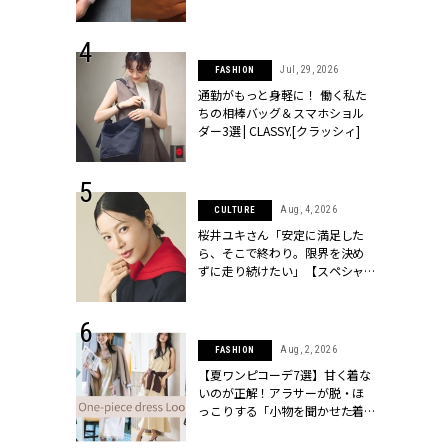
[クラッシィ]
シィ]
 30, 2026
Jul, 29, 2026
FASHION
リー】1つでも
通勤がもっと身軽に！ 働く私た
ポメラートの
ちの相棒バッグ＆スマホショル
シリーズに注
ダー3選 | CLASSY.[クラッシィ]
ッシィ]
 18, 2025
Aug, 4, 2026
CULTURE
ティエ人気リ
桜井ユキさん「安定に満足した
ニティetc.
ら、そこで終わり。限界を決め
選ぶ人増えて
ずに走り続けたい」【スペシャ
[クラッシィ]
ルドラマ『しあわせは食べて寝
て待て ～早春の養生編～』】 |
CLASSY.[クラッシィ]
 24, 2025
Aug, 2, 2026
FASHION
れワンピ】周
【夏ワンピコーデ7選】甘く着な
リラックスシ
いのが正解！アラサーが脱・ほ
CLASSY.[ク
っこりする「小物を聞かせた着
こなし」 | CLASSY.[クラッシィ]