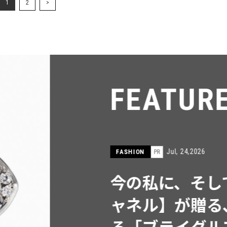
1
2
>
FEATU
Jul, 15,2026
FASHION
PR
【ICB】人気
同制作! 週5
ウス」２選