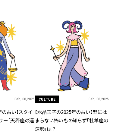
BEAUTY
Aug, 7, 2026
Feb,
BEAUTY
WEDDING
【UV下地】酷暑に頼れる！
結婚式に黒ドレス
2,000円台〜3,000円台の名品3選
ばれで失敗しない
｜30代美容ライターが正直レビ
ーを解説 | CLASS
ュー | CLASSY.[クラッシィ]
Aug, 6, 2026
Aug,
BEAUTY
WEDDING
【ヘアアクセ6選】手抜きに見え
【結婚指輪】人気
ない！アラサーのまとめ髪が垢
ング22選｜20〜3
抜ける「即戦力アクセ」たち |
エピソードも | CLA
CLASSY.[クラッシィ]
ィ]
Feb, 08,2025
CULTURE
Feb, 08,2025
5年の占い】スタイ
【水晶玉子の2025年の占い】型には
Aug, 7, 2026
Mar,
BEAUTY
WEDDING
サー「天秤座の運
まらない怖いもの知らず「牡羊座の
冷房・紫外線etc...「夏の隠れ乾
【トレンドの巻き
燥」を防ぐ【ベタつかない名品
式ゲスト服の鉄板
運勢」は？
クリーム】3選＜30代のベストコ
ンピ”は『スカー