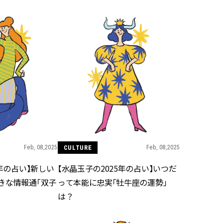
スメ＞ | CLASSY.[クラッシィ]
正解！ | CLASSY.
Aug, 5, 2026
Jun,
BEAUTY
WEDDING
忙しい毎日に「うるおいター
【一生ものジュエ
ボ」を。新【SOFINA BASIC＋】
存在感が際立つ！
のお手入れでうるおってなめら
「トゥギャザー」
かな肌を目指す | CLASSY.[クラッ
目 | CLASSY.[クラ
シィ]
Aug, 8, 2026
Aug,
BEAUTY
WEDDING
【シャネル】「ココ マドモアゼ
20万円台〜【カル
ル クラッシュ アプソリュ」の限
ング４選】ラブ、トリ
定カフェが登場！世界観に没入
を『マリッジ』に
できる体験型イベントが開催 |
ます！ | CLASSY.
Feb, 08,2025
CULTURE
Feb, 08,2025
CLASSY.[クラッシィ]
5年の占い】新しい
【水晶玉子の2025年の占い】いつだ
Nov, 17, 2025
Nov,
BEAUTY
WEDDING
きな情報通「双子
って本能に忠実「牡牛座の運勢」
【落ちない名品リップ10選】塗
【結婚式のお呼ば
は？
り直しできない・皮むけしやす
りとカブらない「
いetc.悩みをクリア | CLASSY.[ク
ルエット」が正解！ | 
ラッシィ]
ラッシィ]