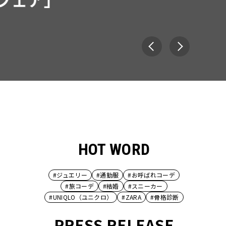
HOT WORD
#ジュエリー
#通勤服
#お呼ばれコーデ
#旅コーデ
#結婚
#スニーカー
#UNIQLO（ユニクロ）
#ZARA
#骨格診断
PRESS RELEASE