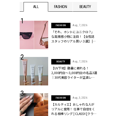
WEDDING
ALL
FASHION
BEAUTY
WEDDIN
 16, 2026
Aug, 7, 2026
FASHION
はアリ？お呼
「それ、ホントにユニクロ？」
コーデ＆マナ
な高揚感小物に注目！【女性誌
Y.[クラッシィ]
スタッフのリアル買い３選】 |
CLASSY.[クラッシィ]
 13, 2025
Aug, 7, 2026
BEAUTY
ブランドのリ
【UV下地】酷暑に頼れる！
0代カップルの
2,000円台〜3,000円台の名品3選
SSY.[クラッシ
｜30代美容ライターが正直レビ
ュー | CLASSY.[クラッシィ]
 24, 2026
Aug, 3, 2026
FASHION
方３選】結婚
【カルティエ】おしゃれな人が
“シンプル黒ワ
リアルに愛用！ 仕事で自信をく
フ』で盛るのが
れる相棒リング | CLASSY.[クラッ