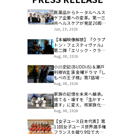
医薬品からトータルヘルス
ケア企業への変革。第一三
共ヘルスケアが発足20周年
を記念し、製品開発・新カ
Jun, 19, 2026
テゴリ挑戦の舞台や旧社統
合時のエピソードを社員の
【本編映像解禁】『クラプ
想いとともに振り返る特別
トン・フェスティヴァル』
映像を公開！
第二弾「エリック・クラプ
トン：セッションズ・フォ
Aug, 08, 2026
ー・ロバート・ジョンソン
2004」8/21（金）公開まで
小川史記(BUDDiiS)＆瀬戸
あと２週！
利樹W主演 金曜ドラマ『し
もべの王子様』第7話場面
写真・あらすじ・PR動画解
Aug, 08, 2026
禁/8月14日(金)よる11時～
放送
家族の記憶を未来へ継承。
捨てる・壊すを「生かす・
遺す」に変え、核家族化に
よる社会的な孤立の解決糸
Aug, 08, 2026
口に/家族の思い出をVRで
保存する「ハウストーリ
【女子ユース日本代表】第
ー」サービス開始
11回女子ユース世界選手権
フランスを破り9位で大会