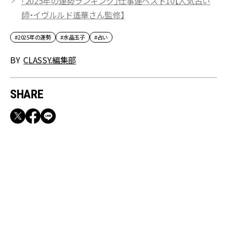
「2025年の運勢ランキング」仕事運ベスト10【人気占い
師・イヴルルド遙華さん監修】
#2025年の運勢
#水晶玉子
#占い
BY
CLASSY.編集部
SHARE
RECOMMEND