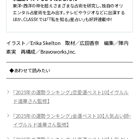
東洋・西洋の枠を超えさまざまな占術を研究し、独自のオリ
エンタル占星術を生み出す。テレビやラジオなどに出演する
ほか、CLASSY.では「『私を知る』星占い」も好評連載中！
イラスト／Erika Skelton 取材／広田香奈 編集／陣内
素実 再構成／Bravoworks,Inc.
◆あわせて読みたい
「2025年の運勢ランキング」恋愛運ベスト10【イヴルル
ド遙華さん監修】
「2025年の運勢ランキング」金運ベスト10【人気占い師・
イヴルルド遙華さん監修】