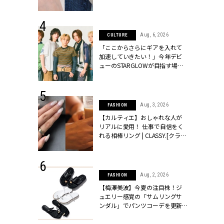
ッシィ]
CLASSY.[クラッシィ]
 24, 2026
Aug, 6, 2026
CULTURE
方３選】結婚
「ここからさらにギアを入れて
“シンプル黒ワ
加速していきたい！」今年デビ
フ』で盛るのが
ューのSTARGLOWが目指す場所
[クラッシィ]
とは？【3rdシングル『Drivin' My
Life』発売】 | CLASSY.[クラッシ
ィ]
 18, 2025
Aug, 3, 2026
FASHION
ティエ人気リ
【カルティエ】おしゃれな人が
ニティetc.
リアルに愛用！ 仕事で自信をく
選ぶ人増えて
れる相棒リング | CLASSY.[クラッ
[クラッシィ]
シィ]
 20, 2026
Aug, 2, 2026
FASHION
シュロン、ショ
【梅澤美波】今夏の注目株！ジ
人が選んだ婚
ュエリー感覚の「サムリングサ
公開 |
ンダル」でパンツコーデを更新 |
ィ]
CLASSY.[クラッシィ]