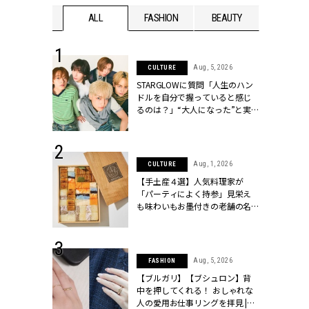
WEDDING
ALL
FASHION
BEAUTY
WEDDIN
 16, 2026
Aug, 5, 2026
CULTURE
はアリ？お呼
STARGLOWに質問「人生のハン
コーデ＆マナ
ドルを自分で握っていると感じ
Y.[クラッシィ]
るのは？」“大️人になった”と実
感する瞬間【3rdシングル
『Drivin' My Life』発売】 |
CLASSY.[クラッシィ]
 13, 2025
Aug, 1, 2026
CULTURE
ブランドのリ
【手土産４選】人気料理家が
0代カップルの
「パーティによく持参」見栄え
SSY.[クラッシ
も味わいもお墨付きの老舗の名
物とは？ | CLASSY.[クラッシィ]
 30, 2026
Aug, 5, 2026
FASHION
リー】1つでも
【ブルガリ】【ブシュロン】背
ポメラートの
中を押してくれる！ おしゃれな
シリーズに注
人の愛用お仕事リングを拝見 |