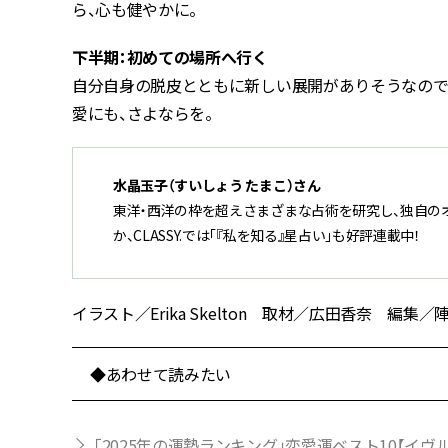
ら、心も健やかに。
下半期：初めての場所へ行く
自分自身の脱皮とともに新しい展開がありそうなので
愛にも、さよならを。
水晶玉子（すいしょう たまこ）さん
東洋・西洋の枠を超えさまざまな占術を研究し、独自の
か、CLASSY.では「『私を知る』星占い」も好評連載中！
イラスト／Erika Skelton 取材／広田香奈 編集／陣内
◆あわせて読みたい
「2025年の運勢ランキング」恋愛運ベスト10【イ