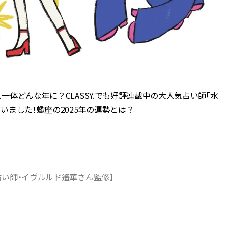
ィ]
目 | CLASSY.[クラ
Nov, 17, 2025
Mar,
BEAUTY
WEDDING
【落ちない名品リップ10選】塗
【トレンドの巻き
り直しできない・皮むけしやす
式ゲスト服の鉄板
いetc.悩みをクリア | CLASSY.[ク
ンピ”は『スカー
ラッシィ]
正解！ | CLASSY.
一体どんな年に？CLASSY.でも好評連載中の大人気占い師「水
いました！蠍座の2025年の運勢とは？
Jul, 13, 2026
Aug,
BEAUTY
WEDDING
朝の“寝ぐせ直し”はもういらな
20万円台〜【カル
い！夜に仕込む「ヘアケア家
ング４選】ラブ、トリ
電」3選 | CLASSY.[クラッシィ]
を『マリッジ』に
ます！ | CLASSY.
気占い師・イヴルルド遙華さん監修】
Aug, 5, 2026
May,
BEAUTY
WEDDING
夏の深刻なくすみ・色ムラにア
【カルティエ、ブ
プローチ！【透明感を底上げ】
ーメ】おしゃれな
神コスメ３選 | CLASSY.[クラッシ
約指輪＆結婚指輪を
ィ]
CLASSY.[クラッシ