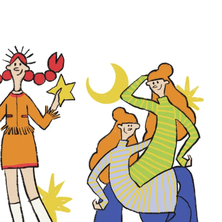
BEAUTY
Aug, 5, 2026
Feb,
BEAUTY
WEDDING
忙しい毎日に「うるおいター
結婚式に黒ドレス
ボ」を。新【SOFINA BASIC＋】
ばれで失敗しない
のお手入れでうるおってなめら
ーを解説 | CLASS
かな肌を目指す | CLASSY.[クラッ
シィ]
Aug, 6, 2026
Aug,
BEAUTY
WEDDING
【ヘアアクセ6選】手抜きに見え
【結婚指輪】人気
ない！アラサーのまとめ髪が垢
ング22選｜20〜3
抜ける「即戦力アクセ」たち |
エピソードも | CLA
CLASSY.[クラッシィ]
ィ]
Aug, 5, 2026
Jun,
BEAUTY
WEDDING
ユニクロ名品も！日焼け対策ガ
【一生ものジュエ
チ勢の「ないと無理」なアイテ
存在感が際立つ！
ムハック7選 | CLASSY.[クラッシ
「トゥギャザー」