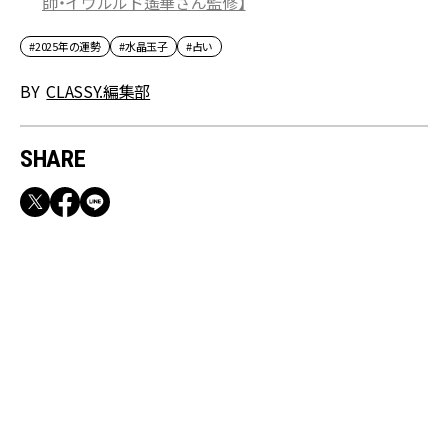
師・イヴルルド遙華さん監修】
#2025年の運勢
#水晶玉子
#占い
BY
CLASSY.編集部
SHARE
RECOMMEND
満員電車も外回りも快適！身軽になれるバッグ