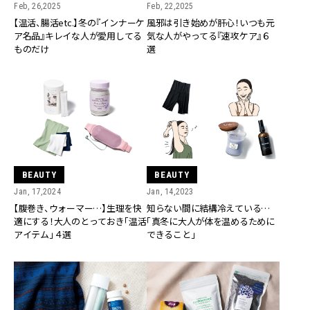
Feb, 26,2025
Feb, 22,2025
【温活、腸活etc.】冬の『インナーケ
風邪は引き始めが肝心！いつも元
ア名品』キレイな人が愛用してる
気な人がやってる『速攻ケア』６
ものだけ
選
BEAUTY
BEAUTY
Jan, 17,2024
Jan, 14,2023
【腹巻き、ウォーマー…】生理を快
知らない間に結構冷えている…
適にする！大人のとっておき「温活
「真冬に大人が体を温めるために
アイテム」４選
できること」