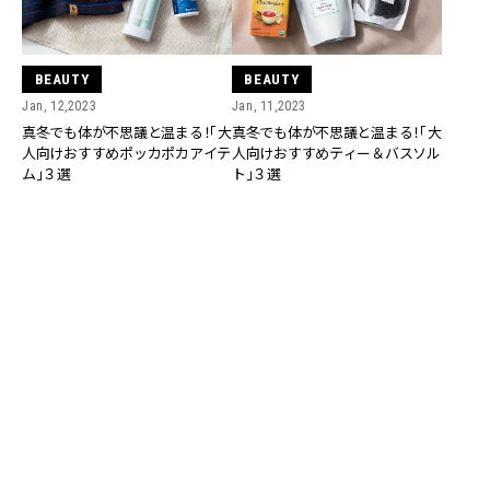
BEAUTY
BEAUTY
Jan, 12,2023
Jan, 11,2023
真冬でも体が不思議と温まる！「大
真冬でも体が不思議と温まる！「大
人向けおすすめポッカポカアイテ
人向けおすすめティー＆バスソル
ム」３選
ト」３選
BEAUTY
BEAUTY
Jan, 10,2023
Jan, 09,2023
腸活おばけ・加治ひとみさんに聞
医師に聞いた！「真冬に大人が体を
いた「こんな寒い真冬に体を温め
温めるために夜にできること」３
るおすすめアイテム」３選
選