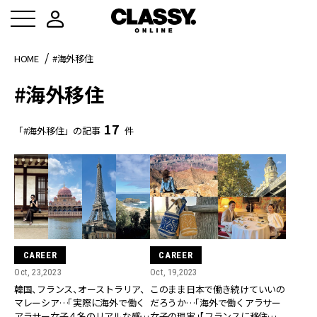
HOME
#海外移住
#海外移住
17
「#海外移住」の記事
件
CAREER
CAREER
Oct, 23,2023
Oct, 19,2023
韓国、フランス、オーストラリア、
このまま日本で働き続けていいの
マレーシア…「実際に海外で働く
だろうか…「海外で働くアラサー
アラサー女子４名のリアルな感
女子の現実」【フランスに移住した