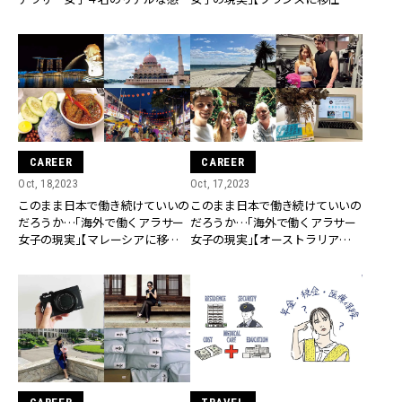
想」
AYAさんの場合】
CAREER
CAREER
Oct, 18,2023
Oct, 17,2023
このまま日本で働き続けていいの
このまま日本で働き続けていいの
だろうか…「海外で働くアラサー
だろうか…「海外で働くアラサー
女子の現実」【マレーシアに移住し
女子の現実」【オーストラリアに移
た森さんの場合】
住した玉川さんの場合】