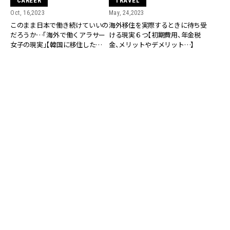
CAREER
TRAVEL
Oct, 16,2023
May, 24,2023
このまま日本で働き続けていいの
海外移住を実際するときに待ち受
だろうか…「海外で働くアラサー
ける現実６つ【初期費用、年金税
女子の現実」【韓国に移住した
金、メリットやデメリット…】
nacoさんの場合】
CAREER
CAREER
May, 23,2023
May, 07,2023
ハワイ、ニューヨーク、シンガポー
海外移住って実際どうですか？
ル…実際に「海外移住」した大人女
【海外移住に向いているタイプに
子４名のリアルな意見
共通するたった一つの特徴】