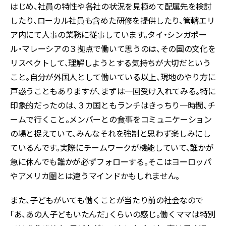
はじめ、社員の特性や各社の状況を見極めて配属先を検討
したり、ローカル社員も含めた研修を提供したり、管轄エリ
ア内にて人事の業務に従事しています。タイ・シンガポー
ル・マレーシアの３拠点で働いて思うのは、その国の文化を
リスペクトして、理解しようとする気持ちが大切だという
こと。自分が外国人として働いている以上、現地のやり方に
戸惑うこともありますが、まずは一回受け入れてみる。特に
印象的だったのは、３カ国ともランチはきっちり一時間、チ
ームで行くこと。メンバーとの食事をコミュニケーション
の場と捉えていて、みんなそれを強制と思わず楽しみにし
ているんです。実際にチームワークが機能していて、誰かが
急に休んでも誰かが必ずフォローする。そこはヨーロッパ
やアメリカ圏とは違うマインドかもしれません。
また、子どもがいても働くことが当たり前の社会なので
「あ、あの人子どもいたんだ」くらいの感じ。働くママは特別