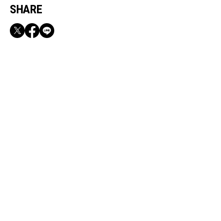
SHARE
RECOMMEND
満員電車も外回りも快適！身軽になれるバッグ
＆スマホショルダー3選
Sep, 23, 2025
CAREER
ブランドプロデュース、空間演出etc.「多ジャ