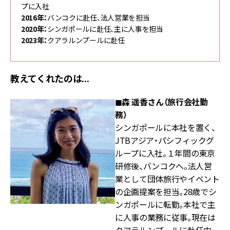
プに入社
2016年：
バンコクに赴任、法人営業を担当
2020年：
シンガポールに赴任、主に人事を担当
2023年：
クアラルンプールに赴任
教えてくれたのは...
◼︎森 遥香さん（旅行会社勤
務
）
シンガポールに本社を置く、
JTBアジア・パシフィックグ
ループに入社。１年間の東京
研修後、バンコクへ。法人営
業として団体旅行やイベント
の企画提案を担当。28歳でシ
ンガポールに転勤。本社で主
に人事の業務に従事。現在は
クアラルンプールに赴任中。