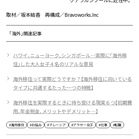
取材／坂本結香 再構成／Bravoworks.Inc
「海外」関連記事
ハワイ、ニューヨーク、シンガポール…実際に「海外移
住」した大人女子４名のリアルな意見
海外移住って実際どうですか？【海外移住に向いている
タイプに共通するたった一つの特徴】
海外移住を実際するときに待ち受ける現実６つ【初期費
用、年金税金、メリットやデメリット…】
#海外移住
#お悩み
#マレーシア
#アラサー女子
#仕事
#転職