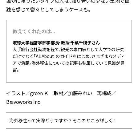
誰かに頼りたいタイプの人は、知り合いの少ない土地で孤
独を感じて鬱々としてしまうケースも。
教えてくれたのは...
淑徳大学経営学部学部長・教授 千葉千枝子さん
大手旅行会社勤務を経て、観光の専門家として大学での研究
だけでなく「All About」のガイドをはじめ、さまざまなメディ
アで活躍。海外移住についての記事も執筆していて見識が豊
富。
イラスト／green Ｋ 取材／加藤みれい 再構成／
Bravoworks.Inc
海外移住って実際どうですか？そこのところ詳しく！