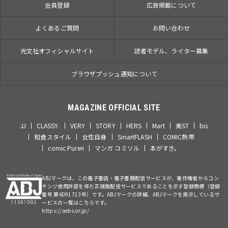
会員登録
広告掲載について
よくあるご質問
お問い合わせ
光文社オフィシャルサイト
読者モデル、ライター募集
ブラウザプッシュ通知について
MAGAZINE OFFICIAL SITE
JJ
CLASSY.
VERY
STORY
HERS
Mart
美ST
bis
和食スタイル
女性自身
SmartFLASH
COMIC熱帯
comic Pureri
マンガ コミソル
本がすき。
ABJマークは、この電子書店・電子書籍配信サービスが、著作権者からコン
テンツ使用許諾を得た正規版配信サービスであることを示す登録商標（登録
番号 第6091713号）です。ABJマークの詳細、ABJマークを掲示しているサ
ービスの一覧はこちらです。
https://aebs.or.jp/