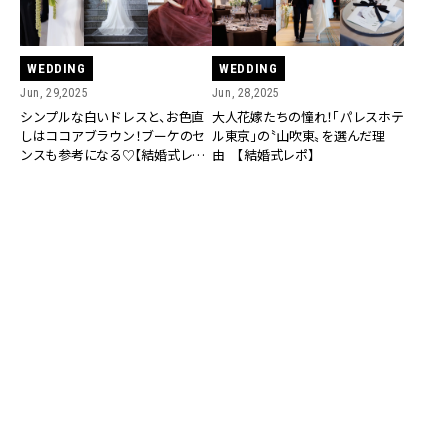
WEDDING
WEDDING
Jun, 29,2025
Jun, 28,2025
シンプルな白いドレスと、お色直
大人花嫁たちの憧れ！「パレスホテ
しはココアブラウン！ブーケのセ
ル東京」の〝山吹東〟を選んだ理
ンスも参考になる♡【結婚式レ
由 【結婚式レポ】
ポ】
WEDDING
May, 19,2025
完全にサプライズのプロポーズで
贈られたリングは…憧れのあのブ
ランド【CLASSY.世代のブライダ
ルリング物語 ＃1】