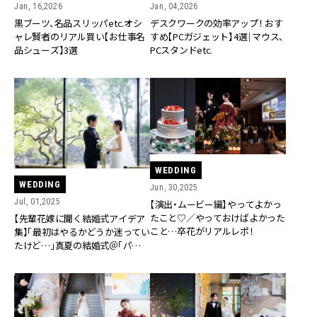
Jan, 16,2026
Jan, 04,2026
黒ブーツ、名品スリッパetc.オシ
デスクワークの効率アップ！ おす
ャレ賢者のリアル買い【お仕事名
すめ【PCガジェット】4選｜マウス、
品シューズ】3選
PCスタンドetc.
WEDDING
WEDDING
Jun, 30,2025
Jul, 01,2025
【演出・ムービー編】やってよかっ
たこと♡／やっておけばよかった
【先輩花嫁に聞く結婚式アイデア
こと…卒花がリアルレポ！
集】「最初はやるかどうか迷ってい
たけど…」真夏の結婚式＠「パレス
ホテル東京」