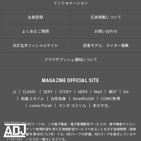
インフォメーション
会員登録
広告掲載について
よくあるご質問
お問い合わせ
光文社オフィシャルサイト
読者モデル、ライター募集
ブラウザプッシュ通知について
MAGAZINE OFFICIAL SITE
JJ
CLASSY.
VERY
STORY
HERS
Mart
美ST
bis
和食スタイル
女性自身
SmartFLASH
COMIC熱帯
comic Pureri
マンガ コミソル
本がすき。
ABJマークは、この電子書店・電子書籍配信サービスが、著作権者からコン
テンツ使用許諾を得た正規版配信サービスであることを示す登録商標（登録
番号 第6091713号）です。ABJマークの詳細、ABJマークを掲示しているサ
ービスの一覧はこちらです。