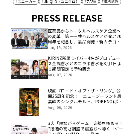
#スニーカー
#UNIQLO（ユニクロ）
#ZARA
#骨格診断
PRESS RELEASE
医薬品からトータルヘルスケア企業へ
の変革。第一三共ヘルスケアが発足20
周年を記念し、製品開発・新カテゴリ
挑戦の舞台や旧社統合時のエピソード
Jun, 19, 2026
を社員の想いとともに振り返る特別映
像を公開！
KIRINZ所属ライバー4名がプロデュー
ス金熊香水とのコラボ香水を8月1日よ
り期間限定で予約販売
Aug, 07, 2026
映画『ロード・オブ・ザ・リング』公
開25周年記念！ ニュージーランド最
高峰のシングルモルト、POKENO(ポケ
ノ)より 数量限定ウイスキー「リング
Aug, 06, 2026
ベアラー」が誕生
3大「寝ながらゲーム」姿勢を極める！
7段階の高さ調整で寝落ちへ導く「ゲー