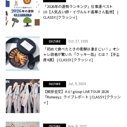
「2026年の運勢ランキング」仕事運ベスト
10【人気占い師・イヴルルド遙華さん監修】 |
CLASSY.[クラッシィ]
Oct, 27, 2025
CULTURE
「初めて食べたときの衝撃は凄まじい！」オシ
ャレ読者が驚いた『クッキー缶』とは？【手土
産4選】 | CLASSY.[クラッシィ]
Jul, 9, 2026
CULTURE
【挨拶全文】Aぇ! group LIVE TOUR 2026
『Runway』ライブレポート | CLASSY.[クラッシ
ィ]
Nov, 8, 2025
CULTURE