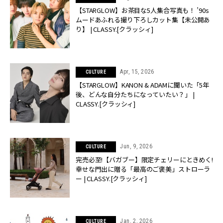
【STARGLOW】お茶目な5人集合写真も！ ’90s
ムードあふれる撮り下ろしカット集【未公開あ
り】 | CLASSY.[クラッシィ]
Apr, 15, 2026
CULTURE
【STARGLOW】KANON & ADAMに聞いた「5年
後、どんな自分たちになっていたい？」 |
CLASSY.[クラッシィ]
Jun, 9, 2026
CULTURE
完売必至!【バガブー】限定チェリーにときめく!
幸せな門出に贈る「最高のご褒美」ストローラ
ー | CLASSY.[クラッシィ]
Jan, 2, 2026
CULTURE