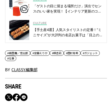
「ゲストの目に留まる場所だけ」演出でセン
スのいい家を実現！【インテリア更新のコ
ツ】 | CLASSY.[クラッシィ]
CULTURE
【手土産4選】人気スタイリストの定番！“ミ
ニサイズ”が大評判の名店お菓子は「目上の方
へのご挨拶にも最適」 | CLASSY.[クラッシ
ィ]
#植田 舞／悠太郎
#安藤えりか
#樟杏莉
#田村有希
#ガジェット
#仕事
BY
CLASSY.編集部
SHARE