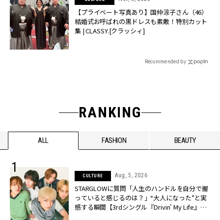
【プライベート写真あり】国仲涼子さん（46）
結婚式お呼ばれの黒ドレスも素敵！特別カット
集 | CLASSY.[クラッシィ]
Recommended by
RANKING
ALL
FASHION
BEAUTY
Aug, 5, 2026
CULTURE
STARGLOWに質問「人生のハンドルを自分で握
っていると感じるのは？」“大️人になった”と実
感する瞬間【3rdシングル『Drivin' My Life』発
売】 | CLASSY.[クラッシィ]