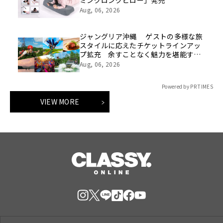
ミングロングピロー」発売
Aug, 06, 2026
ジャングリア沖縄 ゲストの多様な旅
スタイルに応えたチケットラインアッ
プ拡充 余すことなく魅力を堪能する
「ロイヤルチケット」新登場
Aug, 06, 2026
Powered by PR TIMES
VIEW MORE