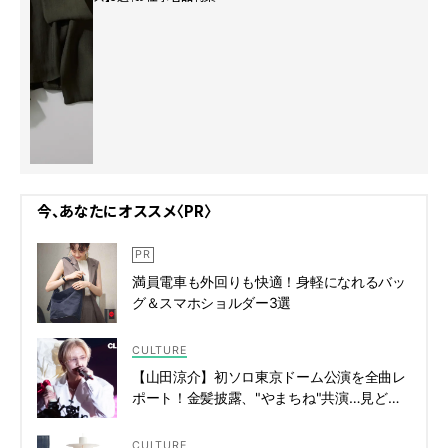
今、あなたにオススメ〈PR〉
満員電車も外回りも快適！身軽になれるバッ
グ＆スマホショルダー3選
CULTURE
【山田涼介】初ソロ東京ドーム公演を全曲レ
ポート！金髪披露、"やまちね"共演…見どこ
ろ総まとめ | CLASSY.[クラッシィ]
CULTURE