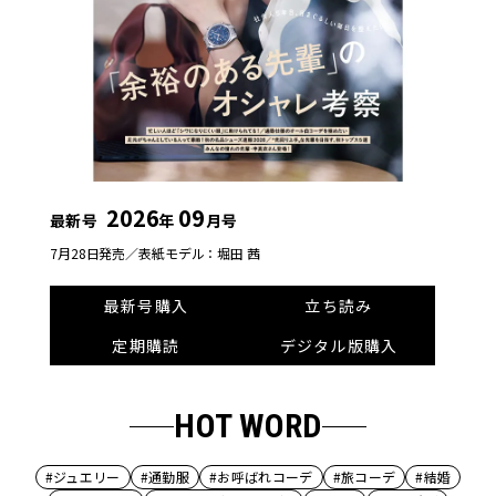
2026
09
最新号
年
月号
7月28日発売／
表紙モデル：堀田 茜
最新号購入
立ち読み
定期購読
デジタル版購入
HOT WORD
#ジュエリー
#通勤服
#お呼ばれコーデ
#旅コーデ
#結婚