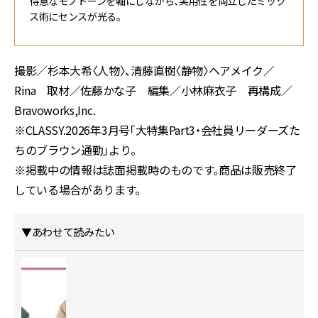
得意なモノトーンを軸にしながら、実用性を両立したミック
ス術にセンスが光る。
撮影／杉本大希〈人物〉、清藤直樹〈静物〉ヘアメイク／
Rina 取材／佐藤かな子 編集／小林麻衣子 再構成／
Bravoworks,Inc.
※CLASSY.2026年3月号「大特集Part3・会社員リーダーズた
ちのブラウン通勤」より。
※掲載中の情報は誌面掲載時のものです。商品は販売終了
している場合があります。
▼あわせて読みたい