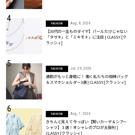
Aug, 8, 2026
FASHION
【30代の一生ものダイヤ】パールだけじゃない
「タサキ」と「ミキモト」に注目 | CLASSY.[ク
ラッシィ]
Jul, 29, 2026
FASHION
通勤がもっと身軽に！ 働く私たちの相棒バッグ
＆スマホショルダー3選 | CLASSY.[クラッシィ]
Aug, 7, 2026
FASHION
きちんと見えて今っぽい【賢いカーデ＆シアー
シャツ】３選！オシャレのプロが太鼓判 |
CLASSY.[クラッシィ]