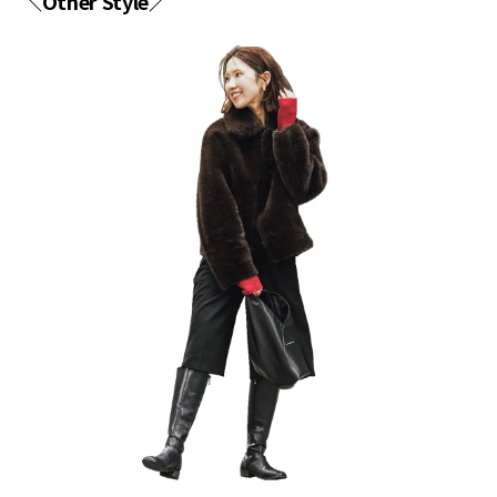
＼Other Style／