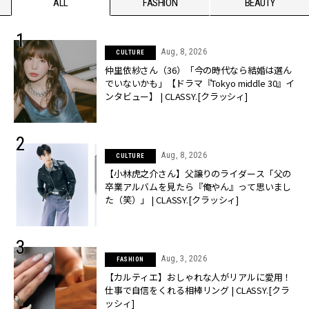
ALL
FASHION
BEAUTY
Aug, 8, 2026
CULTURE
仲里依紗さん（36）「今の時代なら結婚は選ん
でいないかも」【ドラマ『Tokyo middle 30』イ
ンタビュー】 | CLASSY.[クラッシィ]
Aug, 8, 2026
CULTURE
【小林虎之介さん】父譲りのライダース「父の
卒業アルバムを見たら『俺やん』って思いまし
た（笑）」 | CLASSY.[クラッシィ]
Aug, 3, 2026
FASHION
【カルティエ】おしゃれな人がリアルに愛用！
仕事で自信をくれる相棒リング | CLASSY.[クラ
ッシィ]