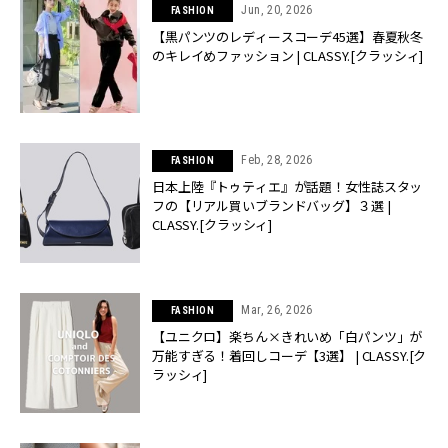
Jun, 20, 2026
FASHION
【黒パンツのレディースコーデ45選】春夏秋冬
のキレイめファッション | CLASSY.[クラッシィ]
Feb, 28, 2026
FASHION
日本上陸『トゥティエ』が話題！女性誌スタッ
フの【リアル買いブランドバッグ】３選 |
CLASSY.[クラッシィ]
Mar, 26, 2026
FASHION
【ユニクロ】楽ちん×きれいめ「白パンツ」が
万能すぎる！着回しコーデ【3選】 | CLASSY.[ク
ラッシィ]