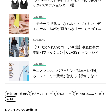
ッグ&スマホショルダー3選
FASHION
「モチーフで選ぶ」ならルイ・ヴィトン、デ
ィオール！30代が買うべき【一生ものダイヤ
モンド】 | CLASSY.[クラッシィ]
FASHION
【30代のきれいめコーデ40選】春夏秋冬の
季節別ファッション | CLASSY.[クラッシィ]
FASHION
テニスブレス、パヴェリングは本当に使え
る！ジュエリー賢者が教える【後悔しない名
品ダイヤ】３選 | CLASSY.[クラッシィ]
#植田 舞／悠太郎
#ブラウンコーデ
#通勤コーデ
#UNIQLO（ユニクロ）
#SNAP
BY
CLASSY.編集部