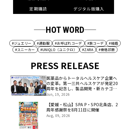
定期購読
デジタル版購入
HOT WORD
#ジュエリー
#通勤服
#お呼ばれコーデ
#旅コーデ
#結婚
#スニーカー
#UNIQLO（ユニクロ）
#ZARA
#骨格診断
PRESS RELEASE
医薬品からトータルヘルスケア企業へ
の変革。第一三共ヘルスケアが発足20
周年を記念し、製品開発・新カテゴリ
挑戦の舞台や旧社統合時のエピソード
Jun, 19, 2026
を社員の想いとともに振り返る特別映
像を公開！
【愛媛・松山】SPA P・SPO北条店、2
周年感謝祭を8月11日に開催
Aug, 09, 2026