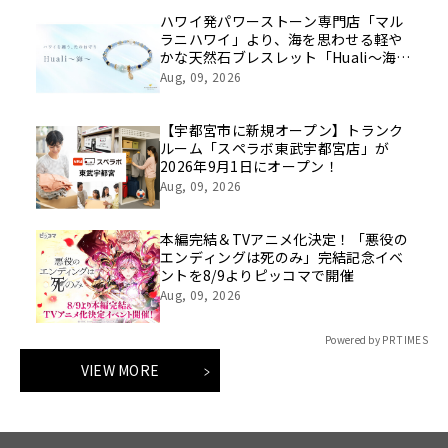
ハワイ発パワーストーン専門店「マル
ラニハワイ」より、海を思わせる軽や
かな天然石ブレスレット「Huali～海
～」新登場！表参道店・ルクアイーレ
Aug, 09, 2026
店でも同時発売開始【文字刻印承りま
す】
【宇都宮市に新規オープン】トランク
ルーム「スペラボ東武宇都宮店」が
2026年9月1日にオープン！
Aug, 09, 2026
本編完結＆TVアニメ化決定！「悪役の
エンディングは死のみ」完結記念イベ
ントを8/9よりピッコマで開催
Aug, 09, 2026
Powered by PR TIMES
VIEW MORE