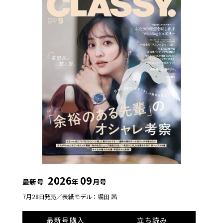
2026
09
最新号
年
月号
7月28日発売／
表紙モデル：堀田 茜
最新号購入
立ち読み