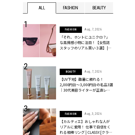
WEDDING
ALL
FASHION
BEAUTY
WEDDIN
 16, 2026
Aug, 7, 2026
FASHION
はアリ？お呼
「それ、ホントにユニクロ？」
コーデ＆マナ
な高揚感小物に注目！【女性誌
Y.[クラッシィ]
スタッフのリアル買い３選】 |
CLASSY.[クラッシィ]
 13, 2025
Aug, 7, 2026
BEAUTY
ブランドのリ
【UV下地】酷暑に頼れる！
0代カップルの
2,000円台〜3,000円台の名品3選
SSY.[クラッシ
｜30代美容ライターが正直レビ
ュー | CLASSY.[クラッシィ]
 24, 2026
Aug, 3, 2026
FASHION
方３選】結婚
【カルティエ】おしゃれな人が
“シンプル黒ワ
リアルに愛用！ 仕事で自信をく
フ』で盛るのが
れる相棒リング | CLASSY.[クラッ