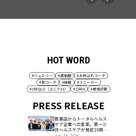
HOT WORD
#ジュエリー
#通勤服
#お呼ばれコーデ
#旅コーデ
#結婚
#スニーカー
#UNIQLO（ユニクロ）
#ZARA
#骨格診断
PRESS RELEASE
医薬品からトータルヘルス
ケア企業への変革。第一三
共ヘルスケアが発足20周年
を記念し、製品開発・新カ
Jun, 19, 2026