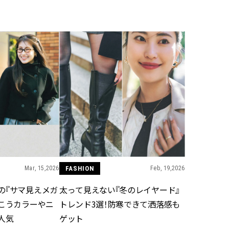
BEAUTY
Aug, 7, 2026
Feb,
BEAUTY
WEDDING
【UV下地】酷暑に頼れる！
結婚式に黒ドレス
2,000円台〜3,000円台の名品3選
ばれで失敗しない
｜30代美容ライターが正直レビ
ーを解説 | CLASS
ュー | CLASSY.[クラッシィ]
Aug, 6, 2026
Aug,
BEAUTY
WEDDING
【ヘアアクセ6選】手抜きに見え
【結婚指輪】人気
ない！アラサーのまとめ髪が垢
ング22選｜20〜3
抜ける「即戦力アクセ」たち |
エピソードも | CLA
CLASSY.[クラッシィ]
ィ]
Mar, 15,2026
FASHION
Feb, 19,2026
の『サマ見えメガ
太って見えない『冬のレイヤード』
Aug, 7, 2026
Mar,
BEAUTY
WEDDING
っこうカラーやニ
トレンド3選！防寒できて洒落感も
冷房・紫外線etc...「夏の隠れ乾
【トレンドの巻き
燥」を防ぐ【ベタつかない名品
式ゲスト服の鉄板
人気
ゲット
クリーム】3選＜30代のベストコ
ンピ”は『スカー