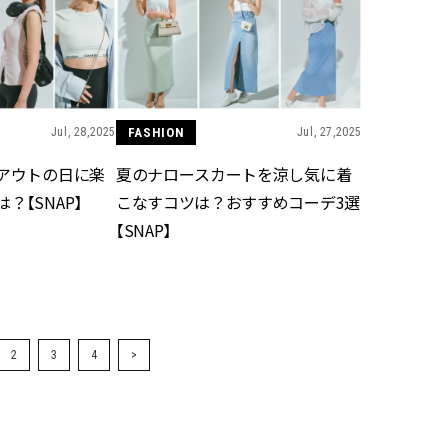
Jul, 28,2025
FASHION
Jul, 27,2025
クアウトの日に楽
夏のナロースカートを涼し気に着
？【SNAP】
こなすコツは？おすすめコーデ3選
【SNAP】
2
3
4
>