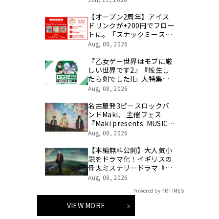
テゴリ挑戦の舞台や旧社統
合時のエピソードを社員の
【オープン2周年】アイス
想いとともに振り返る特別
ドリンクが+200円でフロー
映像を公開！
トに。「スナックミースタ
ンド 押上」にて2周年記念
Aug, 08, 2026
イベントを開催【8/8(土)～
8/9(日)】
『乙女ゲー世界はモブに厳
しい世界です2』『転生し
たら剣でしたII』大特集！
『GCノベルズ12周年記念番
Aug, 08, 2026
組 アニメ情報モリモリSP』
8月23日(日) 夜8時より
名古屋発3ピースロックバ
「ABEMA」で独占無料放
ンドMaki、 主催フェス
送！
『Maki presents. MUSIC
FESTIVAL「天和」2026』
Aug, 08, 2026
第3弾ゲスト解禁！
【本編無料公開】大人気小
説をドラマ化！イギリスの
骨太ミステリードラマ『シ
ェトランド 離島の殺人捜査
Aug, 08, 2026
官』を、第2話まで
Powered by PR TIMES
8/7（金）20:00～隔週1話
ずつ無料配信！
VIEW MORE