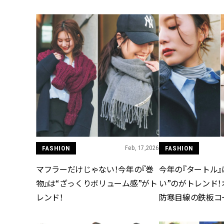
FASHION
Feb, 17,2026
FASHION
マフラーだけじゃない！今年の『巻
今年の『タートル』
物』は“ざっくりボリューム感”がト
い”のがトレンド
レンド！
防寒目線の鉄板コ