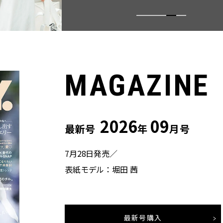
MAGAZINE
2026
09
最新号
年
月号
7月28日発売／
表紙モデル：堀田 茜
最新号購入