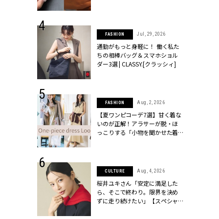
[クラッシィ]
シィ]
 30, 2026
Jul, 29, 2026
FASHION
リー】1つでも
通勤がもっと身軽に！ 働く私た
ポメラートの
ちの相棒バッグ＆スマホショル
シリーズに注
ダー3選 | CLASSY.[クラッシィ]
ッシィ]
 18, 2025
Aug, 2, 2026
FASHION
ティエ人気リ
【夏ワンピコーデ7選】甘く着な
ニティetc.
いのが正解！アラサーが脱・ほ
選ぶ人増えて
っこりする「小物を聞かせた着
[クラッシィ]
こなし」 | CLASSY.[クラッシィ]
 24, 2025
Aug, 4, 2026
CULTURE
れワンピ】周
桜井ユキさん「安定に満足した
リラックスシ
ら、そこで終わり。限界を決め
CLASSY.[ク
ずに走り続けたい」【スペシャ
ルドラマ『しあわせは食べて寝
て待て ～早春の養生編～』】 |