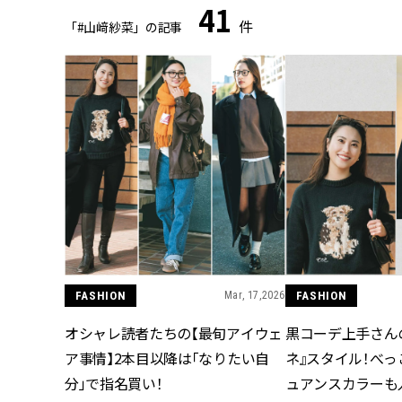
41
件
「#山﨑紗菜」の記事
FASHION
Mar, 17,2026
FASHION
オシャレ読者たちの【最旬アイウェ
黒コーデ上手さん
ア事情】2本目以降は「なりたい自
ネ』スタイル！べ
分」で指名買い！
ュアンスカラーも