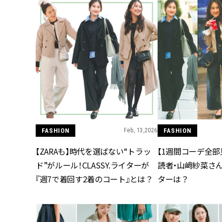
FASHION
Feb, 13,2026
FASHION
【ZARAも】時代を選ばない“トラッ
【1週間コーデ全部
ド”がルール！CLASSY.ライターが
読者・山﨑紗菜さ
『週7で着回す2着のコート』とは？
ターは？