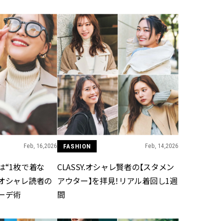
スメ＞ | CLASSY.[クラッシィ]
正解！ | CLASSY.
Aug, 5, 2026
Jun,
BEAUTY
WEDDING
忙しい毎日に「うるおいター
【一生ものジュエ
ボ」を。新【SOFINA BASIC＋】
存在感が際立つ！
のお手入れでうるおってなめら
「トゥギャザー」
かな肌を目指す | CLASSY.[クラッ
目 | CLASSY.[クラ
シィ]
Nov, 17, 2025
Aug,
BEAUTY
WEDDING
【落ちない名品リップ10選】塗
20万円台〜【カル
り直しできない・皮むけしやす
ング４選】ラブ、トリ
いetc.悩みをクリア | CLASSY.[ク
を『マリッジ』に
ラッシィ]
ます！ | CLASSY.
Feb, 16,2026
FASHION
Feb, 14,2026
は“1枚で着な
CLASSY.オシャレ賢者の【スタメン
May, 28, 2026
Nov,
BEAUTY
WEDDING
！オシャレ読者の
アウター】を拝見！リアル着回し1週
30代美容ライターが正直レビュ
【結婚式のお呼ば
ーデ術
間
ー！ ドラコスで発見した、皮脂
りとカブらない「
崩れ・毛穴をカバーする神ベー
ルエット」が正解！ | 
ス3選｜2026年春夏 | CLASSY.[ク
ラッシィ]
ラッシィ]