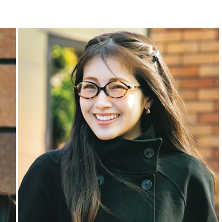
BEAUTY
Aug, 5, 2026
Feb,
BEAUTY
WEDDING
忙しい毎日に「うるおいター
結婚式に黒ドレス
ボ」を。新【SOFINA BASIC＋】
ばれで失敗しない
のお手入れでうるおってなめら
ーを解説 | CLASS
かな肌を目指す | CLASSY.[クラッ
シィ]
Aug, 6, 2026
Aug,
BEAUTY
WEDDING
【ヘアアクセ6選】手抜きに見え
【結婚指輪】人気
ない！アラサーのまとめ髪が垢
ング22選｜20〜3
抜ける「即戦力アクセ」たち |
エピソードも | CLA
CLASSY.[クラッシィ]
ィ]
Aug, 5, 2026
Jun,
BEAUTY
WEDDING
ユニクロ名品も！日焼け対策ガ
【一生ものジュエ
チ勢の「ないと無理」なアイテ
存在感が際立つ！
ムハック7選 | CLASSY.[クラッシ
「トゥギャザー」