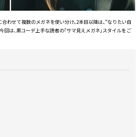
ィ]
目 | CLASSY.[クラ
合わせて複数のメガネを使い分け。2本目以降は、“なりたい自
Nov, 17, 2025
Mar,
BEAUTY
WEDDING
【落ちない名品リップ10選】塗
【トレンドの巻き
今回は、黒コーデ上手な読者の「サマ見えメガネ」スタイルをご
り直しできない・皮むけしやす
式ゲスト服の鉄板
いetc.悩みをクリア | CLASSY.[ク
ンピ”は『スカー
ラッシィ]
正解！ | CLASSY.
Jul, 13, 2026
Aug,
BEAUTY
WEDDING
朝の“寝ぐせ直し”はもういらな
20万円台〜【カル
い！夜に仕込む「ヘアケア家
ング４選】ラブ、トリ
電」3選 | CLASSY.[クラッシィ]
を『マリッジ』に
ます！ | CLASSY.
Aug, 5, 2026
Dec,
BEAUTY
WEDDING
夏の深刻なくすみ・色ムラにア
【結婚式のお呼ば
プローチ！【透明感を底上げ】
事情】アンテプリマ、
神コスメ３選 | CLASSY.[クラッシ
「小さくても収納
ィ]
件！ | CLASSY.[