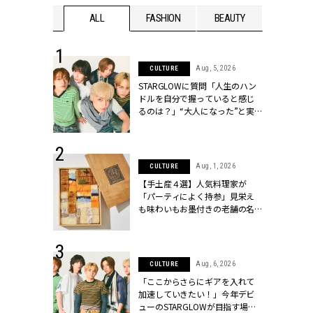
WEDDING
ALL
FASHION
BEAUTY
WEDDIN
 16, 2026
Aug, 5, 2026
CULTURE
はアリ？お呼
STARGLOWに質問「人生のハン
コーデ＆マナ
ドルを自分で握っていると感じ
Y.[クラッシィ]
るのは？」“大️人になった”と実
感する瞬間【3rdシングル
『Drivin' My Life』発売】 |
CLASSY.[クラッシィ]
 13, 2025
Aug, 1, 2026
CULTURE
ブランドのリ
【手土産４選】人気料理家が
0代カップルの
「パーティによく持参」見栄え
SSY.[クラッシ
も味わいもお墨付きの老舗の名
物とは？ | CLASSY.[クラッシィ]
 30, 2026
Aug, 6, 2026
CULTURE
リー】1つでも
「ここからさらにギアを入れて
ポメラートの
加速していきたい！」今年デビ
シリーズに注
ューのSTARGLOWが目指す場所