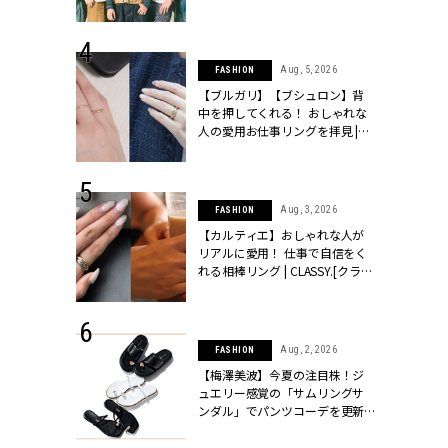
ッシィ]
とは？【3rdシングル『Drivin' My
Life』発売】 | CLASSY.[クラッシ
ィ]
 24, 2026
Aug, 5, 2026
FASHION
方３選】結婚
【ブルガリ】【ブシュロン】背
“シンプル黒ワ
中を押してくれる！ おしゃれな
フ』で盛るのが
人の愛用お仕事リングを拝見 |
[クラッシィ]
CLASSY.[クラッシィ]
 18, 2025
Aug, 3, 2026
FASHION
ティエ人気リ
【カルティエ】おしゃれな人が
ニティetc.
リアルに愛用！ 仕事で自信をく
選ぶ人増えて
れる相棒リング | CLASSY.[クラッ
[クラッシィ]
シィ]
 24, 2025
Aug, 2, 2026
FASHION
れバッグ最新
【梅澤美波】今夏の注目株！ジ
プラダetc.
ュエリー感覚の「サムリングサ
力あり」が条
ンダル」でパンツコーデを更新 |
クラッシィ]
CLASSY.[クラッシィ]