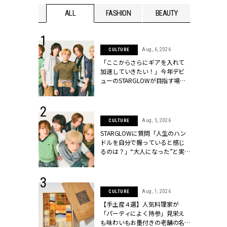
WEDDING
ALL
FASHION
BEAUTY
WEDDIN
 16, 2026
Aug, 6, 2026
CULTURE
はアリ？お呼
「ここからさらにギアを入れて
コーデ＆マナ
加速していきたい！」今年デビ
Y.[クラッシィ]
ューのSTARGLOWが目指す場所
とは？【3rdシングル『Drivin' My
Life』発売】 | CLASSY.[クラッシ
ィ]
 13, 2025
Aug, 5, 2026
CULTURE
ブランドのリ
STARGLOWに質問「人生のハン
0代カップルの
ドルを自分で握っていると感じ
SSY.[クラッシ
るのは？」“大️人になった”と実
感する瞬間【3rdシングル
『Drivin' My Life』発売】 |
CLASSY.[クラッシィ]
 30, 2026
Aug, 1, 2026
CULTURE
リー】1つでも
【手土産４選】人気料理家が
ポメラートの
「パーティによく持参」見栄え
シリーズに注
も味わいもお墨付きの老舗の名