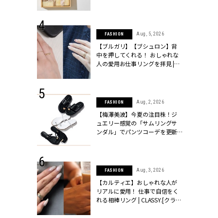
ッシィ]
物とは？ | CLASSY.[クラッシィ]
 24, 2026
Aug, 5, 2026
FASHION
方３選】結婚
【ブルガリ】【ブシュロン】背
“シンプル黒ワ
中を押してくれる！ おしゃれな
フ』で盛るのが
人の愛用お仕事リングを拝見 |
[クラッシィ]
CLASSY.[クラッシィ]
 18, 2025
Aug, 2, 2026
FASHION
ティエ人気リ
【梅澤美波】今夏の注目株！ジ
ニティetc.
ュエリー感覚の「サムリングサ
選ぶ人増えて
ンダル」でパンツコーデを更新 |
[クラッシィ]
CLASSY.[クラッシィ]
 24, 2026
Aug, 3, 2026
FASHION
服”は【セオ
【カルティエ】おしゃれな人が
婚式にも仕事
リアルに愛用！ 仕事で自信をく
シック４選 |
れる相棒リング | CLASSY.[クラッ
ィ]
シィ]