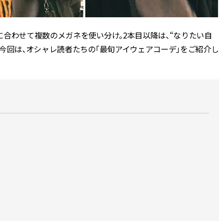
ィ]
目 | CLASSY.[クラ
合わせて複数のメガネを使い分け。2本目以降は、“なりたい自
Nov, 17, 2025
Mar,
BEAUTY
WEDDING
【落ちない名品リップ10選】塗
【トレンドの巻き
今回は、オシャレ読者たちの「最旬アイウェアコーデ」をご紹介し
り直しできない・皮むけしやす
式ゲスト服の鉄板
いetc.悩みをクリア | CLASSY.[ク
ンピ”は『スカー
ラッシィ]
正解！ | CLASSY.
Jul, 13, 2026
Aug,
BEAUTY
WEDDING
朝の“寝ぐせ直し”はもういらな
20万円台〜【カル
い！夜に仕込む「ヘアケア家
ング４選】ラブ、トリ
電」3選 | CLASSY.[クラッシィ]
を『マリッジ』に
ます！ | CLASSY.
Aug, 7, 2026
Mar,
BEAUTY
WEDDING
冷房・紫外線etc...「夏の隠れ乾
失敗しない“ゲスト
燥」を防ぐ【ベタつかない名品
リー】にある！結
クリーム】3選＜30代のベストコ
にも使える上質ベー
スメ＞ | CLASSY.[クラッシィ]
CLASSY.[クラッシ