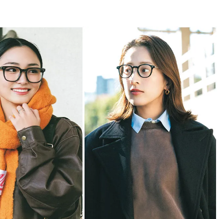
BEAUTY
Aug, 5, 2026
Feb,
BEAUTY
WEDDING
忙しい毎日に「うるおいター
結婚式に黒ドレス
ボ」を。新【SOFINA BASIC＋】
ばれで失敗しない
のお手入れでうるおってなめら
ーを解説 | CLASS
かな肌を目指す | CLASSY.[クラッ
シィ]
Aug, 6, 2026
Aug,
BEAUTY
WEDDING
【ヘアアクセ6選】手抜きに見え
【結婚指輪】人気
ない！アラサーのまとめ髪が垢
ング22選｜20〜3
抜ける「即戦力アクセ」たち |
エピソードも | CLA
CLASSY.[クラッシィ]
ィ]
Aug, 5, 2026
Jun,
BEAUTY
WEDDING
ユニクロ名品も！日焼け対策ガ
【一生ものジュエ
チ勢の「ないと無理」なアイテ
存在感が際立つ！
ムハック7選 | CLASSY.[クラッシ
「トゥギャザー」