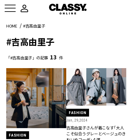
HOME
#吉高由里子
#吉高由里子
13
「#吉高由里子」の記事
件
FASHION
Jan, 29,2024
吉高由里子さんが着こなす「大人
こそ似合うグレーとベージュのき
FASHION
れいめコーデ」４選