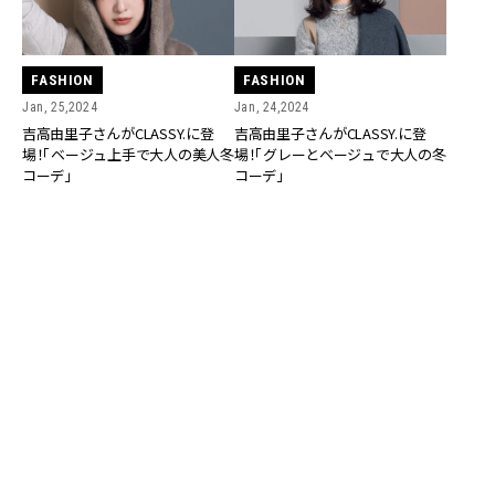
FASHION
FASHION
Jan, 25,2024
Jan, 24,2024
吉高由里子さんがCLASSY.に登
吉高由里子さんがCLASSY.に登
場！「ベージュ上手で大人の美人冬
場！「グレーとベージュで大人の冬
コーデ」
コーデ」
FASHION
CULTURE
Dec, 27,2023
Oct, 27,2022
【CLASSY.２月号試し読み】カバー
吉高由里子さん「年に連ドラ１本
は吉高由里子さん！「グレー＆ベー
と映画１本くらいの仕事量にして
ジュコーデ」を大特集、特別版カバ
いて、半年くらいは休みを取るよ
ーはSnow Man 阿部亮平さん
うにしています」