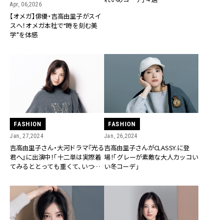
Apr, 06,2026
【オメガ】俳優・吉高由里子がスイ
スへ！オメガ本社で“時を刻む美
学”を体感
FASHION
FASHION
Jan, 27,2024
Jan, 26,2024
吉高由里子さん・大河ドラマ『光る
吉高由里子さんがCLASSY.に登
君へ』に出演中！「十二単は実際着
場！「グレーが素敵な大人カッコい
てみるととっても重くて、いつも
い冬コーデ」
背骨が痛いんですけどね（笑）」