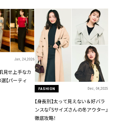
CLASSY.[クラッシィ]
目 | CLASSY.[クラ
Aug, 5, 2026
Mar,
BEAUTY
WEDDING
忙しい毎日に「うるおいター
【ティファニー】
ボ」を。新【SOFINA BASIC＋】
び目”モチーフの
のお手入れでうるおってなめら
本命 | CLASSY.[
かな肌を目指す | CLASSY.[クラッ
シィ]
Jan, 24,2026
Jul, 13, 2026
Dec,
BEAUTY
WEDDING
朝の“寝ぐせ直し”はもういらな
【結婚式のお呼ば
】肌見せ上手なカ
い！夜に仕込む「ヘアケア家
事情】アンテプリマ、
3選【パーティ
電」3選 | CLASSY.[クラッシィ]
「小さくても収納
件！ | CLASSY.[
FASHION
Dec, 04,2025
【身長別】太って見えない＆好バラ
Aug, 5, 2026
Aug,
BEAUTY
WEDDING
ンスな『Sサイズさんの冬アウター』
夏の深刻なくすみ・色ムラにア
20万円台〜【カル
徹底攻略！
プローチ！【透明感を底上げ】
ング４選】ラブ、トリ
神コスメ３選 | CLASSY.[クラッシ
を『マリッジ』に
ィ]
ます！ | CLASSY.