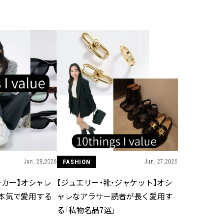
BEAUTY
Aug, 5, 2026
Feb,
BEAUTY
WEDDING
ユニクロ名品も！日焼け対策ガ
結婚式に黒ドレス
チ勢の「ないと無理」なアイテ
ばれで失敗しない
ムハック7選 | CLASSY.[クラッシ
ーを解説 | CLASS
ィ]
Nov, 17, 2025
Aug,
BEAUTY
WEDDING
【落ちない名品リップ10選】塗
【結婚指輪】人気
り直しできない・皮むけしやす
ング22選｜20〜3
いetc.悩みをクリア | CLASSY.[ク
エピソードも | CLA
ラッシィ]
ィ]
Jun, 28,2026
FASHION
Jun, 27,2026
ーカー】オシャレ
【ジュエリー・靴・ジャケット】オシ
Aug, 6, 2026
Jun,
BEAUTY
WEDDING
本気で愛用する
ャレなアラサー読者が長く愛用す
【ヘアアクセ6選】手抜きに見え
【一生ものジュエ
ない！アラサーのまとめ髪が垢
存在感が際立つ！
る「私物名品7選」
抜ける「即戦力アクセ」たち |
「トゥギャザー」