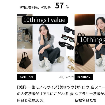
57
件
「#内山香利奈」の記事
FASHION
Jul, 04,2026
FASHION
【美肌・一生モノ・Sサイズ】美容ツウ
【ザ・ロウ、白スニ
の人気読者がリアルにこだわる「愛
なアラサー読者が
用品＆私物10選」
私物名品たち