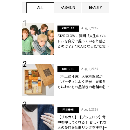
WEDDING
ALL
FASHION
BEAUTY
WEDDIN
 16, 2026
Aug, 5, 2026
CULTURE
はアリ？お呼
STARGLOWに質問「人生のハン
コーデ＆マナ
ドルを自分で握っていると感じ
Y.[クラッシィ]
るのは？」“大️人になった”と実
感する瞬間【3rdシングル
『Drivin' My Life』発売】 |
CLASSY.[クラッシィ]
 13, 2025
Aug, 1, 2026
CULTURE
ブランドのリ
【手土産４選】人気料理家が
0代カップルの
「パーティによく持参」見栄え
SSY.[クラッシ
も味わいもお墨付きの老舗の名
物とは？ | CLASSY.[クラッシィ]
 30, 2026
Aug, 5, 2026
FASHION
リー】1つでも
【ブルガリ】【ブシュロン】背
ポメラートの
中を押してくれる！ おしゃれな
シリーズに注
人の愛用お仕事リングを拝見 |