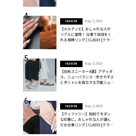
ッシィ]
CLASSY.[クラッシィ]
 28, 2026
Aug, 3, 2026
FASHION
結婚指輪は“結
【カルティエ】おしゃれな人が
最愛リングが大
リアルに愛用！ 仕事で自信をく
クラッシィ]
れる相棒リング | CLASSY.[クラッ
シィ]
 24, 2025
Aug, 5, 2026
FASHION
れバッグ最新
【白系スニーカー4選】アディダ
プラダetc.
ス、ニューバランス…歩きやすさ
力あり」が条
とオシャレを両立する万能シュ
クラッシィ]
ーズ | CLASSY.[クラッシィ]
 18, 2025
Aug, 4, 2026
FASHION
ティエ人気リ
【ティファニー】知的でモダン
ニティetc.
な印象に。おしゃれな人が選ん
選ぶ人増えて
だお仕事リング | CLASSY.[クラッ
[クラッシィ]
シィ]