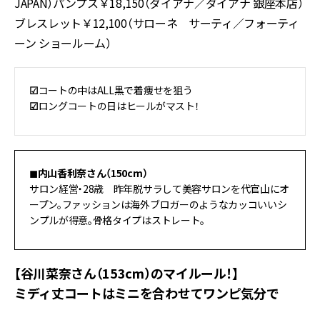
JAPAN）パンプス￥18,150（ダイアナ／ダイアナ 銀座本店）
ブレスレット￥12,100（サローネ サーティ／フォーティ
ーン ショールーム）
☑︎
コートの中はALL黒で着痩せを狙う
☑︎
ロングコートの日はヒールがマスト！
◼︎内山香利奈さん（150cm）
サロン経営・28歳 昨年脱サラして美容サロンを代官山にオ
ープン。ファッションは海外ブロガーのようなカッコいいシ
ンプルが得意。骨格タイプはストレート。
【谷川菜奈さん（153cm）のマイルール！】
ミディ丈コートはミニを合わせてワンピ気分で