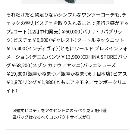
それだけだと物足りないシンプルなワンツーコーデも、チ
ェックの短丈ビスチェを取り入れることで奥行き感がアッ
プ。コート［12月中旬発売］￥60,000（バナナ・リパブリッ
ク）ビスチェ￥9,900〈ギャレスト〉タートルネックニット
￥15,400〈インディヴィ〉（ともにワールド プレスインフォ
メーション）デニムパンツ￥13,900（COHINA STORE）バッ
グ￥68,200（メゾン カナウ／ヤマニ）バレエシューズ
￥19,800（銀座かねまつ／銀座かねまつ6丁目本店）ピアス
￥1,870リング￥1,980（ともにアネモネ／サンポークリエ
イト）
☑︎
短丈ビスチェをアクセントにのっぺり見えを回避
☑︎
バッグはなるべくコンパクトサイズが◎