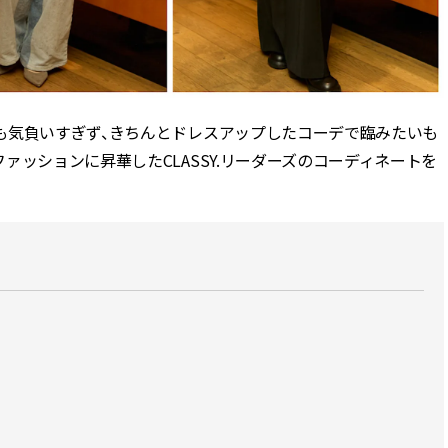
ィ]
目 | CLASSY.[クラ
Nov, 17, 2025
Mar,
BEAUTY
WEDDING
【落ちない名品リップ10選】塗
【トレンドの巻き
り直しできない・皮むけしやす
式ゲスト服の鉄板
も気負いすぎず、きちんとドレスアップしたコーデで臨みたいも
いetc.悩みをクリア | CLASSY.[ク
ンピ”は『スカー
ラッシィ]
正解！ | CLASSY.
ァッションに昇華したCLASSY.リーダーズのコーディネートを
Aug, 5, 2026
Dec,
BEAUTY
WEDDING
夏の深刻なくすみ・色ムラにア
【結婚式のお呼ば
プローチ！【透明感を底上げ】
事情】アンテプリマ、
神コスメ３選 | CLASSY.[クラッシ
「小さくても収納
ィ]
件！ | CLASSY.[
Jul, 13, 2026
May,
BEAUTY
WEDDING
朝の“寝ぐせ直し”はもういらな
【カルティエ、ブ
い！夜に仕込む「ヘアケア家
ーメ】おしゃれな
電」3選 | CLASSY.[クラッシィ]
約指輪＆結婚指輪を
CLASSY.[クラッシ