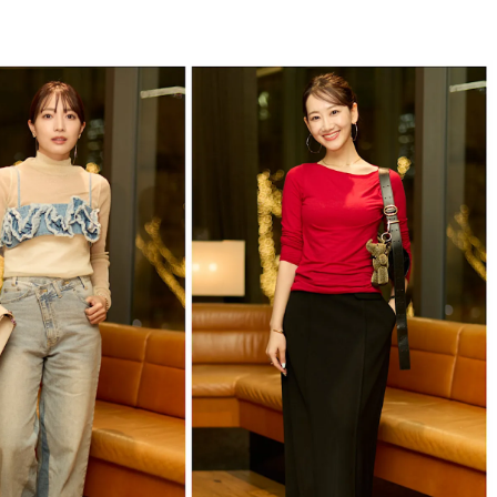
BEAUTY
Aug, 5, 2026
Feb,
BEAUTY
WEDDING
忙しい毎日に「うるおいター
結婚式に黒ドレス
ボ」を。新【SOFINA BASIC＋】
ばれで失敗しない
のお手入れでうるおってなめら
ーを解説 | CLASS
かな肌を目指す | CLASSY.[クラッ
シィ]
Aug, 6, 2026
Aug,
BEAUTY
WEDDING
【ヘアアクセ6選】手抜きに見え
【結婚指輪】人気
ない！アラサーのまとめ髪が垢
ング22選｜20〜3
抜ける「即戦力アクセ」たち |
エピソードも | CLA
CLASSY.[クラッシィ]
ィ]
Aug, 5, 2026
Jun,
BEAUTY
WEDDING
ユニクロ名品も！日焼け対策ガ
【一生ものジュエ
チ勢の「ないと無理」なアイテ
存在感が際立つ！
ムハック7選 | CLASSY.[クラッシ
「トゥギャザー」