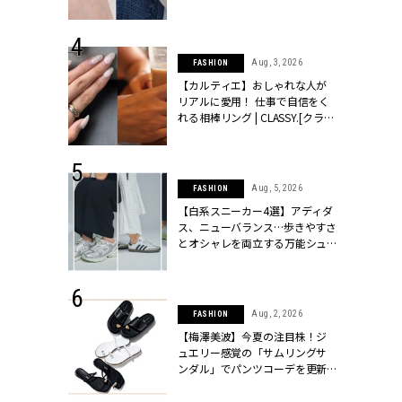
ッシィ]
CLASSY.[クラッシィ]
 24, 2026
Aug, 3, 2026
FASHION
方３選】結婚
【カルティエ】おしゃれな人が
“シンプル黒ワ
リアルに愛用！ 仕事で自信をく
フ』で盛るのが
れる相棒リング | CLASSY.[クラッ
[クラッシィ]
シィ]
 24, 2025
Aug, 5, 2026
FASHION
れバッグ最新
【白系スニーカー4選】アディダ
プラダetc.
ス、ニューバランス…歩きやすさ
力あり」が条
とオシャレを両立する万能シュ
クラッシィ]
ーズ | CLASSY.[クラッシィ]
 20, 2026
Aug, 2, 2026
FASHION
シュロン、ショ
【梅澤美波】今夏の注目株！ジ
人が選んだ婚
ュエリー感覚の「サムリングサ
公開 |
ンダル」でパンツコーデを更新 |
ィ]
CLASSY.[クラッシィ]