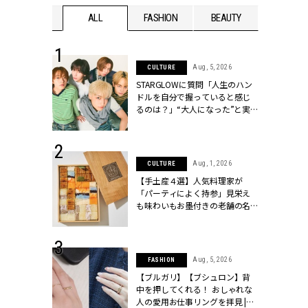
WEDDING
ALL
FASHION
BEAUTY
WEDDIN
 16, 2026
Aug, 5, 2026
CULTURE
はアリ？お呼
STARGLOWに質問「人生のハン
コーデ＆マナ
ドルを自分で握っていると感じ
Y.[クラッシィ]
るのは？」“大️人になった”と実
感する瞬間【3rdシングル
『Drivin' My Life』発売】 |
CLASSY.[クラッシィ]
 13, 2025
Aug, 1, 2026
CULTURE
ブランドのリ
【手土産４選】人気料理家が
0代カップルの
「パーティによく持参」見栄え
SSY.[クラッシ
も味わいもお墨付きの老舗の名
物とは？ | CLASSY.[クラッシィ]
 30, 2026
Aug, 5, 2026
FASHION
リー】1つでも
【ブルガリ】【ブシュロン】背
ポメラートの
中を押してくれる！ おしゃれな
シリーズに注
人の愛用お仕事リングを拝見 |