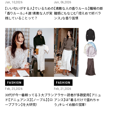
Jun, 10,2026
Jun, 06,2026
【いい匂いがする人】でいるための
【素敵な人の香りルール】職場の距
「香りルール」４選！素敵な人が実
離感にもなじむ「控えめで好バラ
践していることって？
ンス」な香り習慣
FASHION
FASHION
Feb, 25,2026
Feb, 21,2026
30代が今一番頼ってる３大ブラン
アラサー読者が多数愛用【アニュ
ド【アニュアンス】【ノーブル】【ロ
アンス】は「着るだけで盛れちゃ
ーブブラン】を大研究！
う」キレイめ服の宝庫！