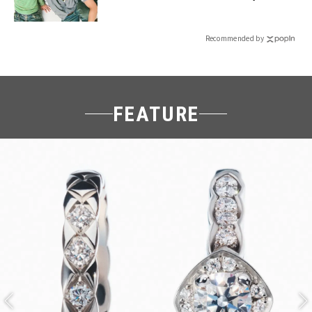
売】 | CLASSY.[クラッシィ]
Recommended by
FEATURE