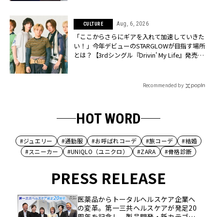
Aug, 6, 2026
CULTURE
「ここからさらにギアを入れて加速していきた
い！」今年デビューのSTARGLOWが目指す場所
とは？【3rdシングル『Drivin' My Life』発売】 |
CLASSY.[クラッシィ]
Recommended by
HOT WORD
#ジュエリー
#通勤服
#お呼ばれコーデ
#旅コーデ
#結婚
#スニーカー
#UNIQLO（ユニクロ）
#ZARA
#骨格診断
PRESS RELEASE
医薬品からトータルヘルスケア企業へ
の変革。第一三共ヘルスケアが発足20
周年を記念し、製品開発・新カテゴリ