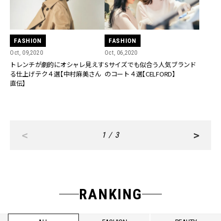
FASHION
FASHION
Oct, 09,2020
Oct, 06,2020
トレンチが劇的にオシャレ見えす
Sサイズでも似合う人気ブランド
る仕上げテク４選【中村麻美さん
のコート４選【CELFORD】
直伝】
<
>
1 / 3
RANKING