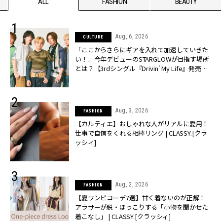
ALL
FASHION
BEAUTY
Aug, 6, 2026
CULTURE
「ここからさらにギアを入れて加速していきた
い！」今年デビューのSTARGLOWが目指す場所
とは？【3rdシングル『Drivin' My Life』発売】 |
CLASSY.[クラッシィ]
Aug, 3, 2026
FASHION
【カルティエ】おしゃれな人がリアルに愛用！
仕事で自信をくれる相棒リング | CLASSY.[クラ
ッシィ]
Aug, 2, 2026
FASHION
【夏ワンピコーデ7選】甘く着ないのが正解！
アラサーが脱・ほっこりする「小物を聞かせた
着こなし」 | CLASSY.[クラッシィ]