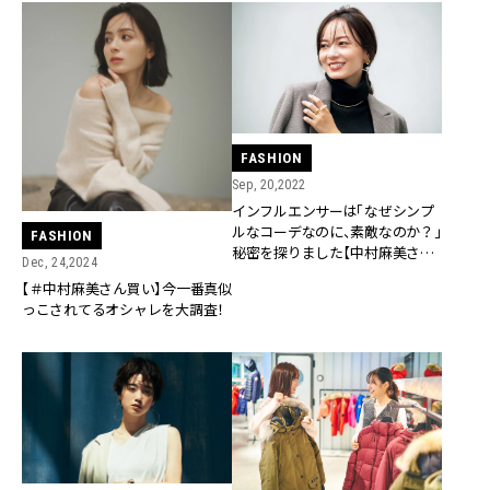
FASHION
Sep, 20,2022
インフルエンサーは「なぜシンプ
ルなコーデなのに、素敵なのか？」
FASHION
秘密を探りました【中村麻美さん
Dec, 24,2024
の場合】
【＃中村麻美さん買い】今一番真似
っこされてるオシャレを大調査！