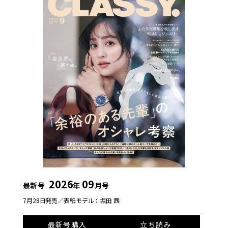
2026
09
最新号
年
月号
7月28日発売／
表紙モデル：堀田 茜
最新号購入
立ち読み