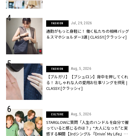
Jul, 29, 2026
FASHION
通勤がもっと身軽に！ 働く私たちの相棒バッグ
＆スマホショルダー3選 | CLASSY.[クラッシィ]
Aug, 5, 2026
FASHION
【ブルガリ】【ブシュロン】背中を押してくれ
る！ おしゃれな人の愛用お仕事リングを拝見 |
CLASSY.[クラッシィ]
Aug, 5, 2026
CULTURE
STARGLOWに質問「人生のハンドルを自分で握
っていると感じるのは？」“大️人になった”と実
感する瞬間【3rdシングル『Drivin' My Life』発