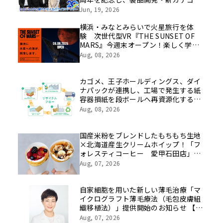
挑戦の舞台や旧社統合時のエピソード
Jun, 19, 2026
を社員の想いとともに振り返る特別映
像を公開！
横浜・みなとみらいで火星旅行を体
験 次世代型VR『THE SUNSET OF
MARS』今週末オープン！楽しく学べ
るパネル展やワークショップなど関連
Aug, 08, 2026
イベントも
カゴメ、王子ホールディングス、ダイ
ナパックが連携し、工場で発生する紙
容器損紙を段ボールへ再資源化する実
証を開始
Aug, 08, 2026
国産米粉をブレンドしたもちもち生地
×北海道産生クリームホイップ！「フ
ォレスティコーヒー 愛甲石田店」に
て、８月１７日（月）からクレープ販
Aug, 07, 2026
売を開始
自家細胞を用いた新しい薄毛治療「マ
イクログラフト薄毛療法（毛包皮膚組
織移植法）」提供開始のお知らせ 【医
療法人社団 青真会 青山エルクリニ
Aug, 07, 2026