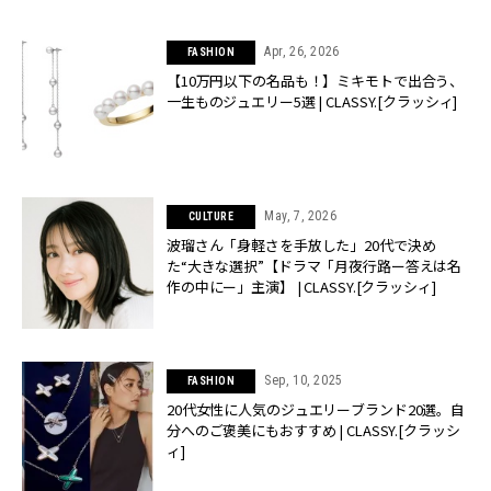
Apr, 26, 2026
FASHION
【10万円以下の名品も！】ミキモトで出合う、
一生ものジュエリー5選 | CLASSY.[クラッシィ]
May, 7, 2026
CULTURE
波瑠さん「身軽さを手放した」20代で決め
た“大きな選択”【ドラマ「月夜行路ー答えは名
作の中にー」主演】 | CLASSY.[クラッシィ]
Sep, 10, 2025
FASHION
20代女性に人気のジュエリーブランド20選。自
分へのご褒美にもおすすめ | CLASSY.[クラッシ
ィ]