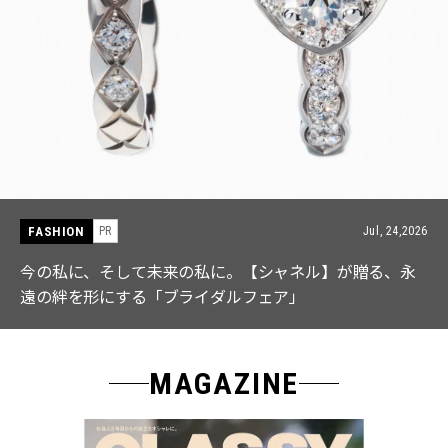
FASHION
PR
Jul, 15,2026
【ICB】人気インフルエンサーと共同制作! 週5で着たく
なる「名品ブラウス」２選
MAGAZINE