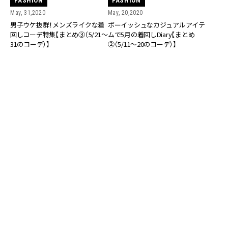
FASHION
FASHION
May, 31,2020
May, 20,2020
男子ウケ抜群！メンズライクな着
ボーイッシュなカジュアルアイテ
回しコーデ特集【まとめ③（5/21～
ムで5月の着回しDiary【まとめ
31のコーデ）】
②（5/11～20のコーデ）】
FASHION
FASHION
May, 10,2020
Sep, 01,2018
ボーイッシュなカジュアルアイテ
毎日着ても飽きない♡カーデ6枚
ムで5月の着回しDiary【まとめ
で9月の着回しDiary
①（5/1～10のコーデ）】