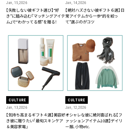
Jan, 15,2026
Jan, 14,2026
【失敗しない彼ギフト選び】“好
【絶対ハズさない彼ギフト６選】日
き”に踏み込む『マッチングアイテ
常アイテムから一歩“的を絞っ
ム』で“わかってる感”を贈る！
て”選ぶのがコツ
CULTURE
CULTURE
Jan, 13,2026
Jan, 12,2026
【気持ち高まるギフト４選】美容好
オシャレな彼に絶対喜ばれる【フ
き彼に贈りたい「最旬スキンケア
ァッションアイテム10選】デイリ
＆美容家電」
ー服、小物etc.