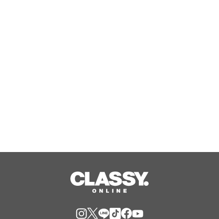
株式会社FREEDiVE、「第71回とりで
利根川大花火」に3年連続で協賛
Aug, 08, 2026
『エリオスR』メインストーリー
『Like the dawning light』のEDテー
マ「Rise Sunshine ALL HEROES
Ver.」がフルサイズ配信決定！
Aug, 08, 2026