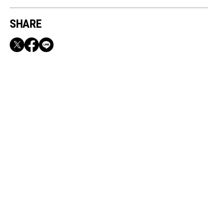
SHARE
RECOMMEND
満員電車も外回りも快適！身軽になれるバッグ
＆スマホショルダー3選
May, 7, 2026
CULTURE