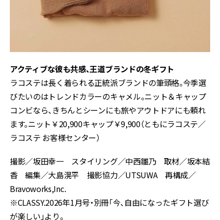
アクティブな彼も共感、王道ブランドの冬ギフト
ラコステは長く着られる正統派ブランドの筆頭格。今季選
びたいのはトレンドカラーのキャメル。ニット＆キャップ
コンビなら、きちんとシーンにも旅やアウトドアにも頼れ
ます。ニット￥20,900キャップ￥9,900（ともにラコステ／
ラコステ お客様センター）
撮影／坂田幸一 スタイリング／中西雛乃 取材／坂本結
香 編集／大島滉平 撮影協力／UTSUWA 再構成／
Bravoworks,Inc.
※CLASSY.2026年1月号・別冊「今、自由になったギフト選び
が楽しい」より。