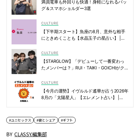
満員電車も外回りも快適！身軽になれるバッ
グ＆スマホショルダー3選
CULTURE
【下半期スタート】魚座の8月、意外な相手
にときめくことも【水晶玉子の星占い】 |
CLASSY.[クラッシィ]
CULTURE
【STARGLOW】「デビューして一番変わっ
たメンバーは？」RUI・TAIKI・GOICHIがク
ロストーク！ | CLASSY.[クラッシィ]
CULTURE
【今月の運勢】イヴルルド遙華が占う2026年
8月の「太陽星人」【エレメント占い】 |
CLASSY.[クラッシィ]
#ユニセックス
#彼とシェア
#ギフト
BY
CLASSY.編集部