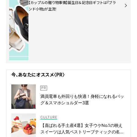
【カップルの贈り物事情】誕生日＆記念日ギフトは『ブラ
ンド小物』が主流！
今、あなたにオススメ〈PR〉
満員電車も外回りも快適！身軽になれるバッ
グ＆スマホショルダー3選
CULTURE
【喜ばれる手土産4選】女子ウケNo.1の映え
スイーツは人気ペストリーブティックの名