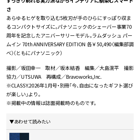
すっきり剃れる実力派ながらインテリアに馴染むスマート
さ
あらゆるヒゲを取り込む5枚刃が手のひらにすっぽり収ま
るコンパクトサイズに。パナソニックのシェーバー事業70
周年を記念したアニバーサリーモデル。ラムダッシュ パー
ムイン 70th ANNIVERSARY EDITION 各￥50,490〈編集部調
べ〉（ともにパナソニック）
撮影／坂田幸一 取材／坂本結香 編集／大島滉平 撮影
協力／UTSUWA 再構成／Bravoworks,Inc.
※CLASSY.2026年1月号・別冊「今、自由になったギフト選び
が楽しい」より。
※掲載中の情報は誌面掲載時のものです。
▼あわせて読みたい