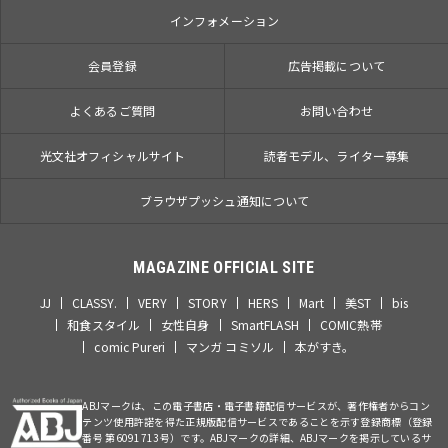
インフォメーション
会員登録
広告掲載について
よくあるご質問
お問い合わせ
光文社オフィシャルサイト
読者モデル、ライター募集
ブラウザプッシュ通知について
MAGAZINE OFFICIAL SITE
JJ
CLASSY.
VERY
STORY
HERS
Mart
美ST
bis
和食スタイル
女性自身
SmartFLASH
COMIC熱帯
comic Pureri
マンガ コミソル
本がすき。
ABJマークは、この電子書店・電子書籍配信サービスが、著作権者からコン
テンツ使用許諾を得た正規版配信サービスであることを示す登録商標（登録
番号 第6091713号）です。ABJマークの詳細、ABJマークを掲示しているサ