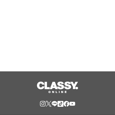
Aug, 08, 2026
『エリオスR』メインストーリー
『Like the dawning light』のEDテー
マ「Rise Sunshine ALL HEROES
Ver.」がフルサイズ配信決定！
Aug, 08, 2026