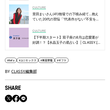
品！ | CLASSY.[クラッシィ]
CULTURE
里田まいさん(41)牧場での下積み経て…抱え
ていた20代の苦悩「“代表作がない”不安を抱
えながらも必死でした」 | CLASSY.[クラッシ
ィ]
CULTURE
【下半期スタート】双子座の8月は恋愛運が
好調！？【水晶玉子の星占い】 | CLASSY.[ク
ラッシィ]
#ReFa
#ユニセックス
#美容家電
#ギフト
BY
CLASSY.編集部
SHARE