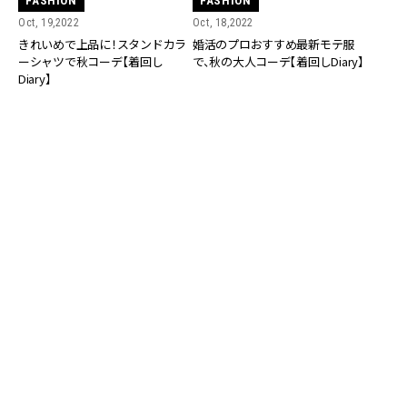
FASHION
FASHION
Oct, 19,2022
Oct, 18,2022
きれいめで上品に！スタンドカラ
婚活のプロおすすめ最新モテ服
ーシャツで秋コーデ【着回し
で、秋の大人コーデ【着回しDiary】
Diary】
FASHION
FASHION
Oct, 17,2022
Oct, 16,2022
婚活のプロが教えてくれた、好感
30代婚活女子が休日、せつない気
度抜群！大人っぽい秋コーデ【着回
持ちになった日のお見合いコーデ
しDiary】
【着回しDiary】