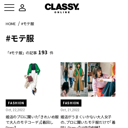
HOME
#モテ服
#モテ服
193
「#モテ服」の記事
件
FASHION
FASHION
Oct, 22,2022
Oct, 21,2022
婚活のプロに聞いた「きれいめ服
婚活がうまくいかない大人女子
で大人のモテコーデ」【着回し
の、プロに聞いたモテ服だけで「着
Diary】
回しDiary」【10月中旬編】