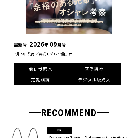
2026
09
最新号
年
月号
7月28日発売／
表紙モデル：堀田 茜
最新号購入
立ち読み
定期購読
デジタル版購入
RECOMMEND