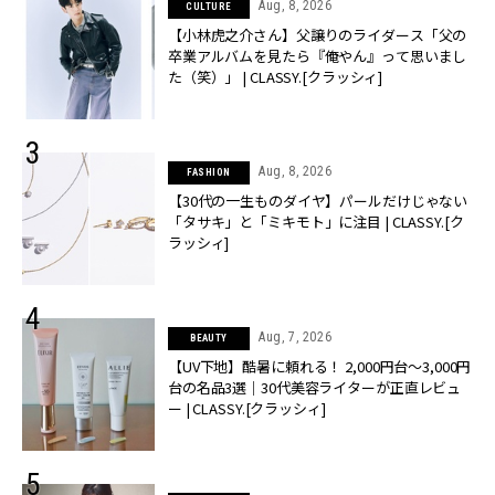
Aug, 8, 2026
CULTURE
【小林虎之介さん】父譲りのライダース「父の
卒業アルバムを見たら『俺やん』って思いまし
た（笑）」 | CLASSY.[クラッシィ]
Aug, 8, 2026
FASHION
【30代の一生ものダイヤ】パールだけじゃない
「タサキ」と「ミキモト」に注目 | CLASSY.[ク
ラッシィ]
Aug, 7, 2026
BEAUTY
【UV下地】酷暑に頼れる！ 2,000円台〜3,000円
台の名品3選｜30代美容ライターが正直レビュ
ー | CLASSY.[クラッシィ]