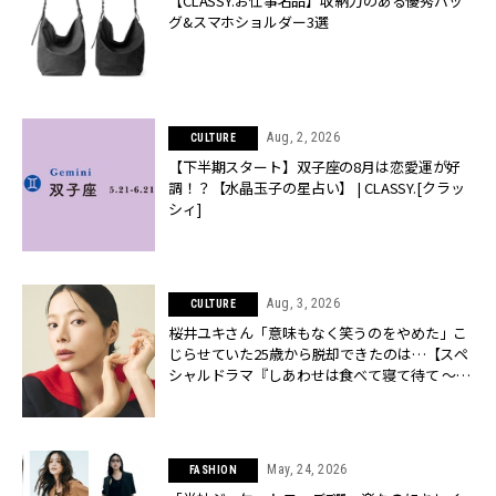
【CLASSY.お仕事名品】収納力のある優秀バッ
グ&スマホショルダー3選
Aug, 2, 2026
CULTURE
【下半期スタート】双子座の8月は恋愛運が好
調！？【水晶玉子の星占い】 | CLASSY.[クラッ
シィ]
Aug, 3, 2026
CULTURE
桜井ユキさん「意味もなく笑うのをやめた」こ
じらせていた25歳から脱却できたのは…【スペ
シャルドラマ『しあわせは食べて寝て待て ～早
春の養生編～』】 | CLASSY.[クラッシィ]
May, 24, 2026
FASHION