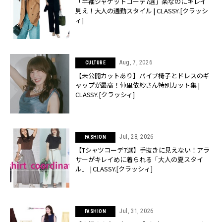
「半袖ジャケットコーデ7選」楽なのにキレイ
見え！大人の通勤スタイル | CLASSY.[クラッシ
ィ]
Aug, 7, 2026
CULTURE
【未公開カットあり】パイプ椅子とドレスのギ
ャップが最高！仲里依紗さん特別カット集 |
CLASSY.[クラッシィ]
Jul, 28, 2026
FASHION
【Tシャツコーデ7選】手抜きに見えない！アラ
サーがキレイめに着られる「大人の夏スタイ
ル」 | CLASSY.[クラッシィ]
Jul, 31, 2026
FASHION