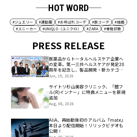
HOT WORD
#ジュエリー
#通勤服
#お呼ばれコーデ
#旅コーデ
#結婚
#スニーカー
#UNIQLO（ユニクロ）
#ZARA
#骨格診断
PRESS RELEASE
医薬品からトータルヘルスケア企業へ
の変革。第一三共ヘルスケアが発足20
周年を記念し、製品開発・新カテゴリ
挑戦の舞台や旧社統合時のエピソード
Jun, 19, 2026
を社員の想いとともに振り返る特別映
像を公開！
サイトリ杉山美容クリニック、「膣フ
ル(R)インナー」に特典メニューを新規
追加
Aug, 08, 2026
AliA、再始動後初のアルバム『mate』
本日より配信開始！リリックビデオも
公開！
Aug, 08, 2026