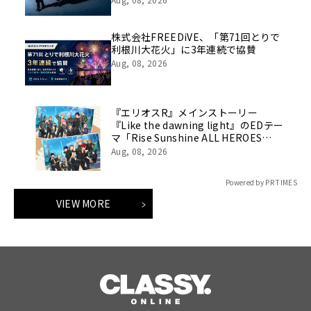
株式会社FREEDiVE、「第71回とりで
利根川大花火」に3年連続で協賛
Aug, 08, 2026
『エリオスR』メインストーリー
『Like the dawning light』のEDテー
マ「Rise Sunshine ALL HEROES
Ver.」がフルサイズ配信決定！
Aug, 08, 2026
Powered by PR TIMES
VIEW MORE