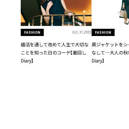
FASHION
Oct, 31,2022
FASHION
婚活を通して改めて人生で大切な
黒ジャケットをシ
ことを知った日のコーデ【着回し
なして…大人の秋
Diary】
Diary】
FASHION
Oct, 28,2022
FASHION