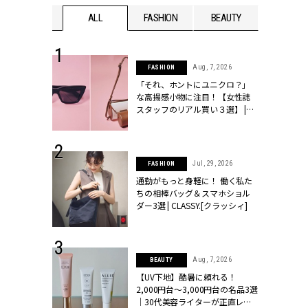
WEDDING
ALL
FASHION
BEAUTY
WEDDIN
 16, 2026
Aug, 7, 2026
FASHION
はアリ？お呼
「それ、ホントにユニクロ？」
コーデ＆マナ
な高揚感小物に注目！【女性誌
Y.[クラッシィ]
スタッフのリアル買い３選】 |
CLASSY.[クラッシィ]
 13, 2025
Jul, 29, 2026
FASHION
ブランドのリ
通勤がもっと身軽に！ 働く私た
0代カップルの
ちの相棒バッグ＆スマホショル
SSY.[クラッシ
ダー3選 | CLASSY.[クラッシィ]
 30, 2026
Aug, 7, 2026
BEAUTY
リー】1つでも
【UV下地】酷暑に頼れる！
ポメラートの
2,000円台〜3,000円台の名品3選
シリーズに注
｜30代美容ライターが正直レビ