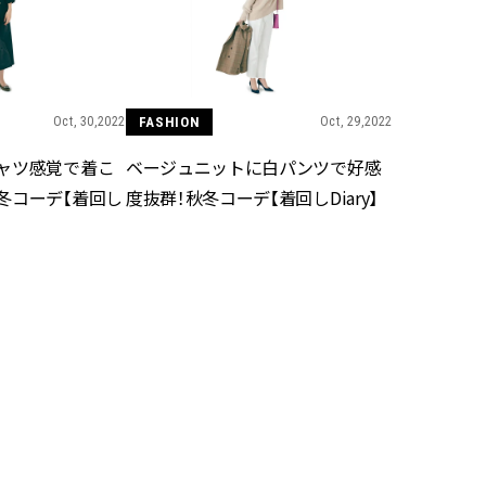
スメ＞ | CLASSY.[クラッシィ]
目 | CLASSY.[クラ
Aug, 5, 2026
Aug,
BEAUTY
WEDDING
忙しい毎日に「うるおいター
20万円台〜【カル
ボ」を。新【SOFINA BASIC＋】
ング４選】ラブ、トリ
Oct, 30,2022
FASHION
Oct, 29,2022
のお手入れでうるおってなめら
を『マリッジ』に
かな肌を目指す | CLASSY.[クラッ
ます！ | CLASSY.
ャツ感覚で着こ
ベージュニットに白パンツで好感
シィ]
冬コーデ【着回し
度抜群！秋冬コーデ【着回しDiary】
Nov, 17, 2025
Mar,
BEAUTY
WEDDING
【落ちない名品リップ10選】塗
【トレンドの巻き
り直しできない・皮むけしやす
式ゲスト服の鉄板
いetc.悩みをクリア | CLASSY.[ク
ンピ”は『スカー
ラッシィ]
正解！ | CLASSY.
Aug, 5, 2026
Sep,
BEAUTY
WEDDING
夏の深刻なくすみ・色ムラにア
“キャトル”で人気
プローチ！【透明感を底上げ】
ュロン】の『ブラ
神コスメ３選 | CLASSY.[クラッシ
グ』は普段使いもし
ィ]
CLASSY.[クラッシ
Oct, 27,2022
FASHION
Oct, 26,2022