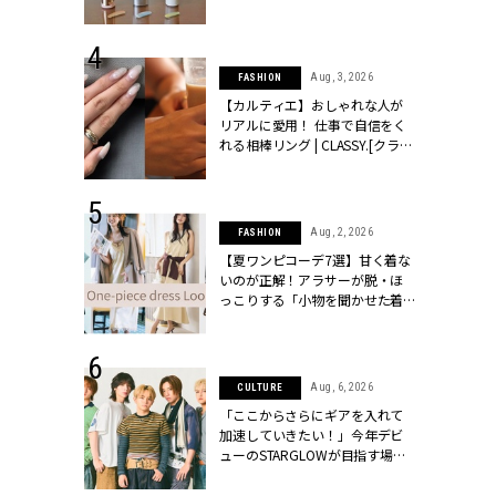
ッシィ]
ュー | CLASSY.[クラッシィ]
 18, 2025
Aug, 3, 2026
FASHION
ティエ人気リ
【カルティエ】おしゃれな人が
ニティetc.
リアルに愛用！ 仕事で自信をく
選ぶ人増えて
れる相棒リング | CLASSY.[クラッ
[クラッシィ]
シィ]
 24, 2026
Aug, 2, 2026
FASHION
方３選】結婚
【夏ワンピコーデ7選】甘く着な
“シンプル黒ワ
いのが正解！アラサーが脱・ほ
フ』で盛るのが
っこりする「小物を聞かせた着
[クラッシィ]
こなし」 | CLASSY.[クラッシィ]
 4, 2025
Aug, 6, 2026
CULTURE
急上昇【ブシ
「ここからさらにギアを入れて
イダルリン
加速していきたい！」今年デビ
やすい！ |
ューのSTARGLOWが目指す場所
ィ]
とは？【3rdシングル『Drivin' My
Life』発売】 | CLASSY.[クラッシ