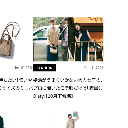
BEAUTY
Aug, 7, 2026
Feb,
BEAUTY
WEDDING
【UV下地】酷暑に頼れる！
結婚式に黒ドレス
2,000円台〜3,000円台の名品3選
ばれで失敗しない
｜30代美容ライターが正直レビ
ーを解説 | CLASS
ュー | CLASSY.[クラッシィ]
Nov, 01,2022
FASHION
Oct, 31,2022
Aug, 6, 2026
Aug,
BEAUTY
WEDDING
【ヘアアクセ6選】手抜きに見え
【結婚指輪】人気
持ちたい！使いや
婚活がうまくいかない大人女子の、
ない！アラサーのまとめ髪が垢
ング22選｜20〜3
抜ける「即戦力アクセ」たち |
エピソードも | CLA
入るサイズのミニバ
プロに聞いたモテ服だけで「着回し
CLASSY.[クラッシィ]
ィ]
Diary」【10月下旬編】
Aug, 7, 2026
Jun,
BEAUTY
WEDDING
冷房・紫外線etc...「夏の隠れ乾
【一生ものジュエ
燥」を防ぐ【ベタつかない名品
存在感が際立つ！
クリーム】3選＜30代のベストコ
「トゥギャザー」