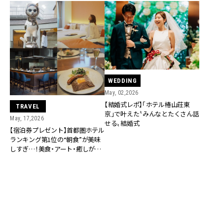
WEDDING
May, 02,2026
【結婚式レポ】「ホテル椿山荘東
TRAVEL
京」で叶えた〝みんなとたくさん話
May, 17,2026
せる〟結婚式
【宿泊券プレゼント】首都圏ホテル
ランキング第1位の“朝食”が美味
しすぎ…！美食・アート・癒しが揃
う「WeBase鎌倉」へ