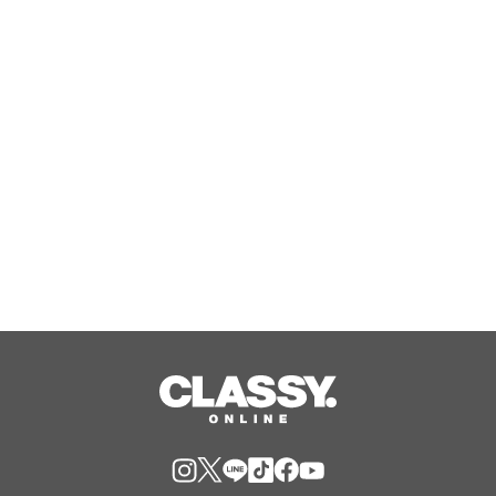
ギガンテが描いたグラフィックが刺繍
されたトートバッグを8月13日23時59
分まで期間限定で新発売！
Aug, 10, 2026
HORIE MOBILE、日頃の感謝を込めた
「ユーザー還元キャンペーン」を開催
Aug, 10, 2026