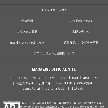
インフォメーション
会員登録
広告掲載について
よくあるご質問
お問い合わせ
光文社オフィシャルサイト
読者モデル、ライター募集
ブラウザプッシュ通知について
MAGAZINE OFFICIAL SITE
JJ
CLASSY.
VERY
STORY
HERS
Mart
美ST
bis
和食スタイル
女性自身
SmartFLASH
COMIC熱帯
comic Pureri
マンガ コミソル
本がすき。
ABJマークは、この電子書店・電子書籍配信サービスが、著作権者からコン
テンツ使用許諾を得た正規版配信サービスであることを示す登録商標（登録