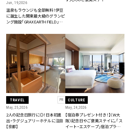
Jun, 19,2026
温泉もラウンジも全部無料！伊豆
に誕生した関東最大級のグランピ
ング施設「GRAX EARTH FIELD」で
叶う大人の贅沢ステイ
TRAVEL
CULTURE
PR
May, 25,2026
May, 24,2026
2人の記念日旅行に◎！日本初進
【宿泊券プレゼント付き！】〈W大
出・ラグジュアリーホテルに注目
阪〉記念日やご褒美ステイに。「ス
【京都】
イート・エスケープ」宿泊プランが
登場