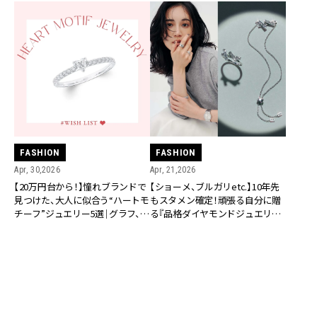
FASHION
FASHION
Apr, 30,2026
Apr, 21,2026
【20万円台から！】憧れブランドで
【ショーメ、ブルガリetc.】10年先
見つけた、大人に似合う“ハートモ
もスタメン確定！頑張る自分に贈
チーフ”ジュエリー5選｜グラフ、シ
る『品格ダイヤモンドジュエリ
ョパールetc.
ー』