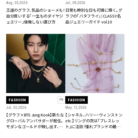
Aug, 03,2026
Jul, 09,2026
王道のグラフ、気品のショーメも！
日常も時別な日も可憐に輝く。グ
自分買いする「一生ものダイヤジ
ラフの「バタフライ」｜CLASSY.名
ュエリー」後悔しない選び方
品ジュエリーガイド vol.10
FASHION
FASHION
PR
Jul, 02,2026
May, 12,2026
【グラフ×BTS Jung Kook】新たな
【シャネル、ハリー・ウィンストン
グローバルアンバサダーが就任。
etc.】リングの次は『ブレスレッ
モダンなゴールドが映し出す、真
ト』に注目！憧れブランドの最新モ
実の輝き
チーフ5選