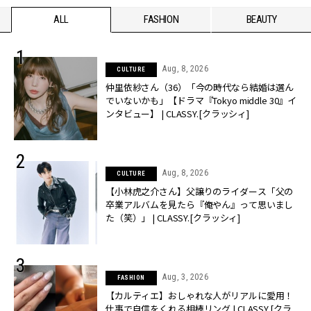
ALL
FASHION
BEAUTY
Aug, 8, 2026
CULTURE
仲里依紗さん（36）「今の時代なら結婚は選ん
でいないかも」【ドラマ『Tokyo middle 30』イ
ンタビュー】 | CLASSY.[クラッシィ]
Aug, 8, 2026
CULTURE
【小林虎之介さん】父譲りのライダース「父の
卒業アルバムを見たら『俺やん』って思いまし
た（笑）」 | CLASSY.[クラッシィ]
Aug, 3, 2026
FASHION
【カルティエ】おしゃれな人がリアルに愛用！
仕事で自信をくれる相棒リング | CLASSY.[クラ