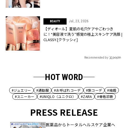
Jul, 23, 2026
BEAUTY
【ディオール】夏肌の毛穴ケアやごわつき
に！“美容液で洗う"感覚の極上スキンケア洗顔 |
CLASSY.[クラッシィ]
Recommended by
HOT WORD
#ジュエリー
#通勤服
#お呼ばれコーデ
#旅コーデ
#結婚
#スニーカー
#UNIQLO（ユニクロ）
#ZARA
#骨格診断
PRESS RELEASE
医薬品からトータルヘルスケア企業へ