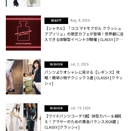
Aug, 8, 2026
BEAUTY
【シャネル】「ココ マドモアゼル クラッシュ
アプソリュ」の限定カフェが登場！世界観に没
入できる体験型イベントが開催 | CLASSY.[クラ
ッシィ]
Jul, 2, 2026
FASHION
パンツよりオシャレに見せる【レギンス】攻
略！簡単小物テクニック３選 | CLASSY.[クラッ
シィ]
Jul, 19, 2026
FASHION
【ワイドパンツコーデ7選】体型カバー＆細見
え！アラサーのための黄金バランス2026夏 |
CLASSY.[クラッシィ]