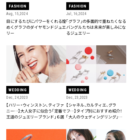
FASHION
FASHION
Jul, 16,2024
Aug, 15,2024
「グラフ」の多面的で重ねたくなる
目にするたびにパワーをくれる煌
バングルたちは未来が楽しみにな
めくグラフのダイヤモンドジュエ
るジュエリー
リー
WEDDING
WEDDING
Dec, 24,2023
Dec, 23,2023
【ハリー・ウィンストン、ティファ
【シャネル、カルティエ、グラ
ニー…】大人女子に似合う「定番で
フ…】タイプ別におすすめ紹介！
王道のジュエリーブランド」６選
「大人のウェディングリング」７
選