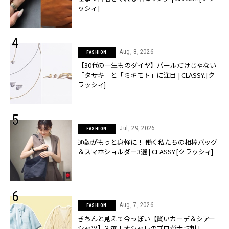
ッシィ]
Aug, 8, 2026
FASHION
【30代の一生ものダイヤ】パールだけじゃない
「タサキ」と「ミキモト」に注目 | CLASSY.[ク
ラッシィ]
Jul, 29, 2026
FASHION
通勤がもっと身軽に！ 働く私たちの相棒バッグ
＆スマホショルダー3選 | CLASSY.[クラッシィ]
Aug, 7, 2026
FASHION
きちんと見えて今っぽい【賢いカーデ＆シアー
シャツ】３選！オシャレのプロが太鼓判 |