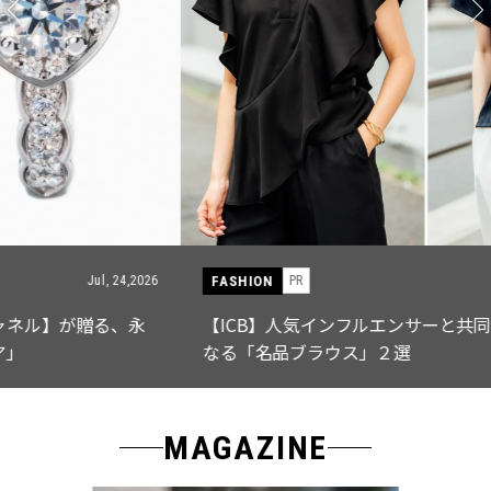
FASHION
PR
Jul, 15,2026
【ICB】人気インフルエンサーと共同制作! 週5で着たく
なる「名品ブラウス」２選
MAGAZINE