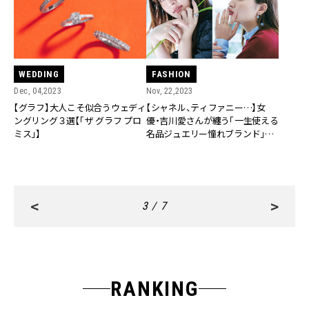
WEDDING
FASHION
Dec, 04,2023
Nov, 22,2023
【グラフ】大人こそ似合うウェディ
【シャネル、ティファニー…】女
ングリング３選【「ザ グラフ プロ
優・吉川愛さんが纏う「一生使える
ミス」】
名品ジュエリー憧れブランド」６
選
<
>
3 / 7
RANKING