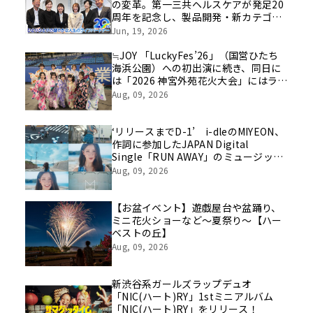
の変革。第一三共ヘルスケアが発足20
周年を記念し、製品開発・新カテゴリ
挑戦の舞台や旧社統合時のエピソード
Jun, 19, 2026
を社員の想いとともに振り返る特別映
像を公開！
≒JOY 「LuckyFes’26」（国営ひたち
海浜公園）への初出演に続き、同日に
は「2026 神宮外苑花火大会」にはライ
ブ出演！浴衣に着替えたメンバーの写
Aug, 09, 2026
真もSNS上で話題に！！
‘リリースまでD-1’ i-dleのMIYEON、
作詞に参加したJAPAN Digital
Single「RUN AWAY」のミュージック
ビデオティザーを初公開
Aug, 09, 2026
【お盆イベント】遊戯屋台や盆踊り、
ミニ花火ショーなど～夏祭り～【ハー
ベストの丘】
Aug, 09, 2026
新渋谷系ガールズラップデュオ
「NIC(ハート)RY」1stミニアルバム
「NIC(ハート)RY」をリリース！