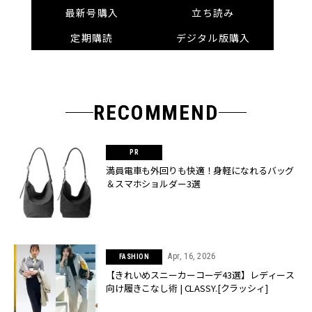
最新号購入
立ち読み
定期購読
デジタル版購入
RECOMMEND
満員電車も外回りも快適！身軽になれるバッグ
＆スマホショルダー3選
Apr, 16, 2026
FASHION
【きれいめスニーカーコーデ43選】レディース
向け履きこなし術 | CLASSY.[クラッシィ]