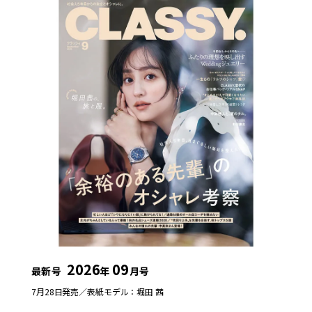
2026
09
最新号
年
月号
7月28日発売／
表紙モデル：堀田 茜