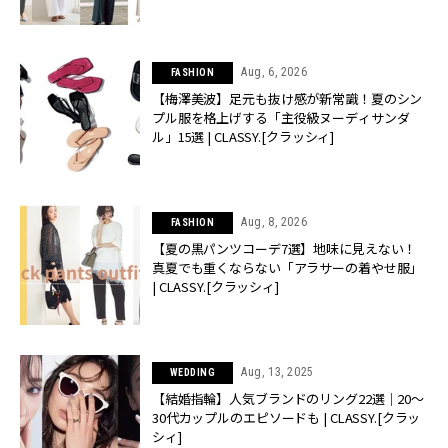
Aug, 6, 2026
FASHION
【梅澤美波】足元も抜け感が新常識！夏のシン
プル服を格上げする「主役級ヌーディサンダ
ル」15選 | CLASSY.[クラッシィ]
Aug, 8, 2026
FASHION
【夏の黒パンツコーデ7選】地味に見えない！
真夏でも重くならない「アラサーの着やせ服」
| CLASSY.[クラッシィ]
Aug, 13, 2025
WEDDING
【結婚指輪】人気ブランドのリング22選｜20〜
30代カップルのエピソードも | CLASSY.[クラッ
シィ]