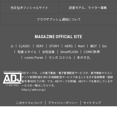
光文社オフィシャルサイト
読者モデル、ライター募集
ブラウザプッシュ通知について
MAGAZINE OFFICIAL SITE
JJ
CLASSY.
VERY
STORY
HERS
Mart
美ST
bis
和食スタイル
女性自身
SmartFLASH
COMIC熱帯
comic Pureri
マンガ コミソル
本がすき。
ABJマークは、この電子書店・電子書籍配信サービスが、著作権者からコン
テンツ使用許諾を得た正規版配信サービスであることを示す登録商標（登録
番号 第6091713号）です。ABJマークの詳細、ABJマークを掲示しているサ
ービスの一覧はこちらです。
https://aebs.or.jp/
このサイトについて
プライバシーポリシー
サイトマップ
©Kobunsha Co., Ltd. All Rights Reserved.