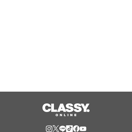
映画『ロード・オブ・ザ・リング』公
開25周年記念！ ニュージーランド最
高峰のシングルモルト、POKENO(ポケ
ノ)より 数量限定ウイスキー「リング
Aug, 06, 2026
ベアラー」が誕生
ジャングリア沖縄 ゲストの多様な旅
スタイルに応えたチケットラインアッ
プ拡充 余すことなく魅力を堪能する
「ロイヤルチケット」新登場
Aug, 06, 2026