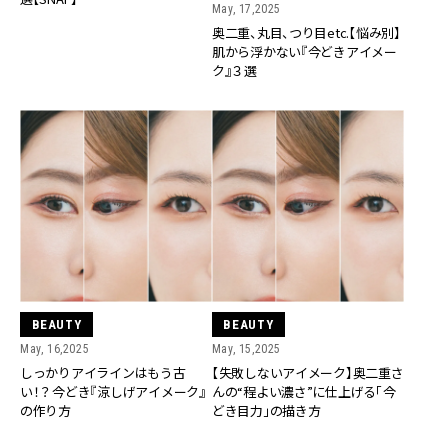
May, 17,2025
奥二重、丸目、つり目etc.【悩み別】
肌から浮かない『今どきアイメー
ク』３選
BEAUTY
BEAUTY
May, 16,2025
May, 15,2025
しっかりアイラインはもう古
【失敗しないアイメーク】奥二重さ
い！？今どき『涼しげアイメーク』
んの“程よい濃さ”に仕上げる「今
の作り方
どき目力」の描き方