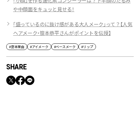
「小顔」を作る進化系コンシーラーは？下半顔のたるみ
や中顔面をキュッと見せる！
「盛っているのに抜け感がある大人メーク」って？【人気
ヘアメーク・笹本恭平さんがポイントを伝授】
#宮本茉由
#アイメーク
#ベースメーク
#リップ
SHARE
RECOMMEND