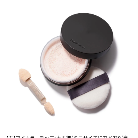
【左】アイカラーチップ・太＆細（ミニサイズ）223￥330（資