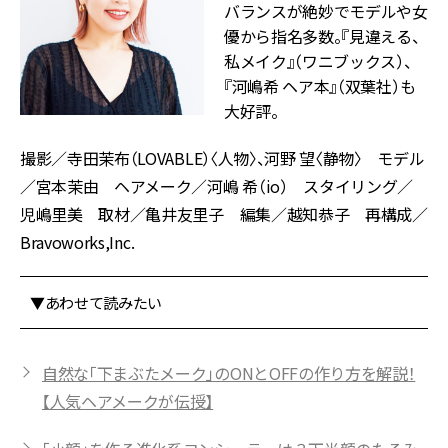
バランスが絶妙でモデルや女
優から指名多数。『見違える、
私メイク』（ワニブックス）、
『河嶋希 ヘア本』（双葉社）も
大好評。
撮影／寺田茉布（LOVABLE）〈人物〉、河野 望〈静物〉 モデル
／宮本茉由 ヘアメーク／河嶋 希（io） スタイリング／
児嶋里美 取材／亀井友里子 編集／越知恭子 再構成／
Bravoworks,Inc.
▼あわせて読みたい
自然な「下まぶたメーク」のONとOFFの作り方を解説！
【人気ヘアメークが伝授】