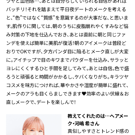
ツヤと血色感…、あとは自分らしくいられる自信があれば
バッチリ！それを踏まえて平日夜デートのメークを考える
と、“色”ではなく“質感”を意識するのが大事だな、と思いま
す。肌作りに関しては、朝のうちに皮脂崩れやくすみなど悩
み対策の下地を仕込んでおき、あとは直前に朝と同じファ
ンデを使えば簡単に美肌が復活！朝のアイメークは普段ど
おりでOKですが、夕方パンダ目に陥るとメーク直しが大変
に。アイチップで目のキワまでパウダーを仕込み、サラッと
ヨレにくくするひと手間を足してみて。あとは自信。色で盛
ろうと頑張ると時間がかかるし、ケバくなりがち。キラツヤ
コスメを味方につければ、華やかさや湿度が簡単に盛れて、
メークのアラも目くらましできます♥効率のよい伏線＆お
直しメークで、デートを楽しんで！
教えてくれたのは…ヘアメー
ク・河嶋 希さん
真似しやすさとトレンド感の