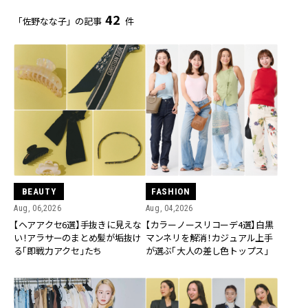
42
「佐野なな子」の記事
件
BEAUTY
FASHION
Aug, 06,2026
Aug, 04,2026
【ヘアアクセ6選】手抜きに見えな
【カラーノースリコーデ4選】白黒
い！アラサーのまとめ髪が垢抜け
マンネリを解消！カジュアル上手
る「即戦力アクセ」たち
が選ぶ「大人の差し色トップス」