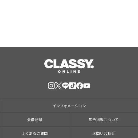
ームを世界最速体験！失敗したら即
Aug, 09, 2026
「打ち首」！？しんや＆青木マッチョ
参加のイベントも開催！
インフォメーション
会員登録
広告掲載について
よくあるご質問
お問い合わせ