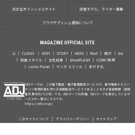
光文社オフィシャルサイト
読者モデル、ライター募集
ブラウザプッシュ通知について
MAGAZINE OFFICIAL SITE
JJ
CLASSY.
VERY
STORY
HERS
Mart
美ST
bis
和食スタイル
女性自身
SmartFLASH
COMIC熱帯
comic Pureri
マンガ コミソル
本がすき。
ABJマークは、この電子書店・電子書籍配信サービスが、著作権者からコン
テンツ使用許諾を得た正規版配信サービスであることを示す登録商標（登録
番号 第6091713号）です。ABJマークの詳細、ABJマークを掲示しているサ
ービスの一覧はこちらです。
https://aebs.or.jp/
このサイトについて
プライバシーポリシー
サイトマップ
©Kobunsha Co., Ltd. All Rights Reserved.