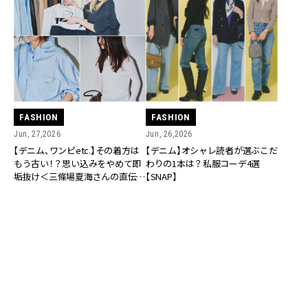
FASHION
FASHION
Jun, 27,2026
Jun, 26,2026
【デニム、ワンピetc.】その着方は
【デニム】オシャレ読者が選ぶこだ
もう古い！？思い込みをやめて即
わりの1本は？私服コーデ4選
垢抜け＜三條場夏海さんの直伝オ
【SNAP】
シャレコーチング＞