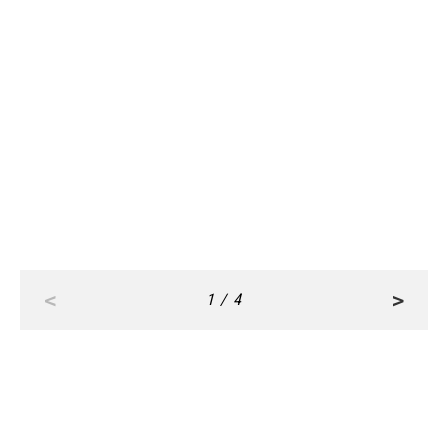
FASHION
FASHION
Dec, 09,2025
Dec, 05,2025
「ブラウン」が着たい気分！好印象
【ロンシャン】通勤＆旅バッグとし
＆洒落見えのおすすめコーデ3選
て「ル プリアージュ」が通年人気
【SNAP】
の秘密は？【SNAP】
<
>
1 / 4
RANKING