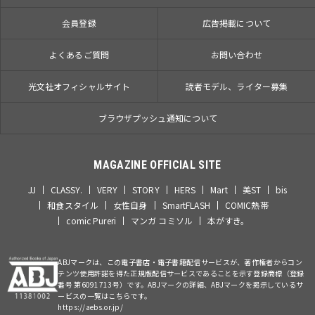
会員登録
広告掲載について
よくあるご質問
お問い合わせ
光文社オフィシャルサイト
読者モデル、ライター募集
ブラウザプッシュ通知について
MAGAZINE OFFICIAL SITE
JJ
CLASSY.
VERY
STORY
HERS
Mart
美ST
bis
和食スタイル
女性自身
SmartFLASH
COMIC熱帯
comic Pureri
マンガ コミソル
本がすき。
ABJマークは、この電子書店・電子書籍配信サービスが、著作権者からコン
テンツ使用許諾を得た正規版配信サービスであることを示す登録商標（登録
番号 第6091713号）です。ABJマークの詳細、ABJマークを掲示しているサ
ービスの一覧はこちらです。
https://aebs.or.jp/