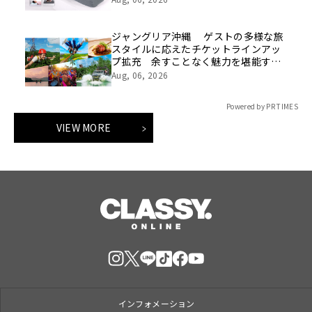
ジャングリア沖縄 ゲストの多様な旅
スタイルに応えたチケットラインアッ
プ拡充 余すことなく魅力を堪能する
「ロイヤルチケット」新登場
Aug, 06, 2026
Powered by PR TIMES
VIEW MORE
インフォメーション