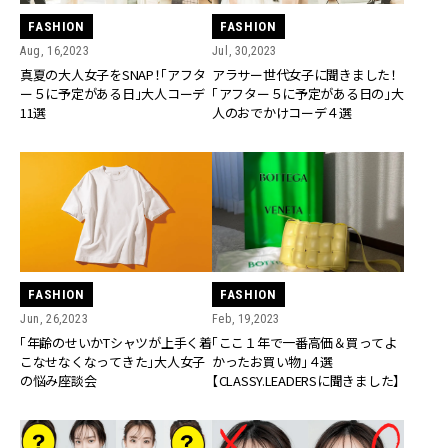
FASHION
FASHION
Aug, 16,2023
Jul, 30,2023
真夏の大人女子をSNAP！「アフタ
アラサー世代女子に聞きました！
ー５に予定がある日」大人コーデ
「アフター５に予定がある日の」大
11選
人のおでかけコーデ４選
FASHION
FASHION
Jun, 26,2023
Feb, 19,2023
「年齢のせいかTシャツが上手く着
「ここ１年で一番高価＆買ってよ
こなせなくなってきた」大人女子
かったお買い物」４選
の悩み座談会
【CLASSY.LEADERSに聞きました】