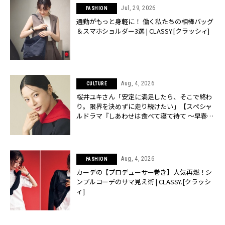
Jul, 29, 2026
FASHION
通勤がもっと身軽に！ 働く私たちの相棒バッグ
＆スマホショルダー3選 | CLASSY.[クラッシィ]
Aug, 4, 2026
CULTURE
桜井ユキさん「安定に満足したら、そこで終わ
り。限界を決めずに走り続けたい」【スペシャ
ルドラマ『しあわせは食べて寝て待て ～早春の
養生編～』】 | CLASSY.[クラッシィ]
Aug, 4, 2026
FASHION
カーデの【プロデューサー巻き】人気再燃！シ
ンプルコーデのサマ見え術 | CLASSY.[クラッシ
ィ]