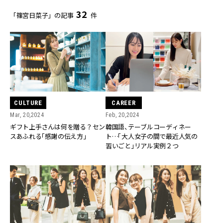
32
「篠宮日菜子」の記事
件
CULTURE
CAREER
Mar, 20,2024
Feb, 20,2024
ギフト上手さんは何を贈る？セン
韓国語、テーブルコーディネー
スあふれる「感謝の伝え方」
ト…「大人女子の間で最近人気の
習いごと」リアル実例２つ