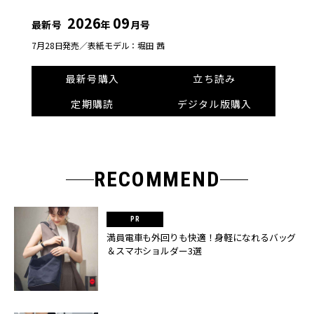
2026
09
最新号
年
月号
7月28日発売／
表紙モデル：堀田 茜
最新号購入
立ち読み
定期購読
デジタル版購入
RECOMMEND
満員電車も外回りも快適！身軽になれるバッグ
＆スマホショルダー3選