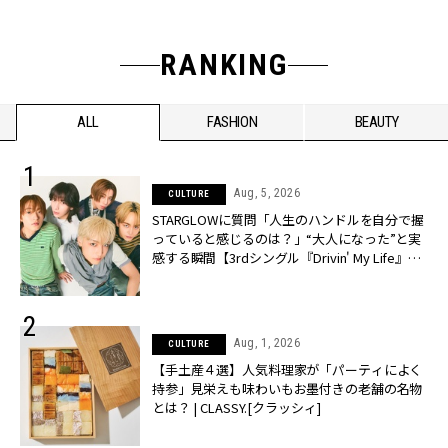
RANKING
ALL
FASHION
BEAUTY
Aug, 5, 2026
CULTURE
STARGLOWに質問「人生のハンドルを自分で握
っていると感じるのは？」“大️人になった”と実
感する瞬間【3rdシングル『Drivin' My Life』発
売】 | CLASSY.[クラッシィ]
Aug, 1, 2026
CULTURE
【手土産４選】人気料理家が「パーティによく
持参」見栄えも味わいもお墨付きの老舗の名物
とは？ | CLASSY.[クラッシィ]