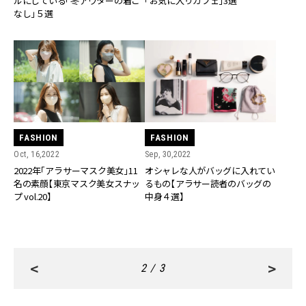
ルにしている「冬アウターの着こ
「お気に入りカフェ」3選
なし」５選
FASHION
FASHION
Oct, 16,2022
Sep, 30,2022
2022年「アラサーマスク美女」11
オシャレな人がバッグに入れてい
名の素顔【東京マスク美女スナッ
るもの【アラサー読者のバッグの
プ vol.20】
中身４選】
<
>
2 / 3