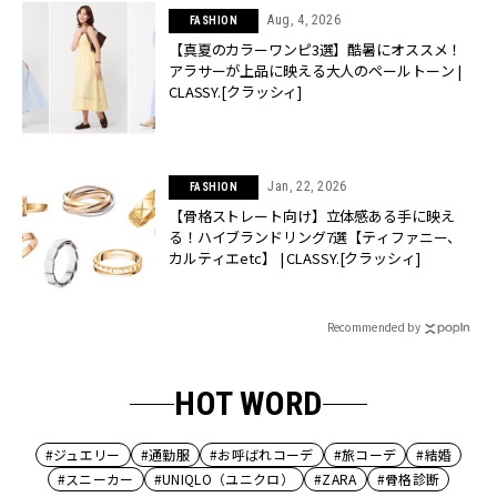
Aug, 4, 2026
FASHION
【真夏のカラーワンピ3選】酷暑にオススメ！
アラサーが上品に映える大人のペールトーン |
CLASSY.[クラッシィ]
Jan, 22, 2026
FASHION
【骨格ストレート向け】立体感ある手に映え
る！ハイブランドリング7選【ティファニー、
カルティエetc】 | CLASSY.[クラッシィ]
Recommended by
HOT WORD
#ジュエリー
#通勤服
#お呼ばれコーデ
#旅コーデ
#結婚
#スニーカー
#UNIQLO（ユニクロ）
#ZARA
#骨格診断