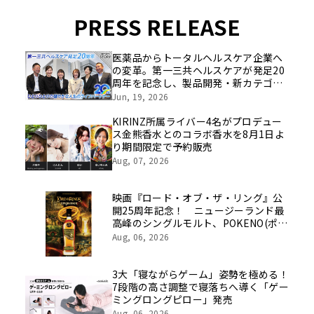
PRESS RELEASE
医薬品からトータルヘルスケア企業へ
の変革。第一三共ヘルスケアが発足20
周年を記念し、製品開発・新カテゴリ
挑戦の舞台や旧社統合時のエピソード
Jun, 19, 2026
を社員の想いとともに振り返る特別映
像を公開！
KIRINZ所属ライバー4名がプロデュー
ス金熊香水とのコラボ香水を8月1日よ
り期間限定で予約販売
Aug, 07, 2026
映画『ロード・オブ・ザ・リング』公
開25周年記念！ ニュージーランド最
高峰のシングルモルト、POKENO(ポケ
ノ)より 数量限定ウイスキー「リング
Aug, 06, 2026
ベアラー」が誕生
3大「寝ながらゲーム」姿勢を極める！
7段階の高さ調整で寝落ちへ導く「ゲー
ミングロングピロー」発売
Aug, 06, 2026