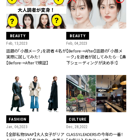
BEAUTY
BEAUTY
Feb, 13,2023
Feb, 04,2023
話題の「小顔メーク」を読者４名が
【Before→After】話題の「小顔メ
実際に試してみた！
ーク」を読者が試してみたら…【鼻
【Before→Afterで検証】
下シェーディングが決め手！】
FASHION
CULTURE
Jan, 06,2023
Dec, 28,2022
【全部私物SNAP】大人女子がリア
CLASSY.LEADERSの今年の一番！