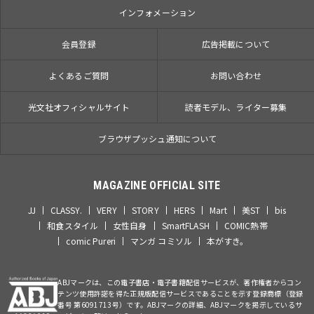
インフォメーション
会員登録
広告掲載について
よくあるご質問
お問い合わせ
光文社オフィシャルサイト
読者モデル、ライター募集
ブラウザプッシュ通知について
MAGAZINE OFFICIAL SITE
JJ
CLASSY.
VERY
STORY
HERS
Mart
美ST
bis
和食スタイル
女性自身
SmartFLASH
COMIC熱帯
comic Pureri
マンガ コミソル
本がすき。
ABJマークは、この電子書店・電子書籍配信サービスが、著作権者からコン
テンツ使用許諾を得た正規版配信サービスであることを示す登録商標（登録
番号 第6091713号）です。ABJマークの詳細、ABJマークを掲示しているサ