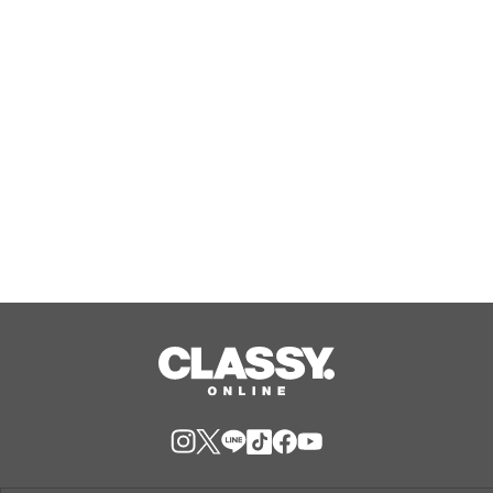
Aug, 08, 2026
『エリオスR』メインストーリー
『Like the dawning light』のEDテー
マ「Rise Sunshine ALL HEROES
Ver.」がフルサイズ配信決定！
Aug, 08, 2026