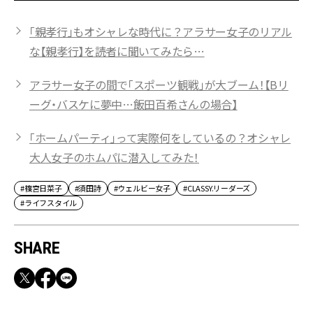
「親孝行」もオシャレな時代に？アラサー女子のリアル
な【親孝行】を読者に聞いてみたら…
アラサー女子の間で「スポーツ観戦」が大ブーム！【Bリ
ーグ・バスケに夢中…飯田百希さんの場合】
「ホームパーティ」って実際何をしているの？オシャレ
大人女子のホムパに潜入してみた！
#篠宮日菜子
#須田詩
#ウェルビー女子
#CLASSY.リーダーズ
#ライフスタイル
SHARE