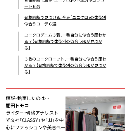
ート６選
骨格診断で見つける、全身「ユニクロ」の体型別
似合うコーデ６選
ユニクロデニム３着、一番自分に似合う服わか
る？【骨格診断で体型別の似合う服が見つか
る】
３枚のユニクロニット、一番自分に似合う服わ
かる？【骨格診断で体型別の似合う服が見つか
る】
解説・執筆したのは…
棚田トモコ
ライター・骨格アナリスト
光文社「CLASSY.」や「JJ」を中
心にファッションや美容ペー