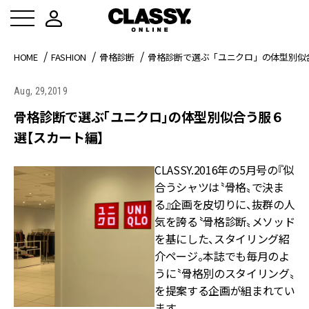
HOME
FASHION
骨格診断
骨格診断で選ぶ「ユニクロ」の体型別似
Aug, 29,2019
骨格診断で選ぶ「ユニクロ」の体型別似合う服６
選【スカート編】
CLASSY.2016年の5月号の『似
合うシャツは〝骨格〟で決ま
る』企画を皮切りに、抜群の人
気を誇る〝骨格診断〟メソッド
を基にした、スタイリング紹
介ページ。本誌でも毎月のよ
うに〝骨格別のスタイリング〟
を提案する企画が組まれてい
ます。