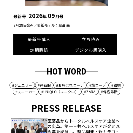
2026
09
最新号
年
月号
7月28日発売／
表紙モデル：堀田 茜
最新号購入
立ち読み
定期購読
デジタル版購入
HOT WORD
#ジュエリー
#通勤服
#お呼ばれコーデ
#旅コーデ
#結婚
#スニーカー
#UNIQLO（ユニクロ）
#ZARA
#骨格診断
PRESS RELEASE
医薬品からトータルヘルスケア企業へ
の変革。第一三共ヘルスケアが発足20
周年を記念し、製品開発・新カテゴリ