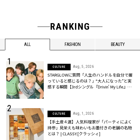
RANKING
ALL
FASHION
BEAUTY
Aug, 5, 2026
CULTURE
STARGLOWに質問「人生のハンドルを自分で握
っていると感じるのは？」“大️人になった”と実
感する瞬間【3rdシングル『Drivin' My Life』発
売】 | CLASSY.[クラッシィ]
Aug, 1, 2026
CULTURE
【手土産４選】人気料理家が「パーティによく
持参」見栄えも味わいもお墨付きの老舗の名物
とは？ | CLASSY.[クラッシィ]