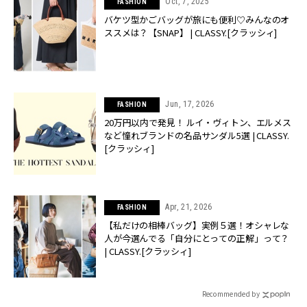
Oct, 7, 2025
FASHION
バケツ型かごバッグが旅にも便利♡みんなのオ
ススメは？【SNAP】 | CLASSY.[クラッシィ]
Jun, 17, 2026
FASHION
20万円以内で発見！ ルイ・ヴィトン、エルメス
など憧れブランドの名品サンダル5選 | CLASSY.
[クラッシィ]
Apr, 21, 2026
FASHION
【私だけの相棒バッグ】実例５選！オシャレな
人が今選んでる「自分にとっての正解」って？
| CLASSY.[クラッシィ]
Recommended by