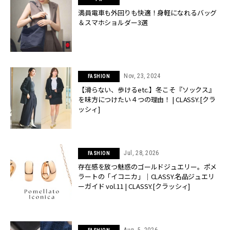
満員電車も外回りも快適！身軽になれるバッグ
＆スマホショルダー3選
Nov, 23, 2024
FASHION
【滑らない、歩けるetc.】冬こそ『ソックス』
を味方につけたい４つの理由！ | CLASSY.[クラ
ッシィ]
Jul, 28, 2026
FASHION
存在感を放つ魅惑のゴールドジュエリー。ポメ
ラートの「イコニカ」｜CLASSY.名品ジュエリ
ーガイド vol.11 | CLASSY.[クラッシィ]