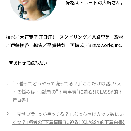
骨格ストレートの大胸さん。
撮影／大石葉子（TENT） スタイリング／児嶋里美 取材️
／伊藤綾香 編集／平賀鈴菜 再構成／Bravoworks,Inc.
▼あわせて読みたい
「下着ってどうやって洗ってる？」「ここだけの話、バス
トの悩みは…」読者の“下着事情”に迫る！【CLASSY.的下
着白書】
「“見せブラ”って持ってる？」「ぶっちゃけカップ数はい
くつ？」読者の“下着事情”に迫る！【CLASSY.的下着白書】