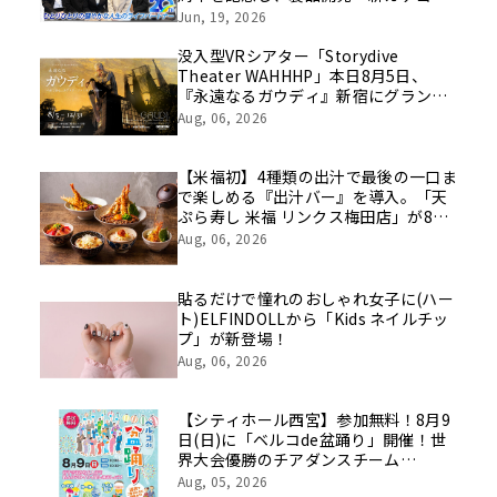
挑戦の舞台や旧社統合時のエピソード
Jun, 19, 2026
を社員の想いとともに振り返る特別映
像を公開！
没入型VRシアター「Storydive
Theater WAHHHP」本日8月5日、
『永遠なるガウディ』新宿にグランド
オープン
Aug, 06, 2026
【米福初】4種類の出汁で最後の一口ま
で楽しめる『出汁バー』を導入。「天
ぷら寿し 米福 リンクス梅田店」が8月
10日グランドオープン
Aug, 06, 2026
貼るだけで憧れのおしゃれ女子に(ハー
ト)ELFINDOLLから「Kids ネイルチッ
プ」が新登場！
Aug, 06, 2026
【シティホール西宮】参加無料！8月9
日(日)に「ベルコde盆踊り」開催！世
界大会優勝のチアダンスチーム
「DTD」がやってくる！
Aug, 05, 2026