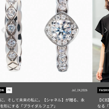
FASHION
PR
Jul, 15,2026
【ICB】人気インフルエンサーと共同制作! 週5で着たく
なる「名品ブラウス」２選