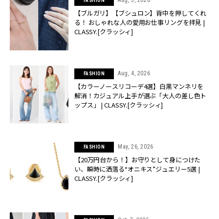
Aug, 5, 2026
FASHION
【ブルガリ】【ブシュロン】背中を押してくれ
る！ おしゃれな人の愛用お仕事リングを拝見 |
CLASSY.[クラッシィ]
Aug, 4, 2026
FASHION
【カラーノースリコーデ4選】白黒マンネリを
解消！カジュアル上手が選ぶ「大人の差し色ト
ップス」 | CLASSY.[クラッシィ]
May, 26, 2026
FASHION
【20万円台から！】お守りとして身につけた
い、瞬時に洒落る“オニキス”ジュエリー5選 |
CLASSY.[クラッシィ]