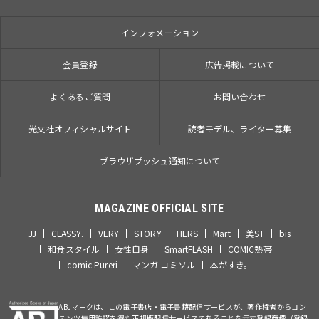
インフォメーション
会員登録
広告掲載について
よくあるご質問
お問い合わせ
光文社オフィシャルサイト
読者モデル、ライター募集
ブラウザプッシュ通知について
MAGAZINE OFFICIAL SITE
JJ
CLASSY.
VERY
STORY
HERS
Mart
美ST
bis
和食スタイル
女性自身
SmartFLASH
COMIC熱帯
comic Pureri
マンガ コミソル
本がすき。
ABJマークは、この電子書店・電子書籍配信サービスが、著作権者からコン
テンツ使用許諾を得た正規版配信サービスであることを示す登録商標（登録