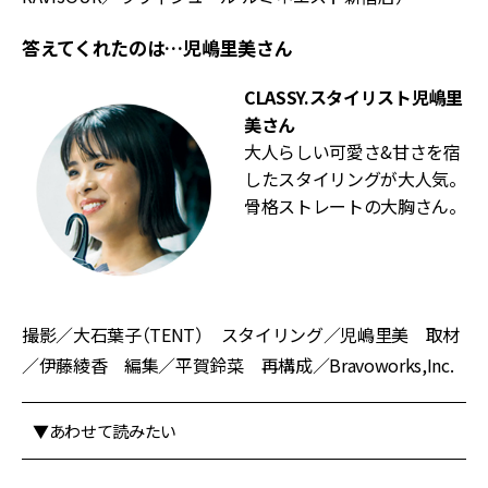
答えてくれたのは…児嶋里美さん
CLASSY.スタイリスト
児嶋里
美さん
大人らしい可愛さ&甘さを宿
したスタイリングが大人気。
骨格ストレートの大胸さん。
撮影／大石葉子（TENT） スタイリング／児嶋里美 取材️
／伊藤綾香 編集／平賀鈴菜 再構成／Bravoworks,Inc.
▼あわせて読みたい