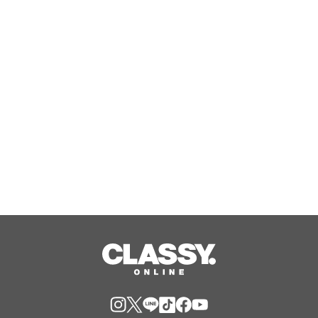
3大「寝ながらゲーム」姿勢を極める！
7段階の高さ調整で寝落ちへ導く「ゲー
ミングロングピロー」発売
Aug, 06, 2026
ジャングリア沖縄 ゲストの多様な旅
スタイルに応えたチケットラインアッ
プ拡充 余すことなく魅力を堪能する
「ロイヤルチケット」新登場
Aug, 06, 2026