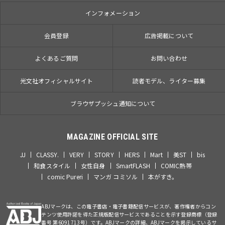
インフォメーション
会員登録
広告掲載について
よくあるご質問
お問い合わせ
光文社オフィシャルサイト
読者モデル、ライター募集
ブラウザプッシュ通知について
MAGAZINE OFFICIAL SITE
JJ
CLASSY.
VERY
STORY
HERS
Mart
美ST
bis
和食スタイル
女性自身
SmartFLASH
COMIC熱帯
comic Pureri
マンガ コミソル
本がすき。
ABJマークは、この電子書店・電子書籍配信サービスが、著作権者からコン
テンツ使用許諾を得た正規版配信サービスであることを示す登録商標（登録
番号 第6091713号）です。ABJマークの詳細、ABJマークを掲示しているサ