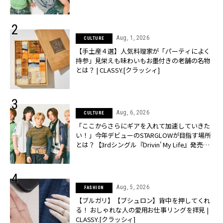
売】 | CLASSY.[クラッシィ]
Aug, 1, 2026
CULTURE
【手土産４選】人気料理家が「パーティによく
持参」見栄えも味わいもお墨付きの老舗の名物
とは？ | CLASSY.[クラッシィ]
Aug, 6, 2026
CULTURE
「ここからさらにギアを入れて加速していきた
い！」今年デビューのSTARGLOWが目指す場所
とは？【3rdシングル『Drivin' My Life』発売】 |
CLASSY.[クラッシィ]
Aug, 5, 2026
FASHION
【ブルガリ】【ブシュロン】背中を押してくれ
る！ おしゃれな人の愛用お仕事リングを拝見 |
CLASSY.[クラッシィ]