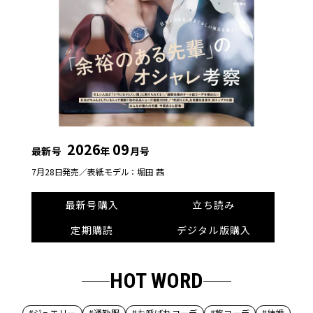
2026
09
最新号
年
月号
7月28日発売／
表紙モデル：堀田 茜
最新号購入
立ち読み
定期購読
デジタル版購入
HOT WORD
#ジュエリー
#通勤服
#お呼ばれコーデ
#旅コーデ
#結婚