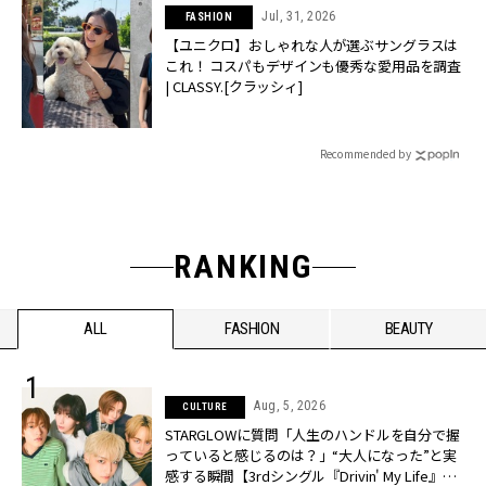
Jul, 31, 2026
FASHION
【ユニクロ】おしゃれな人が選ぶサングラスは
これ！ コスパもデザインも優秀な愛用品を調査
| CLASSY.[クラッシィ]
Recommended by
RANKING
ALL
FASHION
BEAUTY
Aug, 5, 2026
CULTURE
STARGLOWに質問「人生のハンドルを自分で握
っていると感じるのは？」“大️人になった”と実
感する瞬間【3rdシングル『Drivin' My Life』発