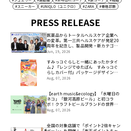
#スニーカー
#UNIQLO（ユニクロ）
#ZARA
#骨格診断
PRESS RELEASE
医薬品からトータルヘルスケア企業へ
の変革。第一三共ヘルスケアが発足20
周年を記念し、製品開発・新カテゴリ
挑戦の舞台や旧社統合時のエピソード
Jun, 19, 2026
を社員の想いとともに振り返る特別映
像を公開！
すみっコぐらしと一緒にあったかタイ
ム♪『レンジでゆたぽん すみっコぐ
らしカバー付』パッケージデザインリ
ニューアル
Aug, 07, 2026
【earth music&ecology】「水曜日の
ネコ」「銀河高原ビール」と初コラ
ボ！クラフトビールブランドの世界観
を表現したアイテムが8月8日(土)発売
Aug, 07, 2026
全国の対象店舗で「ポイント2倍キャン
ペーン」を開催！「楽天ポイントキャ