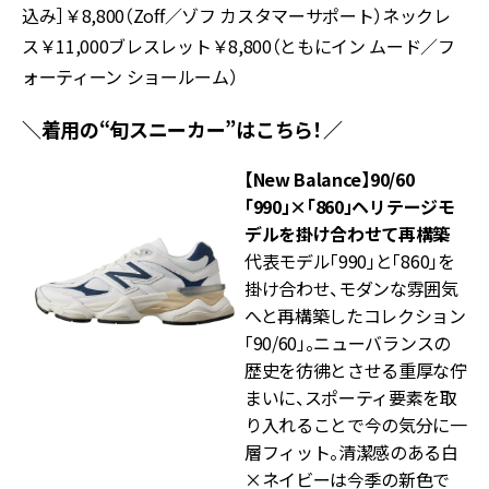
込み］￥8,800（Zoff／ゾフ カスタマーサポート）ネックレ
ス￥11,000ブレスレット￥8,800（ともにイン ムード／フ
ォーティーン ショールーム）
＼着用の“旬スニーカー”はこちら！／
【New Balance】90/60
「990」×「860」ヘリテージモ
デルを掛け合わせて再構築
代表モデル「990」と「860」を
掛け合わせ、モダンな雰囲気
へと再構築したコレクション
「90/60」。ニューバランスの
歴史を彷彿とさせる重厚な佇
まいに、スポーティ要素を取
り入れることで今の気分に一
層フィット。清潔感のある白
×ネイビーは今季の新色で