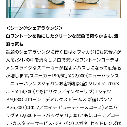
＜シーン＠シェアラウンジ＞
白ワントーンを軸にしたクリーンな配色で爽やかさも、洒
落っ気も
話題のシェアラウンジに行く日はオフィカジにも気合いが
入る。ジレの中を清々しい白で繋いだワントーンコーデは、
メンズライクなスニーカーが程よいハズしになって洒落感
が増します。スニーカー「90/60」￥22,000（ニューバランス
／ニューバランスジャパンお客様相談室）ジレ￥51,700ベ
ルト￥14,300（ともにサクラ／インターリブ）Tシャツ
￥9,680（スローン／デミルクス ビームス 新宿）パンツ
￥36,300（ロエフ／エイチ ビューティー＆ユース）ミニバ
ッグ￥72,600トートバッグ￥71,500（ともにコーチ／コー
チ・カスタマーサービス・ジャパン）メガネ［セットレンズ代