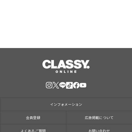
連続出陣！開発中の番組オリジナルゲ
ームを世界最速体験！失敗したら即
Aug, 09, 2026
「打ち首」！？しんや＆青木マッチョ
参加のイベントも開催！
インフォメーション
会員登録
広告掲載について
よくあるご質問
お問い合わせ