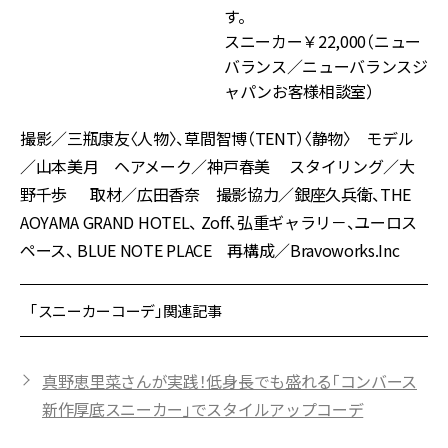
す。
スニーカー￥22,000（ニュー
バランス／ニューバランスジ
ャパンお客様相談室）
撮影／三瓶康友〈人物〉、草間智博（TENT）〈静物〉 モデル
／山本美月 ヘアメーク／神戸春美 スタイリング／大
野千歩 取材／広田香奈 撮影協力／銀座久兵衛、THE
AOYAMA GRAND HOTEL、 Zoff、弘重ギャラリ－、ユーロス
ペース、 BLUE NOTE PLACE 再構成／Bravoworks.Inc
「スニーカーコーデ」関連記事
真野恵里菜さんが実践！低身長でも盛れる「コンバース
新作厚底スニーカー」でスタイルアップコーデ