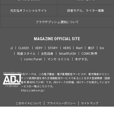
光文社オフィシャルサイト
読者モデル、ライター募集
ブラウザプッシュ通知について
MAGAZINE OFFICIAL SITE
JJ
CLASSY.
VERY
STORY
HERS
Mart
美ST
bis
和食スタイル
女性自身
SmartFLASH
COMIC熱帯
comic Pureri
マンガ コミソル
本がすき。
ABJマークは、この電子書店・電子書籍配信サービスが、著作権者からコン
テンツ使用許諾を得た正規版配信サービスであることを示す登録商標（登録
番号 第6091713号）です。ABJマークの詳細、ABJマークを掲示しているサ
ービスの一覧はこちらです。
https://aebs.or.jp/
このサイトについて
プライバシーポリシー
サイトマップ
©Kobunsha Co., Ltd. All Rights Reserved.