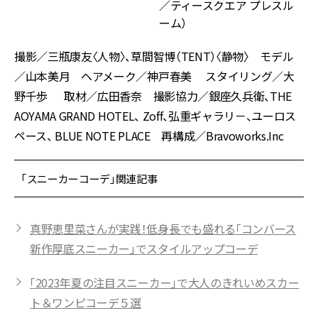
／ティースクエア プレスル
ーム）
撮影／三瓶康友〈人物〉、草間智博（TENT）〈静物〉 モデル
／山本美月 ヘアメーク／神戸春美 スタイリング／大
野千歩 取材／広田香奈 撮影協力／銀座久兵衛、THE
AOYAMA GRAND HOTEL、 Zoff、弘重ギャラリ－、ユーロス
ペース、 BLUE NOTE PLACE 再構成／Bravoworks.Inc
「スニーカーコーデ」関連記事
真野恵里菜さんが実践！低身長でも盛れる「コンバース
新作厚底スニーカー」でスタイルアップコーデ
「2023年夏の注目スニーカー」で大人のきれいめスカー
ト＆ワンピコーデ５選