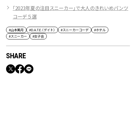
「2023年夏の注目スニーカー」で大人のきれいめパンツ
コーデ５選
#山本美月
#D.A.T.E.（デイト）
#スニーカーコーデ
#ホテル
#スニーカー
#女子会
SHARE
RECOMMEND