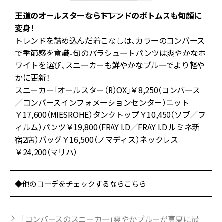
王道のオールスターならトレンドのボトムスも旬顔に
変身！
イ
トレンドを詰め込んだ着こなしは、カラーのコンバース
番
で季節感を意識。旬のパラシュートパンツは爽やかなホ
は
ワイトを選び、スニーカーも鮮やかなブルーでより軽や
を
かに更新！
スニーカー「オールスター（R）OX」￥8,250（コンバース
ん
／コンバースインフォメーションセンター）ニット
ン
￥17,600（MIESROHE）タンクトップ￥10,450（ソブ／フ
に
ィルム）パンツ￥19,800（FRAY I.D／FRAY I.D ルミネ新
く
宿2店）バッグ￥16,500（ノマディス）ネックレス
￥24,200（マリハ）
◆他のコーデをチェックするならこちら
「コンバースのスニーカー」爽やかブルーが真夏に最