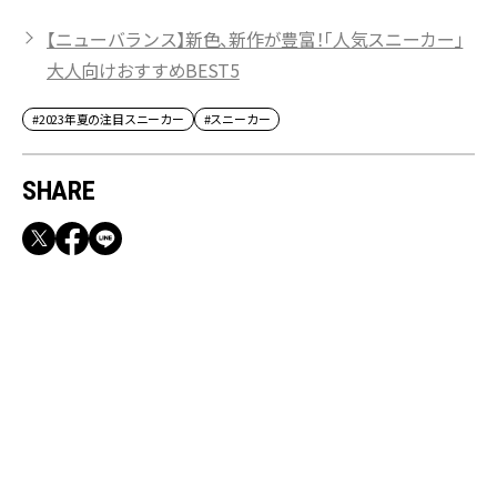
【ニューバランス】新色、新作が豊富！「人気スニーカー」
大人向けおすすめBEST5
#2023年夏の注目スニーカー
#スニーカー
SHARE
RECOMMEND
満員電車も外回りも快適！身軽になれるバッグ