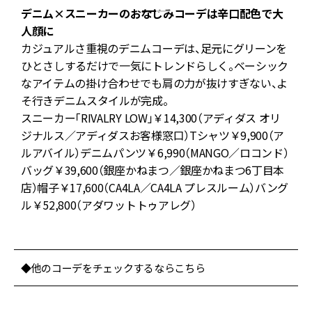
デニム×スニーカーのおなじみコーデは辛口配色で大
人顔に
た
カジュアルさ重視のデニムコーデは、足元にグリーンを
ウ
ひとさしするだけで一気にトレンドらしく。ベーシック
と
なアイテムの掛け合わせでも肩の力が抜けすぎない、よ
そ行きデニムスタイルが完成。
スニーカー「RIVALRY LOW」￥14,300（アディダス オリ
ん
ジナルス／アディダスお客様窓口）Tシャツ￥9,900（ア
ルアバイル）デニムパンツ￥6,990（MANGO／ロコンド）
バッグ￥39,600（銀座かねまつ／銀座かねまつ6丁目本
ジ
店）帽子￥17,600（CA4LA／CA4LA プレスルーム）バング
ぴ
ル￥52,800（アダワットトゥアレグ）
◆他のコーデをチェックするならこちら