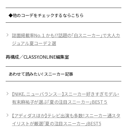
◆他のコーデをチェックするならこちら
誌面掲載率No.１かも!?話題の「白スニーカー」で大人カ
ジュアル夏コーデ２選
再構成／CLASSY.ONLINE編集室
あわせて読みたい！スニーカー記事
【NIKE、ニューバランス…】スニーカー好きすぎモデル・
有末麻祐子が選ぶ「夏の注目スニーカー」BEST５
【アディダスほか】テレビ出演も多数！スニーカー通スタ
イリストが厳選「夏の注目スニーカー」BEST5