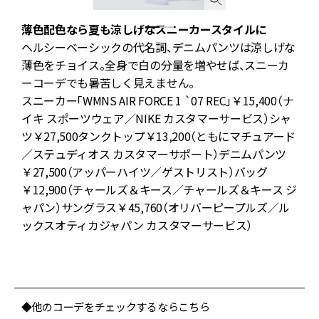
薄色配色なら夏も涼しげなスニーカースタイルに
ス
サ
ヘルシーベーシックの代名詞、デニムパンツは涼しげな
薄色をチョイス。全身で白の分量を増やせば、スニーカ
ア
ーコーデでも暑苦しく見えません。
スニーカー「WMNS AIR FORCE 1 `07 REC」￥15,400（ナ
イキ スポーツウェア／NIKE カスタマーサービス）シャ
ツ￥27,500タンクトップ￥13,200（ともにマチュアード
／ステュディオス カスタマーサポート）デニムパンツ
ん
￥27,500（アッパーハイツ／ゲストリスト）バッグ
￥12,900（チャールズ＆キース／チャールズ＆キース ジ
ャパン）サングラス￥45,760（オリバーピープルズ／ル
ニ
ックスオティカジャパン カスタマーサービス）
と
◆他のコーデをチェックするならこちら