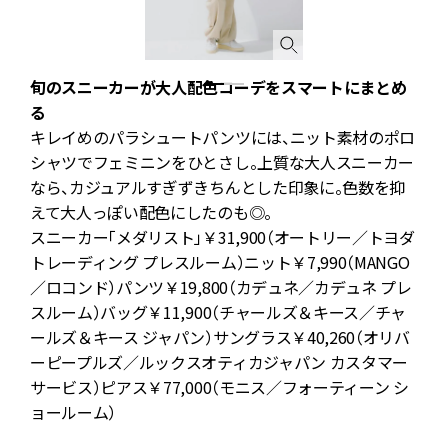
ダ
旬のスニーカーが大人配色コーデをスマートにまとめ
る
ッ
キレイめのパラシュートパンツには、ニット素材のポロ
シャツでフェミニンをひとさし。上質な大人スニーカー
よ
なら、カジュアルすぎずきちんとした印象に。色数を抑
。
えて大人っぽい配色にしたのも◎。
スニーカー「メダリスト」￥31,900（オートリー／トヨダ
トレーディング プレスルーム）ニット￥7,990（MANGO
ん
／ロコンド）パンツ￥19,800（カデュネ／カデュネ プレ
い
スルーム）バッグ￥11,900（チャールズ＆キース／チャ
ールズ＆キース ジャパン）サングラス￥40,260（オリバ
ま
ーピープルズ／ルックスオティカジャパン カスタマー
と
サービス）ピアス￥77,000（モニス／フォーティーン シ
カ
ョールーム）