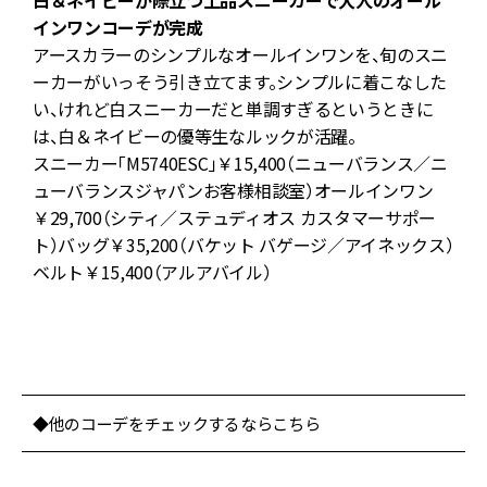
ニ
白＆ネイビーが際立つ上品スニーカーで大人のオール
インワンコーデが完成
アースカラーのシンプルなオールインワンを、旬のスニ
ア
ーカーがいっそう引き立てます。シンプルに着こなした
目
い、けれど白スニーカーだと単調すぎるというときに
注
は、白＆ネイビーの優等生なルックが活躍。
スニーカー「M5740ESC」￥15,400（ニューバランス／ニ
ん
ューバランスジャパンお客様相談室）オールインワン
魅
￥29,700（シティ／ステュディオス カスタマーサポー
思
ト）バッグ￥35,200（バケット バゲージ／アイネックス）
ベルト￥15,400（アルアバイル）
な
夏
◆他のコーデをチェックするならこちら