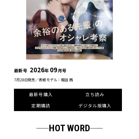
2026
09
最新号
年
月号
7月28日発売／
表紙モデル：堀田 茜
最新号購入
立ち読み
定期購読
デジタル版購入
HOT WORD