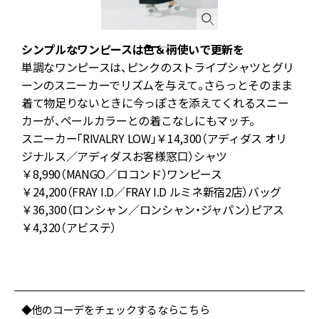
シンプルなワンピースは色＆柄使いで更新を
単調なワンピースは、ピンクのストライプシャツとグリ
た
ーンのスニーカーでリズムを与えて。さらっとそのまま
ウ
着て物足りないときに今っぽさを添えてくれるスニー
と
カーが、ペールカラーとの着こなしにもマッチ。
スニーカー「RIVALRY LOW」￥14,300（アディダス オリ
ジナルス／アディダスお客様窓口）シャツ
ん
￥8,990（MANGO／ロコンド）ワンピース
￥24,200（FRAY I.D／FRAY I.D ルミネ新宿2店）バッグ
￥36,300（ロンシャン／ロンシャン・ジャパン）ピアス
ジ
￥4,320（アビステ）
ぴ
◆他のコーデをチェックするならこちら