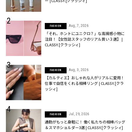
ー | CLASSY.[クラッシィ]
Aug, 7, 2026
FASHION
「それ、ホントにユニクロ？」な高揚感小物に
注目！【女性誌スタッフのリアル買い３選】 |
CLASSY.[クラッシィ]
Aug, 3, 2026
FASHION
【カルティエ】おしゃれな人がリアルに愛用！
仕事で自信をくれる相棒リング | CLASSY.[クラ
ッシィ]
Jul, 29, 2026
FASHION
通勤がもっと身軽に！ 働く私たちの相棒バッグ
＆スマホショルダー3選 | CLASSY.[クラッシィ]