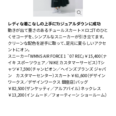
レディな着こなしの上手にカジュアルダウンに成功
ス
サ
動きが出て重さのあるチュールスカート×ロゴTのひと
くせコーデを、シンプルなスニーカーが引き立てます。
ア
クリーンな配色を逆手に取って、足元に夏らしいアクセ
ントにオン。
スニーカー「WMNS AIR FORCE 1 `07 REC」￥15,400（ナ
イキ スポーツウェア／NIKE カスタマーサービス）Tシ
ャツ￥7,590（チャンピオン／ヘインズブランズ ジャパ
ん
ン カスタマーセンター）スカート￥61,600（デザイン
ワークス／デザインワークス 銀座店）バッグ
￥82,500（ザンケッティ／アルアバイル）ネックレス
ニ
￥13,200（イン ムード／フォーティーン ショールーム）
と