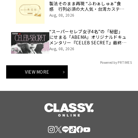
製法そのまま再現 “ふわぁしゅぁ”食
感 行列必須の大人気・台湾カステラ
が買える！
Aug, 08, 2026
“スーパーセレブ女子4名”の「秘密」
にせまる「ABEMA」オリジナルドキュ
メンタリー『CELEB SECRET』最終話
を目前に、番組MC陣の指原莉乃、満島
Aug, 08, 2026
真之介、河野純喜、松井ケムリからコ
メント到着
Powered by PR TIMES
VIEW MORE