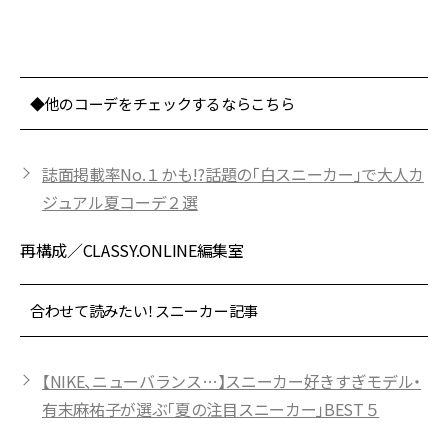
カ
◆他のコーデをチェックするならこちら
誌面掲載率No.１かも!?話題の「白スニーカー」で大人カ
ジュアル夏コーデ２選
再構成／CLASSY.ONLINE編集室
合わせて読みたい！スニーカー記事
【NIKE、ニューバランス…】スニーカー好きすぎモデル・
有末麻祐子が選ぶ「夏の注目スニーカー」BEST５