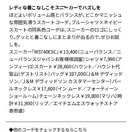
ニ
レディな着こなしこそスニーカーでハズしを
ほどよいボリューム感とバランスが、どこかマニッシュ
な雰囲気漂うスカートコーデ。ブルーシャツ×ネイビー
ア
スカートの同系色コーデは、スニーカーのロゴにしっく
目
り。グッとと着こなしにまとまりが出るので、ぜひお試
注
しを。
スニーカー「M5740ESC」￥15,400（ニューバランス／ニ
ん
ューバランスジャパンお客様相談室）シャツ￥7,990（ア
魅
ンフィーロ）スカート￥28,600（ハウント／ハウント代
思
官山（ゲストリスト）バッグ￥187,000（J＆M デヴィッド
ソン／J＆M デヴィッドソン カスタマーセンター）パー
な
ルネックレス￥17,600（イン ムード／フォーティーン
夏
ショールーム）チェーンネックレス￥19,800（マリハ）時
計￥31,900（リップ／エイチエムエスウォッチストア
表参道）
◆他のコーデをチェックするならこちら