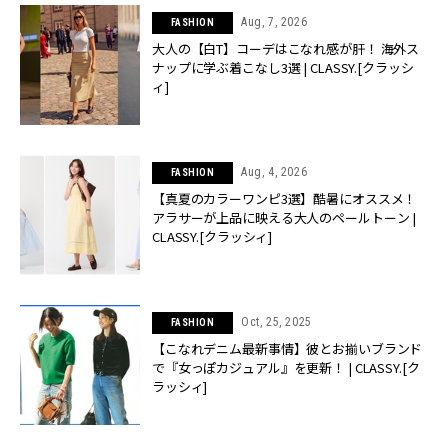
Aug, 7, 2026
FASHION
大人の【白T】コーデはこなれ感が肝！ 海外ス
ナップに学ぶ着こなし3選 | CLASSY.[クラッシ
ィ]
Aug, 4, 2026
FASHION
【真夏のカラーワンピ3選】酷暑にオススメ！
アラサーが上品に映える大人のペールトーン |
CLASSY.[クラッシィ]
Oct, 25, 2025
FASHION
【こなれデニム最新事情】彼とお揃いブランド
で『女っぽカジュアル』を更新！ | CLASSY.[ク
ラッシィ]