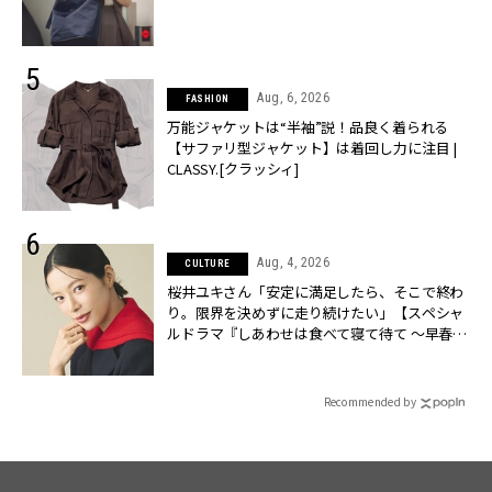
Aug, 6, 2026
FASHION
万能ジャケットは“半袖”説！品良く着られる
【サファリ型ジャケット】は着回し力に注目 |
CLASSY.[クラッシィ]
Aug, 4, 2026
CULTURE
桜井ユキさん「安定に満足したら、そこで終わ
り。限界を決めずに走り続けたい」【スペシャ
ルドラマ『しあわせは食べて寝て待て ～早春の
養生編～』】 | CLASSY.[クラッシィ]
Recommended by