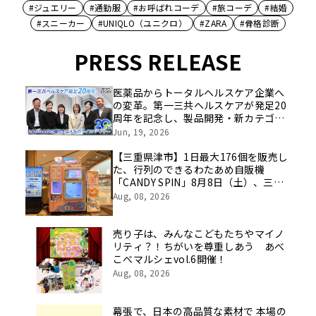
#ジュエリー
#通勤服
#お呼ばれコーデ
#旅コーデ
#結婚
#スニーカー
#UNIQLO（ユニクロ）
#ZARA
#骨格診断
PRESS RELEASE
医薬品からトータルヘルスケア企業へ
の変革。第一三共ヘルスケアが発足20
周年を記念し、製品開発・新カテゴリ
挑戦の舞台や旧社統合時のエピソード
Jun, 19, 2026
を社員の想いとともに振り返る特別映
像を公開！
【三重県津市】1日最大176個を販売し
た、行列のできるわたあめ自販機
「CANDY SPIN」8月8日（土）、三重
県津市のイオンモール津南に設置。
Aug, 08, 2026
売り子は、みんなこどもたちやマイノ
リティ？！ちがいを尊重しあう あべ
こべマルシェvol.6開催！
Aug, 08, 2026
幕張で、日本の高品質な素材で 本場の