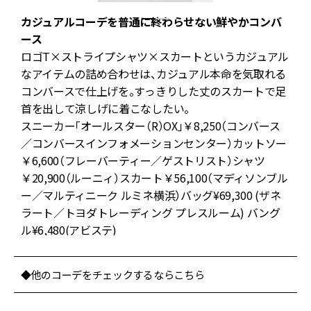
カジュアルコーデを普通に終わらせない鮮やかコンバ
ース
イ
ロゴT×ストライプシャツ×スカートというカジュアル
番
なアイテムの詰め合わせは、カジュアル本命を気取れる
は
コンバースで仕上げを。すっきりした丈のスカートで足
を
首を出して涼しげに着こなしたい。
スニーカー「オールスター（R）OX」￥8,250（コンバース
ん
／コンバースインフォメーションセンター）カットソー
ン
￥6,600（フレーバーティー／ゲストリスト）シャツ
に
￥20,900（ルーニィ）スカート￥56,100（マディソンブル
く
ー／マルティニーク ルミネ横浜）バッグ¥69,300 (ザネ
ラート／トヨダトレーディング プレスルーム) バング
ル¥6,480(アビステ)
◆他のコーデをチェックするならこちら