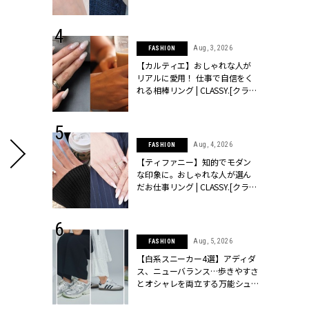
ッシィ]
CLASSY.[クラッシィ]
 24, 2025
Aug, 3, 2026
FASHION
れバッグ最新
【カルティエ】おしゃれな人が
プラダetc.
リアルに愛用！ 仕事で自信をく
力あり」が条
れる相棒リング | CLASSY.[クラッ
クラッシィ]
シィ]
 20, 2026
Aug, 4, 2026
FASHION
シュロン、ショ
【ティファニー】知的でモダン
人が選んだ婚
な印象に。おしゃれな人が選ん
公開 |
だお仕事リング | CLASSY.[クラッ
ィ]
シィ]
 28, 2026
Aug, 5, 2026
FASHION
結婚指輪は“結
【白系スニーカー4選】アディダ
最愛リングが大
ス、ニューバランス…歩きやすさ
クラッシィ]
とオシャレを両立する万能シュ
ーズ | CLASSY.[クラッシィ]