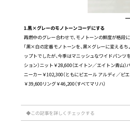
1.黒×グレーのモノトーンコーデにする
よく使い
再燃中のグレー合わせで、モノトーンの鮮度が格段
00【右
「黒×白の定番モノトーンを、黒×グレーに変えるち
トゥアレ
ップトでしたが、今季はマニッシュなワイドパンツをダボ
ション）ニット￥28,600（エイトン／エイトン青山）パンツ￥5
ニーカー￥102,300（ともにピエール アルディ／ピ
￥39,600リング￥46,200（すべてマリハ）
◆この記事を詳しくチェックする