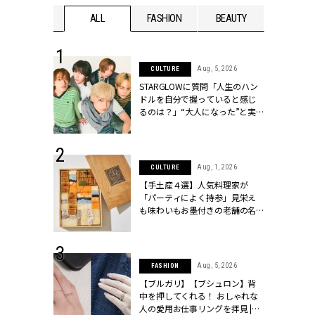
WEDDING
ALL
FASHION
BEAUTY
WEDDIN
 16, 2026
Aug, 5, 2026
CULTURE
はアリ？お呼
STARGLOWに質問「人生のハン
コーデ＆マナ
ドルを自分で握っていると感じ
Y.[クラッシィ]
るのは？」“大️人になった”と実
感する瞬間【3rdシングル
『Drivin' My Life』発売】 |
CLASSY.[クラッシィ]
 13, 2025
Aug, 1, 2026
CULTURE
ブランドのリ
【手土産４選】人気料理家が
0代カップルの
「パーティによく持参」見栄え
SSY.[クラッシ
も味わいもお墨付きの老舗の名
物とは？ | CLASSY.[クラッシィ]
 30, 2026
Aug, 5, 2026
FASHION
リー】1つでも
【ブルガリ】【ブシュロン】背
ポメラートの
中を押してくれる！ おしゃれな
シリーズに注
人の愛用お仕事リングを拝見 |