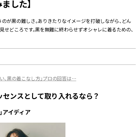
ました】
BEAUTY
うのが黒の難しさ。ありきたりなイメージを打破しながら、どん
見せどころです。黒を無難に終わらせずオシャレに着るための、
Aug, 5, 2026
Feb,
BEAUTY
WEDDING
ユニクロ名品も！日焼け対策ガ
結婚式に黒ドレス
チ勢の「ないと無理」なアイテ
ばれで失敗しない
ムハック7選 | CLASSY.[クラッシ
ーを解説 | CLASS
ィ]
Aug, 6, 2026
Aug,
BEAUTY
WEDDING
い、黒の着こなし方」プロの回答は…
【ヘアアクセ6選】手抜きに見え
【結婚指輪】人気
ない！アラサーのまとめ髪が垢
ング22選｜20〜3
抜ける「即戦力アクセ」たち |
エピソードも | CLA
ッセンスとして取り入れるなら？
CLASSY.[クラッシィ]
ィ]
」アイディア
Aug, 5, 2026
Jun,
BEAUTY
WEDDING
忙しい毎日に「うるおいター
【一生ものジュエ
ボ」を。新【SOFINA BASIC＋】
存在感が際立つ！
のお手入れでうるおってなめら
「トゥギャザー」