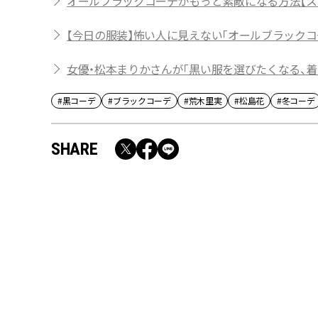
オールブラックコーデがもっと素敵になる方法【ス
【今日の服装】怖い人に見えない「オールブラックコ
女優・松本まりかさんが「黒い服を選びたくなる、着
#黒コーデ
#ブラックコーデ
#荒木里実
#松島花
#冬コーデ
SHARE
RECOMMEND