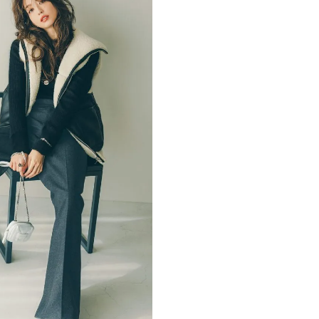
かな肌を目指す | CLASSY.[クラッ
目 | CLASSY.[クラ
シィ]
Nov, 17, 2025
Dec,
BEAUTY
WEDDING
【落ちない名品リップ10選】塗
【結婚式のお呼ば
り直しできない・皮むけしやす
事情】アンテプリマ、
いetc.悩みをクリア | CLASSY.[ク
「小さくても収納
ラッシィ]
件！ | CLASSY.[
Jul, 13, 2026
May,
BEAUTY
WEDDING
朝の“寝ぐせ直し”はもういらな
【カルティエ、ブ
い！夜に仕込む「ヘアケア家
ーメ】おしゃれな
電」3選 | CLASSY.[クラッシィ]
約指輪＆結婚指輪を
CLASSY.[クラッシ
Aug, 5, 2026
Mar,
BEAUTY
WEDDING
夏の深刻なくすみ・色ムラにア
【ティファニー】
プローチ！【透明感を底上げ】
び目”モチーフの
神コスメ３選 | CLASSY.[クラッシ
本命 | CLASSY.[
ィ]