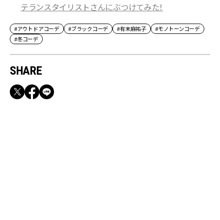
テランスタイリストさんにぶつけてみた！
#アウトドアコーデ
#ブラックコーデ
#有末麻祐子
#モノトーンコーデ
#冬コーデ
SHARE
RECOMMEND
満員電車も外回りも快適！身軽になれるバッグ
＆スマホショルダー3選