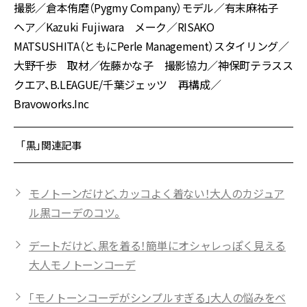
撮影／倉本侑磨（Pygmy Company）モデル／有末麻祐子
ヘア／Kazuki Fujiwara メーク／RISAKO
MATSUSHITA（ともにPerle Management）スタイリング／
大野千歩 取材／佐藤かな子 撮影協力／神保町テラスス
クエア、B.LEAGUE/千葉ジェッツ 再構成／
Bravoworks.Inc
「黒」関連記事
モノトーンだけど、カッコよく着ない！大人のカジュア
ル黒コーデのコツ。
デートだけど、黒を着る！簡単にオシャレっぽく見える
大人モノトーンコーデ
「モノトーンコーデがシンプルすぎる」大人の悩みをベ