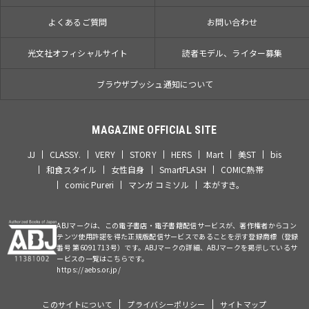
よくあるご質問
お問い合わせ
光文社オフィシャルサイト
読者モデル、ライター募集
ブラウザプッシュ通知について
MAGAZINE OFFICIAL SITE
JJ
CLASSY.
VERY
STORY
HERS
Mart
美ST
bis
和食スタイル
女性自身
SmartFLASH
COMIC熱帯
comic Pureri
マンガ コミソル
本がすき。
ABJマークは、この電子書店・電子書籍配信サービスが、著作権者からコン
テンツ使用許諾を得た正規版配信サービスであることを示す登録商標（登録
番号 第6091713号）です。ABJマークの詳細、ABJマークを掲示しているサ
ービスの一覧はこちらです。
https://aebs.or.jp/
このサイトについて
プライバシーポリシー
サイトマップ