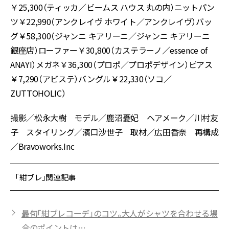
￥25,300（ティッカ／ビームス ハウス 丸の内）ニットパン
ツ￥22,990（アンクレイヴ ホワイト／アンクレイヴ）バッ
グ￥58,300（ジャンニ キアリーニ／ジャンニ キアリーニ
銀座店）ローファー￥30,800（カステラーノ／essence of
ANAYI）メガネ￥36,300（プロポ／プロポデザイン）ピアス
￥7,290（アビステ）バングル￥22,330（ソコ／
ZUTTOHOLIC）
撮影／松永大樹 モデル／鹿沼憂妃 ヘアメーク／川村友
子 スタイリング／濱口沙世子 取材／広田香奈 再構成
／Bravoworks.Inc
「紺ブレ」関連記事
最旬「紺ブレコーデ」のコツ。大人がシャツを合わせる場
合のポイントは…