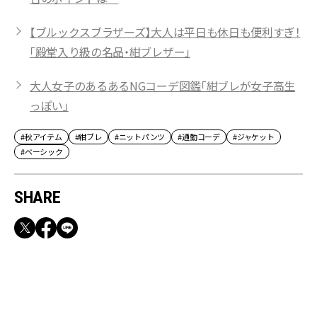
【ブルックスブラザーズ】大人は平日も休日も便利すぎ！
「殿堂入り級の名品・紺ブレザー」
大人女子のあるあるNGコーデ図鑑「紺ブレが女子高生
っぽい」
#秋アイテム
#紺ブレ
#ニットパンツ
#通勤コーデ
#ジャケット
#ベーシック
SHARE