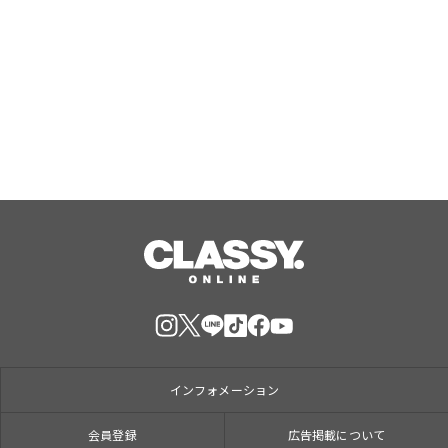
ジャングリア沖縄 ゲストの多様な旅
スタイルに応えたチケットラインアッ
プ拡充 余すことなく魅力を堪能する
「ロイヤルチケット」新登場
Aug, 06, 2026
インフォメーション
会員登録
広告掲載について