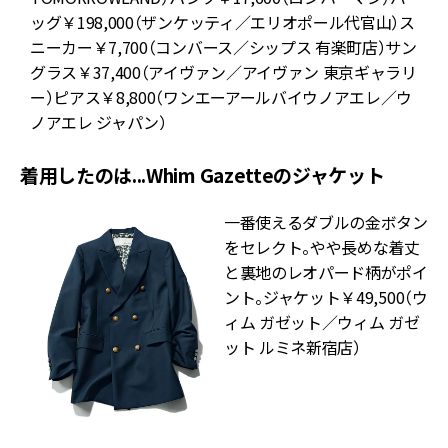
ッグ￥198,000（ザンケッティ／エリオポール代官山）ス
ニーカー￥7,700（コンバース／シップス 有楽町店）サン
グラス￥37,400（アイヴァン／アイヴァン 東京ギャラリ
ー）ピアス￥8,800（ワンエーアールバイウノアエレ／ウ
￥
ノアエレ ジャパン）
着用したのは...Whim Gazetteのジャケット
一番使えるダブルの金ボタン
をセレクト。やや長めな着丈
と裏地のレオパード柄がポイ
ント。ジャケット￥49,500（ウ
ィム ガゼット／ウィム ガゼ
ット ルミネ新宿店）