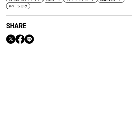
#ベーシック
SHARE
RECOMMEND
満員電車も外回りも快適！身軽になれるバッグ
＆スマホショルダー3選