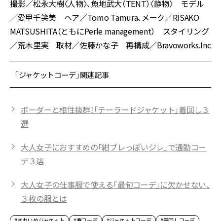
撮影／松永大樹〈人物〉、魚地武大（TENT）〈静物〉 モデル
／愛甲千笑美 ヘア／Tomo Tamura、メーク／RISAKO
MATSUSHITA（ともにPerle management） スタイリング
／荒木里実 取材／佐藤かな子 再構成／Bravoworks.Inc
「ジャケットコーデ」関連記事
ボーダーと相性抜群！「テーラードジャケット」着回し３
選
大人女子におすすめの「紺ブレっぽいジレ」で通勤コー
デ３選
大人女子の仕事服で使える「最旬コーデ」に欠かせない、
３枚の服とは
#きれいめジャケット
#春コーデ
#ジャケットコーデ
#着回しコーデ