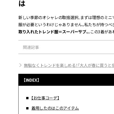
は
新しい季節のオシャレの取捨選択、まずは理想のミニ
服が必要というわけじゃありません。私たちが持つべ
取り入れたトレンド服＝スーパーサブ〟
。この3着があ
関連記事
無駄なくトレンドを楽しめる！「大人が春に買うと
【INDEX】
【お仕事コーデ】
着用したのはこのアイテム