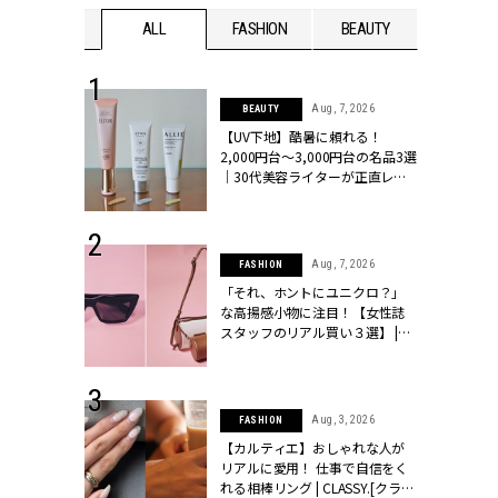
WEDDING
ALL
FASHION
BEAUTY
WEDDIN
 13, 2025
Aug, 7, 2026
BEAUTY
ブランドのリ
【UV下地】酷暑に頼れる！
0代カップルの
2,000円台〜3,000円台の名品3選
SSY.[クラッシ
｜30代美容ライターが正直レビ
ュー | CLASSY.[クラッシィ]
 16, 2026
Aug, 7, 2026
FASHION
はアリ？お呼
「それ、ホントにユニクロ？」
コーデ＆マナ
な高揚感小物に注目！【女性誌
Y.[クラッシィ]
スタッフのリアル買い３選】 |
CLASSY.[クラッシィ]
 30, 2026
Aug, 3, 2026
FASHION
リー】1つでも
【カルティエ】おしゃれな人が
ポメラートの
リアルに愛用！ 仕事で自信をく
シリーズに注
れる相棒リング | CLASSY.[クラッ