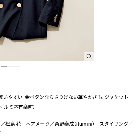
使いやすい。金ボタンならさりげない華やかさも。ジャケット
ト ルミネ有楽町）
ル／松島 花 ヘアメーク／桑野泰成（ilumini） スタイリング／
c