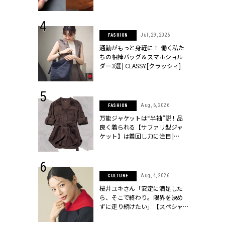
ッシィ]
シィ]
 24, 2026
Jul, 29, 2026
FASHION
方３選】結婚
通勤がもっと身軽に！ 働く私た
“シンプル黒ワ
ちの相棒バッグ＆スマホショル
フ』で盛るのが
ダー3選 | CLASSY.[クラッシィ]
[クラッシィ]
 9, 2025
Aug, 6, 2026
FASHION
】ドレスに馴
万能ジャケットは“半袖”説！品
的な「サブバ
良く着られる【サファリ型ジャ
テプリマ、フェ
ケット】は着回し力に注目 |
SY.[クラッシ
CLASSY.[クラッシィ]
 14, 2025
Aug, 4, 2026
CULTURE
彼と完全なお
桜井ユキさん「安定に満足した
て選んだリン
ら、そこで終わり。限界を決め
代のブライダルリ
ずに走り続けたい」【スペシャ
LASSY.[クラ
ルドラマ『しあわせは食べて寝
て待て ～早春の養生編～』】 |