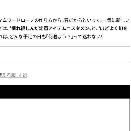
BEAUTY
マムワードローブの作り方から。春だからといって、一気に新しい
きは、
〝慣れ親しんだ定番アイテム＝スタメン〟
と、
〝ほどよく旬を
Aug, 7, 2026
Aug,
BEAUTY
WEDDING
れば、どんな予定の日も「何着よう？」って迷わない！
【UV下地】酷暑に頼れる！
【結婚指輪】人気
2,000円台〜3,000円台の名品3選
ング22選｜20〜3
｜30代美容ライターが正直レビ
エピソードも | CLA
ュー | CLASSY.[クラッシィ]
ィ]
Aug, 6, 2026
Feb,
BEAUTY
WEDDING
使える服」４選
【ヘアアクセ6選】手抜きに見え
結婚式に黒ドレス
ない！アラサーのまとめ髪が垢
ばれで失敗しない
抜ける「即戦力アクセ」たち |
ーを解説 | CLASS
CLASSY.[クラッシィ]
Sep, 25, 2025
Jun,
BEAUTY
WEDDING
マルジェラの“レプリカ”に新作
【一生ものジュエ
も！注目度急上昇の『フレグラ
存在感が際立つ！
ンス』５選 | CLASSY.[クラッシ
「トゥギャザー」