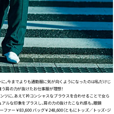
ンに。今までよりも通勤服に気が向くようになったのは私だけじ
違う肩の力が抜けたお仕事服が理想！
ンツに、あえて衿コンシャスなブラウスを合わせることで女ら
ュアルな印象をプラスし、肩の力の抜けたこなれ感も。眼鏡
ファー￥83,600 バッグ￥248,600（ともにトッズ／トッズ・ジ