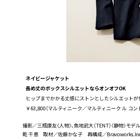
ネイビージャケット
長め丈のボックスシルエットならオンオフOK
ユナイテ
ヒップまでかかる丈感にストンとしたシルエットが
￥63,800（マルティニーク／マルティニーク ル コン
撮影／三瓶康友〈人物〉、魚地武大（TENT）〈静物〉モデ
乾 千恵 取材／佐藤かな子 再構成／Bravoworks.In