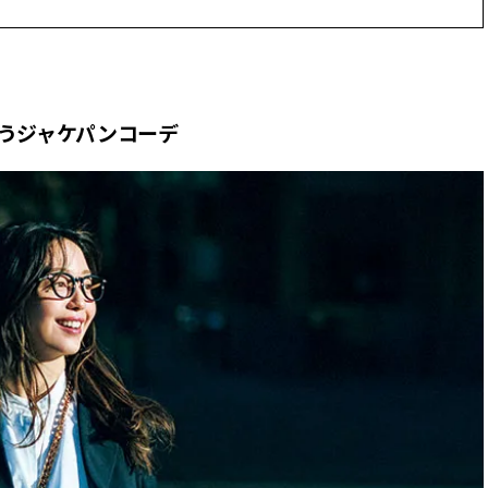
ィ]
目 | CLASSY.[クラ
Aug, 8, 2026
Mar,
BEAUTY
WEDDING
【シャネル】「ココ マドモアゼ
【トレンドの巻き
ル クラッシュ アプソリュ」の限
式ゲスト服の鉄板
うジャケパンコーデ
定カフェが登場！世界観に没入
ンピ”は『スカー
できる体験型イベントが開催 |
正解！ | CLASSY.
CLASSY.[クラッシィ]
Aug, 7, 2026
Dec,
BEAUTY
WEDDING
冷房・紫外線etc...「夏の隠れ乾
【結婚式お呼ばれ
燥」を防ぐ【ベタつかない名品
染む！上品で実用
クリーム】3選＜30代のベストコ
ッグ」6選【アン
スメ＞ | CLASSY.[クラッシィ]
イラー他】 | CLAS
ィ]
Aug, 5, 2026
Oct,
BEAUTY
WEDDING
忙しい毎日に「うるおいター
【ブシュロン】〝
ボ」を。新【SOFINA BASIC＋】
揃い〟にこだわっ
のお手入れでうるおってなめら
グ【CLASSY.世
かな肌を目指す | CLASSY.[クラッ
ング物語 ＃11】 | C
シィ]
ッシィ]