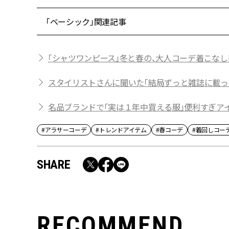
「ベーシック」関連記事
「シャツワンピース」冬と春の、大人コーデ着こな
スタイリストさんに聞いた「結局ずっと雑誌に載っ
名品ブランドで「実は１年中買える服」便利すぎアイ
#アラサーコーデ
#トレンドアイテム
#春コーデ
#着回しコー
SHARE
RECOMMEND