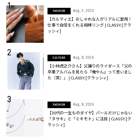
Aug, 3, 2026
FASHION
【カルティエ】おしゃれな人がリアルに愛用！
仕事で自信をくれる相棒リング | CLASSY.[クラ
ッシィ]
Aug, 8, 2026
CULTURE
【小林虎之介さん】父譲りのライダース「父の
卒業アルバムを見たら『俺やん』って思いまし
た（笑）」 | CLASSY.[クラッシィ]
Aug, 8, 2026
FASHION
【30代の一生ものダイヤ】パールだけじゃない
「タサキ」と「ミキモト」に注目 | CLASSY.[ク
ラッシィ]