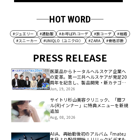
HOT WORD
#ジュエリー
#通勤服
#お呼ばれコーデ
#旅コーデ
#結婚
#スニーカー
#UNIQLO（ユニクロ）
#ZARA
#骨格診断
PRESS RELEASE
医薬品からトータルヘルスケア企業へ
の変革。第一三共ヘルスケアが発足20
周年を記念し、製品開発・新カテゴリ
挑戦の舞台や旧社統合時のエピソード
Jun, 19, 2026
を社員の想いとともに振り返る特別映
像を公開！
サイトリ杉山美容クリニック、「膣フ
ル(R)インナー」に特典メニューを新規
追加
Aug, 08, 2026
AliA、再始動後初のアルバム『mate』
本日より配信開始！リリックビデオも