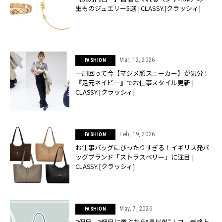
生ものジュエリー5選 | CLASSY.[クラッシィ]
Mar, 12, 2026
FASHION
一周回って今【マジメ顔スニーカー】が気分！
『足元ネイビー』でお仕事スタイル更新 |
CLASSY.[クラッシィ]
Feb, 19, 2026
FASHION
お仕事バッグにぴったりすぎる！イギリス発バ
ッグブランド「ストラスベリー」に注目 |
CLASSY.[クラッシィ]
May, 7, 2026
FASHION
2個目、3個目に選ぶなら“黒以外”！コーデ格上