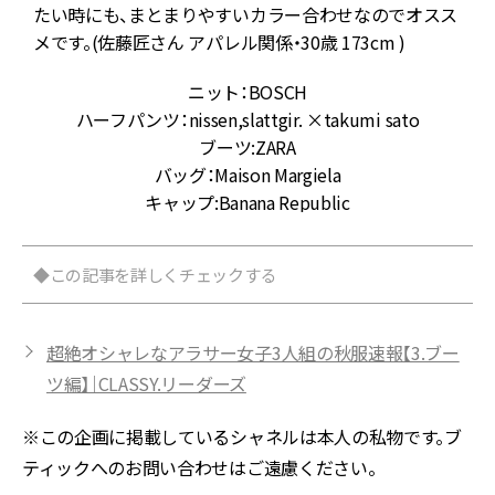
たい時にも、まとまりやすいカラー合わせなのでオスス
歳
メです。(佐藤匠さん アパレル関係・30歳 173cm )
ニット：BOSCH
ハーフパンツ：nissen,slattgir. ×takumi sato
ブーツ:ZARA
バッグ：Maison Margiela
キャップ:Banana Republic
◆この記事を詳しくチェックする
超絶オシャレなアラサー女子3人組の秋服速報【3.ブー
ツ編】｜CLASSY.リーダーズ
※この企画に掲載しているシャネルは本人の私物です。ブ
ティックへのお問い合わせはご遠慮ください。