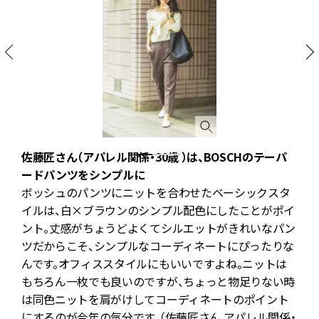
を
佐藤匠さん（アパレル関係・30歳 ）は、BOSCHのテーパ
ードパンツをシンプルに
ボッシュのパンツにニットを合わせたベーシックスタ
エ
イルは、白×ブラウンのシンプル配色にしたことがポイ
ント。丈感がちょうどよくてシルエットがきれいなパン
イ
ツだからこそ、シンプルなコーディネートにぴったりな
んです。オフィススタイルにもいいですよね。ニットは
もちろん一枚でも良いのですが、ちょっと物足りない時
は同色ニットを肩がけしてコーディネートのポイント
にするのが今年の気分です。（佐藤匠さん アパレル関係・
1