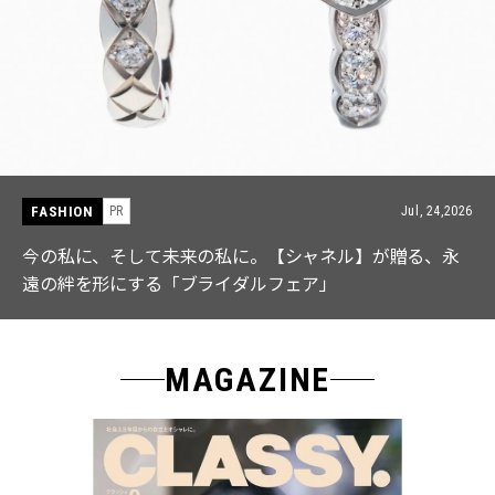
FASHION
26
PR
Jul, 15,20
【ICB】人気インフルエンサーと共同制作! 週5で着たく
なる「名品ブラウス」２選
MAGAZINE