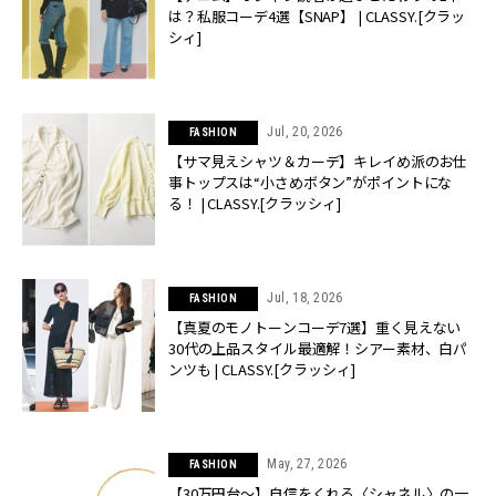
は？私服コーデ4選【SNAP】 | CLASSY.[クラッ
シィ]
Jul, 20, 2026
FASHION
【サマ見えシャツ＆カーデ】キレイめ派のお仕
事トップスは“小さめボタン”がポイントにな
る！ | CLASSY.[クラッシィ]
Jul, 18, 2026
FASHION
【真夏のモノトーンコーデ7選】重く見えない
30代の上品スタイル最適解！シアー素材、白パ
ンツも | CLASSY.[クラッシィ]
May, 27, 2026
FASHION
【30万円台〜】自信をくれる〈シャネル〉の一