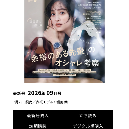
2026
09
最新号
年
月号
7月28日発売／
表紙モデル：堀田 茜
最新号購入
立ち読み
定期購読
デジタル版購入