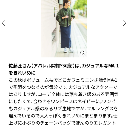
ノ
佐藤匠さん（アパレル関係・30歳 ）は、カジュアルなMA-1
をきれいめに
この秋はボリューム袖でどこかフェミニンさ漂うMA-1
ー
で季節をつなぐのが気分です。カジュアルなアウターで
し
はありますが、コーデ全体には落ち着き感のある雰囲気
そ
にしたくて、合わせるワンピースはネイビーに。ワンピ
の
もカジュアル感のあるリブ生地ですが、フルレングスを
シ
選んでいるので大人っぽくきれいめにまとまります。仕
ん
上げに小ぶりのチェーンバッグでほんのりエレガント