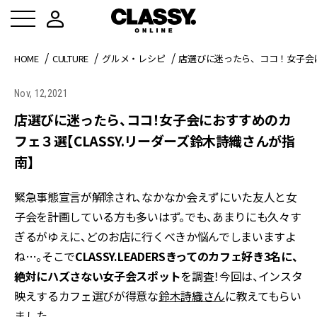
HOME
CULTURE
グルメ・レシピ
店選びに迷ったら、ココ！女子会に
Nov, 12,2021
店選びに迷ったら、ココ！女子会におすすめのカ
フェ３選【CLASSY.リーダーズ鈴木詩織さんが指
南】
緊急事態宣言が解除され、なかなか会えずにいた友人と女
子会を計画している方も多いはず。でも、あまりにも久々す
ぎるがゆえに、どのお店に行くべきか悩んでしまいますよ
ね…。そこで
CLASSY.LEADERSきってのカフェ好き3名に、
絶対にハズさない女子会スポット
を調査！今回は、インスタ
映えするカフェ選びが得意な
鈴木詩織さん
に教えてもらい
ました。