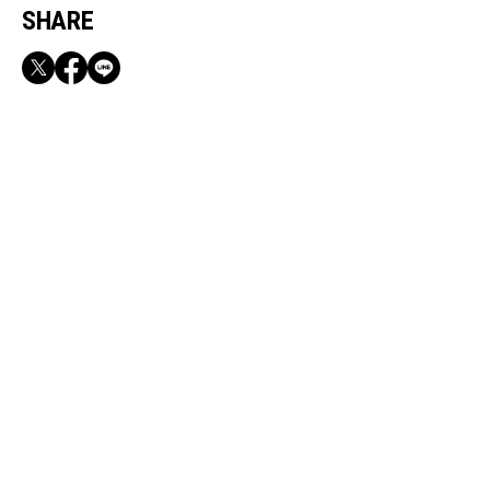
SHARE
RECOMMEND
満員電車も外回りも快適！身軽になれるバッグ
＆スマホショルダー3選
Aug, 2, 2026
CULTURE
【下半期スタート】魚座の8月、意外な相手に