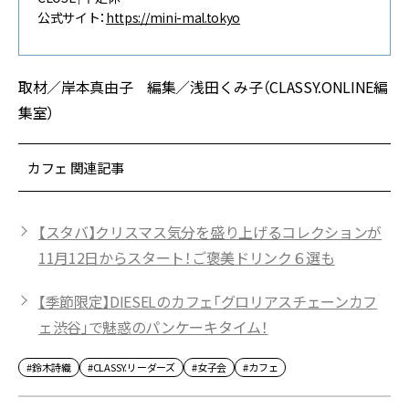
公式サイト：
https://mini-mal.tokyo
取材／岸本真由子 編集／浅田くみ子（CLASSY.ONLINE編
集室）
カフェ 関連記事
【スタバ】クリスマス気分を盛り上げるコレクションが
11月12日からスタート！ご褒美ドリンク６選も
【季節限定】DIESELのカフェ「グロリアスチェーンカフ
ェ渋谷」で魅惑のパンケーキタイム！
#鈴木詩織
#CLASSY.リーダーズ
#女子会
#カフェ