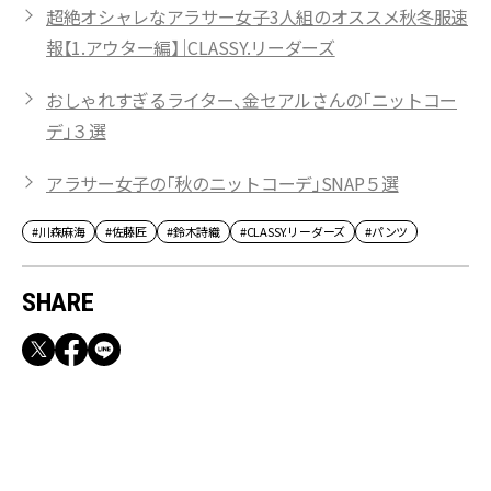
超絶オシャレなアラサー女子3人組のオススメ秋冬服速
報【1.アウター編】｜CLASSY.リーダーズ
おしゃれすぎるライター、金セアルさんの「ニットコー
デ」３選
アラサー女子の「秋のニットコーデ」SNAP５選
#川森麻海
#佐藤匠
#鈴木詩織
#CLASSY.リーダーズ
#パンツ
SHARE