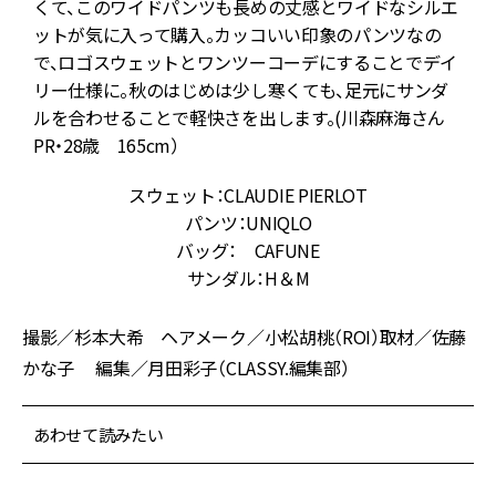
くて、このワイドパンツも長めの丈感とワイドなシルエ
ー
ットが気に入って購入。カッコいい印象のパンツなの
で、ロゴスウェットとワンツーコーデにすることでデイ
リー仕様に。秋のはじめは少し寒くても、足元にサンダ
ルを合わせることで軽快さを出します。(川森麻海さん
PR・28歳 165cm）
スウェット：CLAUDIE PIERLOT
パンツ：UNIQLO
バッグ： CAFUNE
サンダル：H＆M
撮影／杉本大希 ヘアメーク／小松胡桃（ROI）取材／佐藤
かな子 編集／月田彩子（CLASSY.編集部）
あわせて読みたい