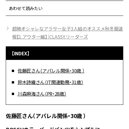
あわせて読みたい
超絶オシャレなアラサー女子3人組のオススメ秋冬服速
報【1.アウター編】｜CLASSY.リーダーズ
【INDEX】
佐藤匠さん（アパレル関係・30歳 ）
鈴木詩織さん（IT関連勤務・31歳）
川森麻海さん（PR・28歳）
佐藤匠さん（アパレル関係・30歳 ）