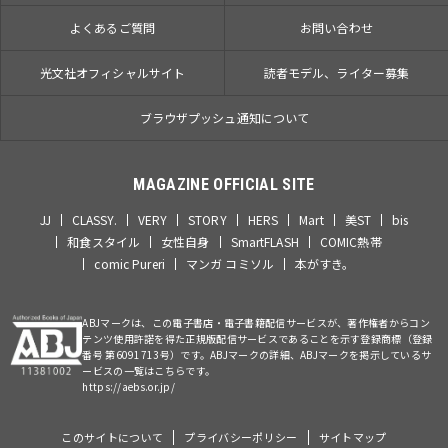
よくあるご質問
お問い合わせ
光文社オフィシャルサイト
読者モデル、ライター募集
ブラウザプッシュ通知について
MAGAZINE OFFICIAL SITE
JJ
CLASSY.
VERY
STORY
HERS
Mart
美ST
bis
和食スタイル
女性自身
SmartFLASH
COMIC熱帯
comic Pureri
マンガ コミソル
本がすき。
ABJマークは、この電子書店・電子書籍配信サービスが、著作権者からコン
テンツ使用許諾を得た正規版配信サービスであることを示す登録商標（登録
番号 第6091713号）です。ABJマークの詳細、ABJマークを掲示しているサ
ービスの一覧はこちらです。
https://aebs.or.jp/
このサイトについて
プライバシーポリシー
サイトマップ