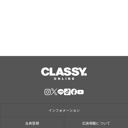
国産米粉をブレンドしたもちもち生地
×北海道産生クリームホイップ！「フ
ォレスティコーヒー 愛甲石田店」に
て、８月１７日（月）からクレープ販
Aug, 07, 2026
売を開始
インフォメーション
会員登録
広告掲載について